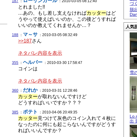
ローリンガール
187
：
：2010-03-05 08:12:40
づ
とれました!!
脱出
…あの、もし差し支えなければ
カッター
はど
Dan
うやって使えばいいのか、この後どうすれば
いいのか教えてくれませんか…？
人気脱
マ～サ
188
：
：2010-03-05 08:32:49
>>187
さん
ネタバレ内容を表示
ヘルパー
355
：
：2010-03-30 17:58:47
コインは
雪
ネタバレ内容を表示
だれか
360
：
：2010-03-31 12:28:46
カッター
が取れないんですけど
どうすればいいですか？？？
ポテト
385
：
：2010-04-06 20:49:35
Lo
カッター
見つけて灰色のコイン入れて４枚に
出 
なったのに何にも起こらないんですがどうす
ればいいんですか？