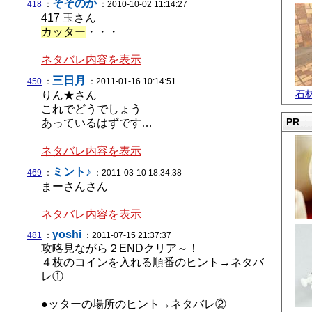
そそのか
418
：
：2010-10-02 11:14:27
417 玉さん
カッター
・・・
ネタバレ内容を表示
三日月
450
：
：2011-01-16 10:14:51
石
りん★さん
これでどうでしょう
PR
あっているはずです…
ネタバレ内容を表示
ミント♪
469
：
：2011-03-10 18:34:38
まーさんさん
ネタバレ内容を表示
yoshi
481
：
：2011-07-15 21:37:37
攻略見ながら２ENDクリア～！
４枚のコインを入れる順番のヒント→ネタバ
レ①
●ッターの場所のヒント→ネタバレ②