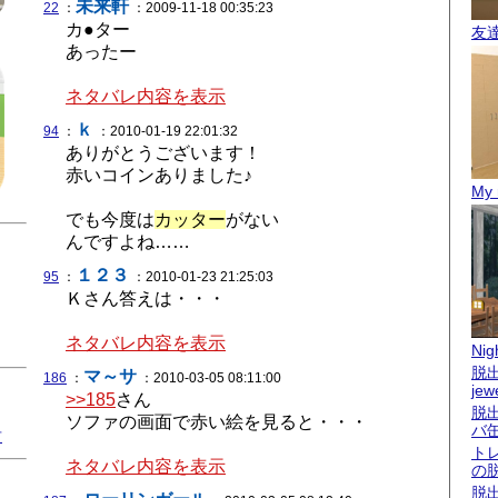
未来軒
22
：
：2009-11-18 00:35:23
カ●ター
友
あったー
ネタバレ内容を表示
ｋ
94
：
：2010-01-19 22:01:32
ありがとうございます！
赤いコインありました♪
My 
でも今度は
カッター
がない
んですよね……
１２３
95
：
：2010-01-23 21:25:03
Ｋさん答えは・・・
ネタバレ内容を表示
Nigh
脱出
マ～サ
186
：
：2010-03-05 08:11:00
jew
>>185
さん
脱
ソファの画面で赤い絵を見ると・・・
バ
君
ト
ネタバレ内容を表示
の
脱