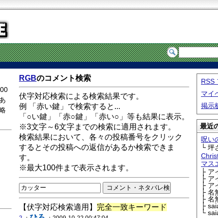
RGB
のコメント検索
RS
00
マイ
伏字対応検索による検索結果です。
あ
掲示
例 「赤い鍵」で検索すると...
略
「○い鍵」「赤○鍵」「赤い○」等も結果に表示。
最近の
※3文字～6文字までの検索に適用されます。
検索結果において、各々の投稿番号をクリック
呪い
するとその投稿への返信があるか検索できま
└ 坪
Chri
す。
マス
※最大100件まで表示されます。
├ 
├ 
├ 
├ 
├ 
├ sa
【伏字対応検索適用】
完全一致キーワード
└ sa
ひろ