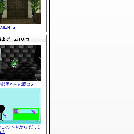
EMENTS
出ゲームTOP3
い部屋からの脱出5
のこの へやから だっし
つ！