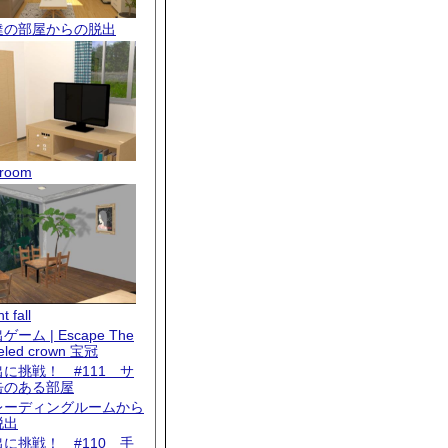
達の部屋からの脱出
room
t fall
ゲーム | Escape The
eled crown 宝冠
出に挑戦！ #111 サ
缶のある部屋
レーディングルームから
脱出
出に挑戦！ #110 手