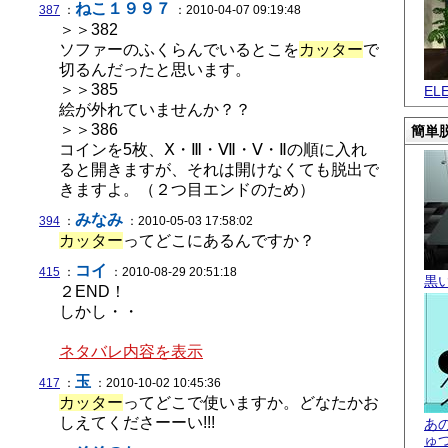
ねこ１９９７
387
：
：2010-04-07 09:19:48
＞＞382
ソファーのふくらんでいるとこを
カッター
で
切るんだったと思います。
＞＞385
EL
絵が外れていませんか？？
＞＞386
簡単脱
コインを5枚、Ⅹ・Ⅲ・Ⅶ・Ⅴ・Ⅱの順に入れ
ると開きますが、それは開けなくても脱出で
きますよ。（２つ目エンドのため）
みなみ
394
：
：2010-05-03 17:58:02
カッター
ってどこにあるんですか？
コイ
415
：
：2010-08-29 20:51:18
黒
２END！
しかし・・
ネタバレ内容を表示
玉
417
：
：2010-10-02 10:45:36
カッター
ってどこで使いますか。どなたかお
しえてくださーーい!!!
あ
ゅ