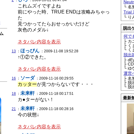
2
：
：2009-10-22 00:47:04
Neu
これムズイですよね
└ 
前にやった時、TRUE ENDは攻略みちゃっ
Trial
└ 
た
0
見つかってたらおせっかいだけど
脱出
灰色のメダル↓
ム
何で
├ 
ネタバレ内容を表示
├ 
└ 
ほっぴん
13
：
：2009-11-08 19:52:28
脱出
↑①②できた。
├ d
├ C
└ ゆ
ネタバレ内容を表示
運営
ソーダ
├ 
16
：
：2009-11-16 00:29:55
├ 
カッター
が見つからないです・・・
└ 
未来軒
18
：
：2009-11-18 00:17:51
最新
カ●ターがない！
未来軒
21
：
：2009-11-18 00:28:16
今の状態↓
ネタバレ内容を表示