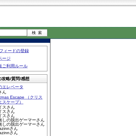
S フィードの登録
ページ
板ご利用ルール
攻略/質問/感想
のエレベータ
さん
stmas Escape （クリス
エスケープ）
アイスさん
アイスさん
アイスさん
名無しの脱出ゲーマーさん
名無しの脱出ゲーマーさん
iazinnさん
iazinnさん