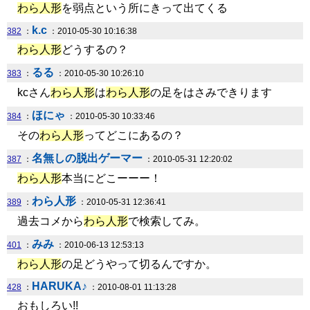
わら人形
を弱点という所にきって出てくる
k.c
382
：
：2010-05-30 10:16:38
わら人形
どうするの？
るる
383
：
：2010-05-30 10:26:10
kcさん
わら人形
は
わら人形
の足をはさみできります
ほにゃ
384
：
：2010-05-30 10:33:46
その
わら人形
ってどこにあるの？
名無しの脱出ゲーマー
387
：
：2010-05-31 12:20:02
わら人形
本当にどこーーー！
わら人形
389
：
：2010-05-31 12:36:41
過去コメから
わら人形
で検索してみ。
みみ
401
：
：2010-06-13 12:53:13
わら人形
の足どうやって切るんですか。
HARUKA♪
428
：
：2010-08-01 11:13:28
おもしろい!!