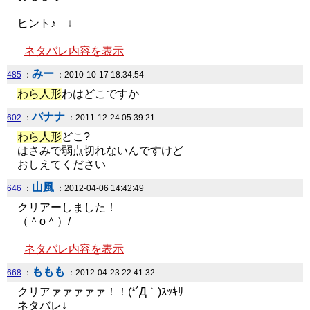
ヒント♪ ↓
ネタバレ内容を表示
みー
485
：
：2010-10-17 18:34:54
わら人形
わはどこですか
バナナ
602
：
：2011-12-24 05:39:21
わら人形
どこ?
はさみで弱点切れないんですけど
おしえてください
山風
646
：
：2012-04-06 14:42:49
クリアーしました！
（＾o＾）/
ネタバレ内容を表示
ももも
668
：
：2012-04-23 22:41:32
クリアァァァァァ！！(*´Д｀)ｽｯｷﾘ
ネタバレ↓