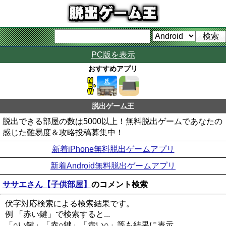
PC版を表示
おすすめアプリ
脱出ゲーム王
脱出できる部屋の数は5000以上！無料脱出ゲームであなたの
感じた難易度＆攻略投稿募集中！
新着iPhone無料脱出ゲームアプリ
新着Android無料脱出ゲームアプリ
ササエさん【子供部屋】
のコメント検索
伏字対応検索による検索結果です。
例 「赤い鍵」で検索すると...
「○い鍵」「赤○鍵」「赤い○」等も結果に表示。