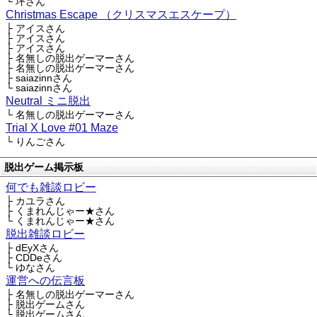
└ 坪さん
Christmas Escape （クリスマスエスケープ）
├ アイスさん
├ アイスさん
├ アイスさん
├ 名無しの脱出ゲーマーさん
├ 名無しの脱出ゲーマーさん
├ saiazinnさん
└ saiazinnさん
Neutral ミニ脱出
└ 名無しの脱出ゲーマーさん
Trial X Love #01 Maze
└ りんごさん
脱出ゲーム掲示板
何でも雑談ロビー
├ カユラさん
├ くまれんじゃー★さん
└ くまれんじゃー★さん
脱出雑談ロビー
├ dEyXさん
├ CDDeさん
└ ゆなさん
運営への伝言板
├ 名無しの脱出ゲーマーさん
├ 脱出ゲームさん
└ 脱出ゲームさん