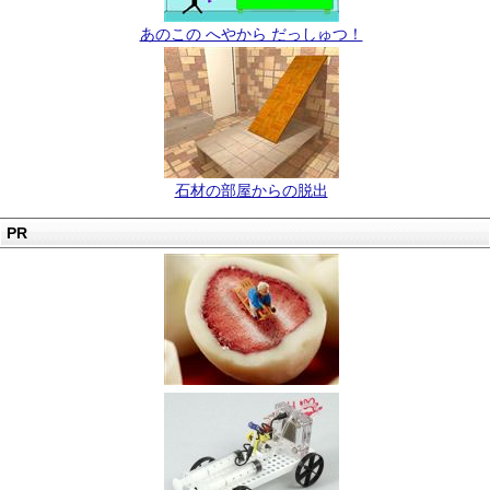
あのこの へやから だっしゅつ！
石材の部屋からの脱出
PR