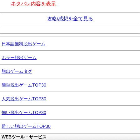
ネタバレ内容を表示
攻略/感想を全て見る
日本語無料脱出ゲーム
ホラー脱出ゲーム
脱出ゲームタグ
簡単脱出ゲームTOP30
人気脱出ゲームTOP30
怖い脱出ゲームTOP30
難しい脱出ゲームTOP30
WEBツール・サービス