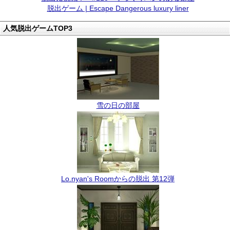
脱出ゲーム | Escape Dangerous luxury liner
人気脱出ゲームTOP3
雪の日の部屋
Lo.nyan's Roomからの脱出 第12弾