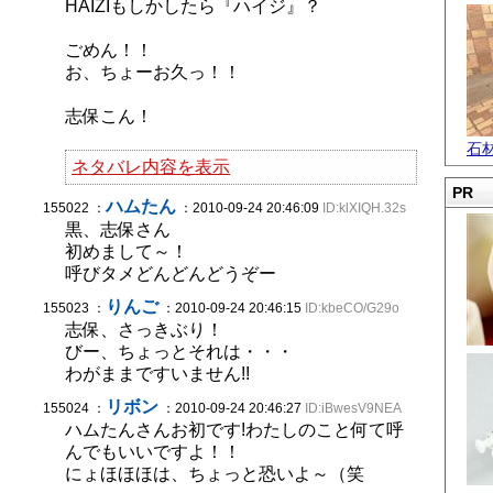
HAIZIもしかしたら『ハイジ』？
ごめん！！
お、ちょーお久っ！！
志保こん！
石
ネタバレ内容を表示
PR
ハムたん
155022 ：
：2010-09-24 20:46:09
ID:klXIQH.32s
黒、志保さん
初めまして～！
呼びタメどんどんどうぞー
りんご
155023 ：
：2010-09-24 20:46:15
ID:kbeCO/G29o
志保、さっきぶり！
びー、ちょっとそれは・・・
わがままですいません!!
リボン
155024 ：
：2010-09-24 20:46:27
ID:iBwesV9NEA
ハムたんさんお初です!わたしのこと何て呼
んでもいいですよ！！
にょほほほは、ちょっと恐いよ～（笑