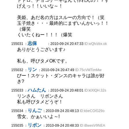
トトロ、チョコケーキなんて作れんの！？す
げえっ！！いいな～！
美姫、あだ名の方はスルーの方向で！（笑
玉子焼き・・・最終的にまずいんかいっ！！
（爆笑
くいたくねー！！！（爆笑
志保
155031 ：
：2010-09-24 20:47:33
ID:wQh/zbx.ok
ありがとうございます♪
私も、呼びタメOKです。
リン
155032 ：
：2010-09-24 20:47:49
ID:75cVMTimMw
びー！スケット・ダンスのキャラは誰が好
き?
ハムたん
155033 ：
：2010-09-24 20:48:01
ID:klXIQH.32s
リンさん リボンさん
私も呼びタメどうぞ！
りんご
155034 ：
：2010-09-24 20:48:13
ID:kbeCO/G29o
雪女、かぁいいよ～!
リボン
155035 ：
：2010-09-24 20:48:33
ID:iBwesV9NEA