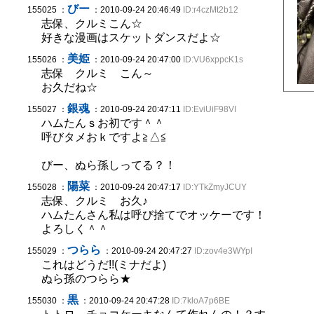
びー
155025 ：
：2010-09-24 20:46:49
ID:r4czMt2b12
志保、クルミこん☆
好きな漫画はスケットダンスだよ☆
美姫
155026 ：
：2010-09-24 20:47:00
ID:VU6xppcK1s
志保 クルミ こん～
お久だね☆
銀魂
155027 ：
：2010-09-24 20:47:11
ID:EviUiF98VI
ハムたんｓお初です＾＾
呼びタメおｋですよ≧△≦
びー、ぬら孫しってる？！
陽菜
155028 ：
：2010-09-24 20:47:17
ID:YTkZmyJCUY
志保、クルミ お久♪
ハムたんさん私は呼び捨てでオッケーです！
よろしく＾＾
つらら
155029 ：
：2010-09-24 20:47:27
ID:zov4e3WYpI
これはどうだ!!(ミナだよ)
ぬら孫のつらら★
黒
155030 ：
：2010-09-24 20:47:28
ID:7kloA7p6BE