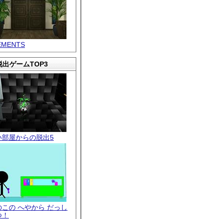
EMENTS
出ゲームTOP3
い部屋からの脱出5
のこの へやから だっし
つ！