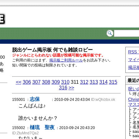
脱出ゲーム掲示板 何でも雑談ロビー
RS
ジャンルにとらわれない話題が投稿可能な掲示板です。
00
マイ
ご利用の前にはまず、
掲示板ご利用ルール
をお読み下さい。
あ
短い間隔での投稿は制限されています。
掲示
略
最近の
<<
306
307
308
309
310
311
312
313
314
315
316
>>
呪い
└ 坪
志保
Chri
155001 ：
：2010-09-24 20:43:04
ID:wQh/zbx.ok
マス
こんばんは♪
├ 
├ 
誰かいませんか？
├ 
├ 
├ 
樋琉 聖夜
155002 ：
：2010-09-24 20:43:20
├ sa
ID:ZtuMnd7Qa2
└ sa
ただいま～