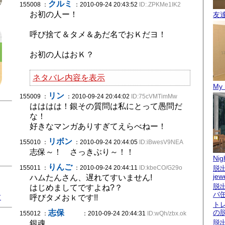
クルミ
155008 ：
：2010-09-24 20:43:52
ID:.ZPKMe1IK2
お初の人ー！
友
呼び捨て＆タメ＆あだ名でおＫだヨ！
お初の人はおＫ？
ネタバレ内容を表示
My 
リン
155009 ：
：2010-09-24 20:44:02
ID:75cVMTimMw
はははは！銀その質問は私にとって愚問だ
な！
好きなマンガありすぎてえらべねー！
リボン
155010 ：
：2010-09-24 20:44:05
ID:iBwesV9NEA
志保～！ さっきぶり～！！
Nigh
りんご
155011 ：
：2010-09-24 20:44:11
ID:kbeCO/G29o
脱出
jew
ハムたんさん、遅れてすいません!
脱
はじめましてですよね?？
バ
君
呼びタメおｋです!!
ト
志保
の
155012 ：
：2010-09-24 20:44:31
ID:wQh/zbx.ok
脱
銀魂