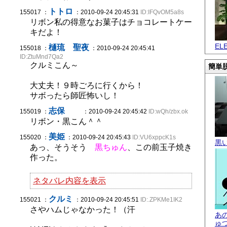
トトロ
155017 ：
：2010-09-24 20:45:31
ID:IFQvOM5a8s
リボン私の得意なお菓子はチョコレートケー
キだよ！
EL
樋琉 聖夜
155018 ：
：2010-09-24 20:45:41
ID:ZtuMnd7Qa2
クルミこん～
簡単脱
大丈夫！９時ごろに行くから！
サボったら師匠怖いし！
志保
155019 ：
：2010-09-24 20:45:42
ID:wQh/zbx.ok
リボン・黒こん＾＾
美姫
155020 ：
：2010-09-24 20:45:43
ID:VU6xppcK1s
黒
あっ、そうそう
黒ちゅん
、この前玉子焼き
作った。
ネタバレ内容を表示
クルミ
155021 ：
：2010-09-24 20:45:51
ID:.ZPKMe1IK2
さやハムじゃなかった！（汗
あ
ゅ