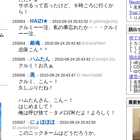
Neu
サボるって言ったけど、９時ごろに行くか
└ 
ら！
Trial
└ 
HAIZI★
155003 ：
：2010-09-24 20:43:32
ID:gWSHQjkJVQ
0
クルミーー泣、私の事忘れたか・・・クルミ
脱出
ーー泣、
ム
何で
銀魂
├ 
155004 ：
：2010-09-24 20:43:40
ID:EviUiF98VI
├ 
志保こん＾＾
└ 
脱出
ハムたん
155005 ：
：2010-09-24 20:43:42
ID:klXIQH.32s
├ d
クルミ！お久ぁ
├ C
└ ゆ
黒
155006 ：
：2010-09-24 20:43:47
ID:7kloA7p6BE
運営
クルミ、こん～！
├ 
├ 
久しぶりだね！
└ 
ハムたんさん、こん～！
最新
はじめまして！
俺は呼び捨て・タメ口OKだよ！よろしく！
にょほほほ
155007 ：
：2010-09-24 20:43:50
ID:zov4e3WYpI
このニックネームはどうだろうか。