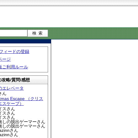
S フィードの登録
ページ
板ご利用ルール
攻略/質問/感想
のエレベータ
さん
stmas Escape （クリス
エスケープ）
アイスさん
アイスさん
アイスさん
名無しの脱出ゲーマーさん
名無しの脱出ゲーマーさん
iazinnさん
iazinnさん