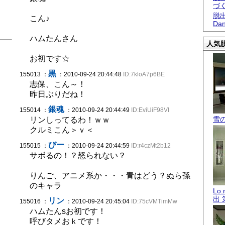
づ
脱出
こん♪
Dan
ハムたんさん
人気脱
お初です☆
黒
155013 ：
：2010-09-24 20:44:48
ID:7kloA7p6BE
志保、こん～！
昨日ぶりだね！
銀魂
155014 ：
：2010-09-24 20:44:49
ID:EviUiF98VI
雪
リンしってるわ！ｗｗ
クルミこん＞ｖ＜
びー
155015 ：
：2010-09-24 20:44:59
ID:r4czMt2b12
サボるの！？怒られない？
りんご、アニメ系か・・・青はどう？ぬら孫
のキャラ
Lo
出 
リン
155016 ：
：2010-09-24 20:45:04
ID:75cVMTimMw
ハムたんsお初です！
呼びタメおｋです！