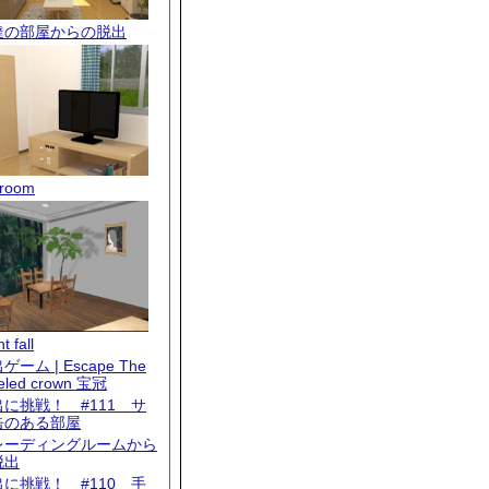
達の部屋からの脱出
room
t fall
ゲーム | Escape The
eled crown 宝冠
出に挑戦！ #111 サ
缶のある部屋
レーディングルームから
脱出
出に挑戦！ #110 手