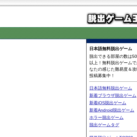
日本語無料脱出ゲーム
脱出できる部屋の数は50
以上！無料脱出ゲームで
なたの感じた難易度＆攻
投稿募集中！
日本語無料脱出ゲーム
新着ブラウザ脱出ゲーム
新着iOS脱出ゲーム
新着Android脱出ゲーム
ホラー脱出ゲーム
脱出ゲームタグ