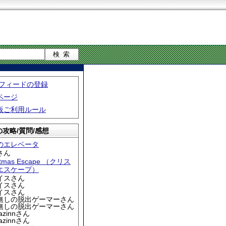
S フィードの登録
ページ
板ご利用ルール
攻略/質問/感想
のエレベータ
さん
stmas Escape （クリス
エスケープ）
アイスさん
アイスさん
アイスさん
名無しの脱出ゲーマーさん
名無しの脱出ゲーマーさん
iazinnさん
iazinnさん