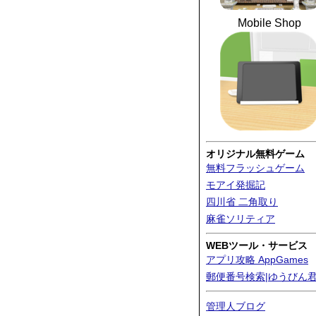
Mobile Shop
オリジナル無料ゲーム
無料フラッシュゲーム
モアイ発掘記
四川省 二角取り
麻雀ソリティア
WEBツール・サービス
アプリ攻略 AppGames
郵便番号検索|ゆうびん
管理人ブログ