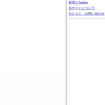
管理人Twitter
当サイトについて
タレコミ・お問い合わせ