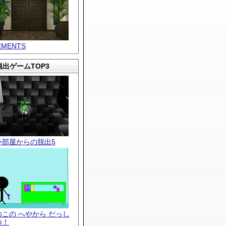
EMENTS
出ゲームTOP3
い部屋からの脱出5
のこの へやから だっし
つ！