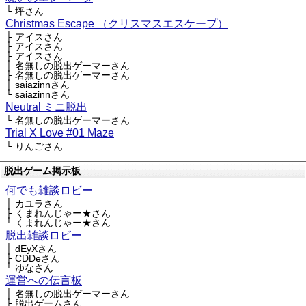
└ 坪さん
Christmas Escape （クリスマスエスケープ）
├ アイスさん
├ アイスさん
├ アイスさん
├ 名無しの脱出ゲーマーさん
├ 名無しの脱出ゲーマーさん
├ saiazinnさん
└ saiazinnさん
Neutral ミニ脱出
└ 名無しの脱出ゲーマーさん
Trial X Love #01 Maze
└ りんごさん
脱出ゲーム掲示板
何でも雑談ロビー
├ カユラさん
├ くまれんじゃー★さん
└ くまれんじゃー★さん
脱出雑談ロビー
├ dEyXさん
├ CDDeさん
└ ゆなさん
運営への伝言板
├ 名無しの脱出ゲーマーさん
├ 脱出ゲームさん