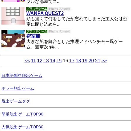
フルな部屋でス...
ブラウザゲーム
iPhone
Android
WANPA QUEST2
頭も痛くて何をしてたか忘れてしまった主人公は密
室に閉じ込めら...
ブラウザゲーム
iPhone
Android
密室船
大きな船を舞台とした推理アドベンチャー風ゲー
ム。豪華2chキ...
<<
11
12
13
14
15
16
17
18
19
20
21
>>
日本語無料脱出ゲーム
ホラー脱出ゲーム
脱出ゲームタグ
簡単脱出ゲームTOP30
人気脱出ゲームTOP30