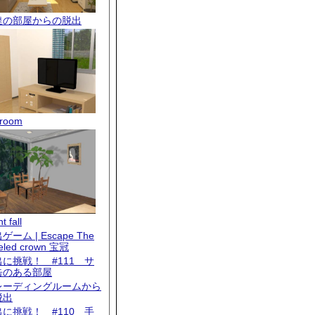
達の部屋からの脱出
room
t fall
ゲーム | Escape The
eled crown 宝冠
出に挑戦！ #111 サ
缶のある部屋
レーディングルームから
脱出
出に挑戦！ #110 手