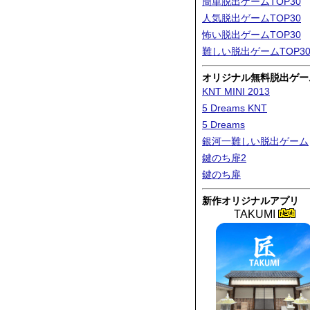
簡単脱出ゲームTOP30
人気脱出ゲームTOP30
怖い脱出ゲームTOP30
難しい脱出ゲームTOP3
オリジナル無料脱出ゲー
KNT MINI 2013
5 Dreams KNT
5 Dreams
銀河一難しい脱出ゲーム
鍵のち扉2
鍵のち扉
新作オリジナルアプリ
TAKUMI