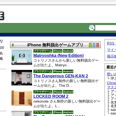
リ
RS
iPhone 無料脱出ゲームアプリ
00
マイ
ブラウザゲーム
iPhone
Android
あ
Matryoshka (New Edition)
掲示
略
コトリノスさんから新しい無料脱出ゲー
ムが出たよ。Matryo...
最近の
ブラウザゲーム
iPhone
Android
呪い
The Dangerous GEN-KAN 2
└ 坪
コトリノスさん制作の新しい無料脱出ゲ
Chri
ームが出たよ。The D...
マス
├ 
ブラウザゲーム
iPhone
Android
├ 
LOCKED ROOM 2
├ 
nekonote さん制作の新しい無料脱出ゲー
├ 
ムが出たよ。L...
├ 
├ sa
ブラウザゲーム
iPhone
Android
└ sa