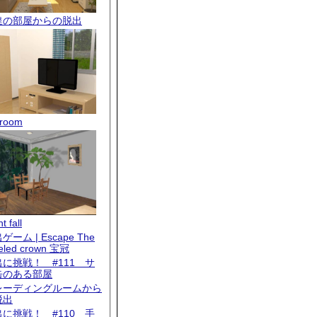
達の部屋からの脱出
room
t fall
ゲーム | Escape The
eled crown 宝冠
出に挑戦！ #111 サ
缶のある部屋
レーディングルームから
脱出
出に挑戦！ #110 手