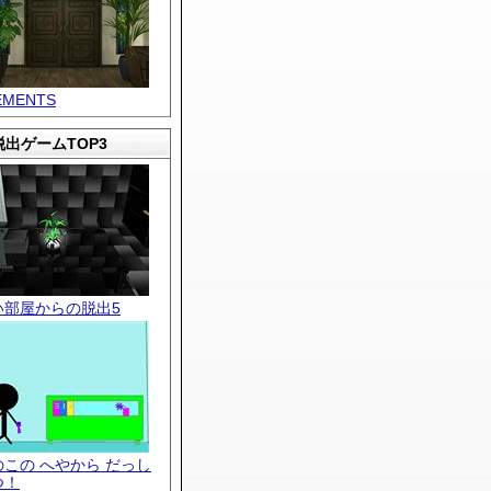
EMENTS
出ゲームTOP3
い部屋からの脱出5
のこの へやから だっし
つ！