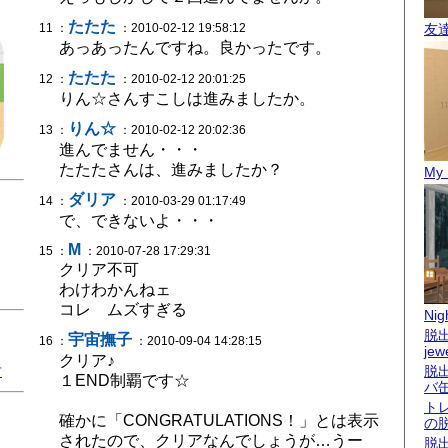
たたた
11 ：
：2010-02-12 19:58:12
友
あっあったんですね。良かったです。
たたた
12 ：
：2010-02-12 20:01:25
りん☆さんすこしは進みましたか。
りん☆
13 ：
：2010-02-12 20:02:36
進んでません・・・
たたたさんは、進みましたか？
My 
ダリア
14 ：
：2010-03-29 01:17:49
で、できないよ・・・
M
15 ：
：2010-07-28 17:29:31
クリア不可
わけわかんねェ
コレ ムズすぎる
Nigh
脱出
宇宙撫子
16 ：
：2010-09-04 14:28:15
jew
クリア♪
君
脱
１END制覇です☆
バ
ト
確かに「CONGRATULATIONS！」とは表示
の
されたので、クリアなんでしょうが…うー
脱