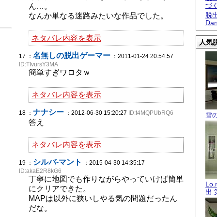
づ
ん…。
脱出
なんか単なる迷路みたいな作品でした。
Dan
ネタバレ内容を表示
人気脱
名無しの脱出ゲーマー
17 ：
：2011-01-24 20:54:57
ID:TIvursY3MA
簡単すぎワロタｗ
ネタバレ内容を表示
ナナシー
18 ：
：2012-06-30 15:20:27
ID:t4MQPUbRQ6
雪
答え
ネタバレ内容を表示
シルバ-マント
19 ：
：2015-04-30 14:35:17
ID:akaE2R8kG6
丁寧に地図でも作りながらやっていけば簡単
Lo
にクリアできた。
出 
MAPは以外に狭いしやる気の問題だったん
だな。