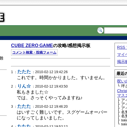
CUBE ZERO GAME
の攻略/感想掲示板
RS
コメント検索・投稿フォーム
マイ
や難
掲示
たたた
1 ：
：2010-02-12 19:42:26
最近の
これです。時間かかりました。すいません。
呪い
りん☆
└ 坪
2 ：
：2010-02-12 19:43:50
Chri
私もきました☆
マス
では、さっそくやってみますね♪
├ 
├ 
たたた
3 ：
：2010-02-12 19:46:20
├ 
はいすごく難しいです。スグゲームオーバー
├ 
├ 
になってしまいました。
├ sa
└ sa
たたた
4 ：
：2010-02-12 19:52:12