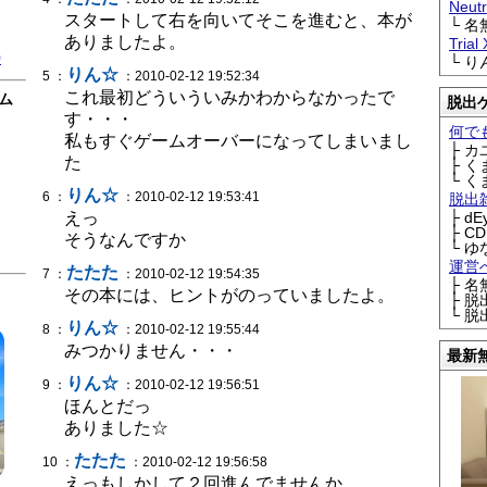
Neu
スタートして右を向いてそこを進むと、本が
└ 
ありましたよ。
Trial
0
└ 
りん☆
5 ：
：2010-02-12 19:52:34
これ最初どういういみかわからなかったで
ム
脱出
す・・・
何で
私もすぐゲームオーバーになってしまいまし
├ 
た
├ 
└ 
りん☆
6 ：
：2010-02-12 19:53:41
脱出
えっ
├ d
├ C
そうなんですか
└ ゆ
運営
たたた
7 ：
：2010-02-12 19:54:35
├ 
その本には、ヒントがのっていましたよ。
├ 
└ 
りん☆
8 ：
：2010-02-12 19:55:44
みつかりません・・・
最新
りん☆
9 ：
：2010-02-12 19:56:51
ほんとだっ
ありました☆
たたた
10 ：
：2010-02-12 19:56:58
えっもしかして２回進んでませんか。