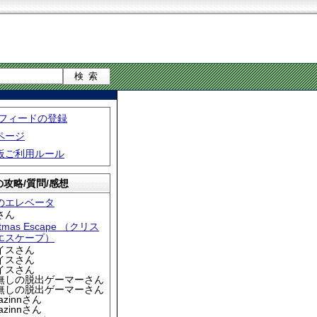
S フィードの登録
ページ
板ご利用ルール
攻略/質問/感想
のエレベータ
さん
stmas Escape （クリス
エスケープ）
アイスさん
アイスさん
アイスさん
名無しの脱出ゲーマーさん
名無しの脱出ゲーマーさん
iazinnさん
iazinnさん