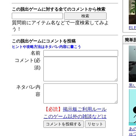
この脱出ゲームに対する全てのコメントから検索
質問前にアイテム名などで一度検索してみよ
EL
う！
簡単脱
この脱出ゲームにコメントを投稿
ヒントや攻略方法はネタバレ内容に書こう
名前
コメント(必
須)
黒
ネタバレ内
容
【必読】
掲示板ご利用ルール
このゲーム以外の雑談などは
あ
ゅ