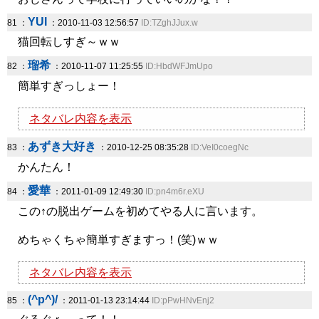
YUI
81 ：
：2010-11-03 12:56:57
ID:TZghJJux.w
猫回転しすぎ～ｗｗ
瑠希
82 ：
：2010-11-07 11:25:55
ID:HbdWFJmUpo
簡単すぎっしょー！
ネタバレ内容を表示
あずき大好き
83 ：
：2010-12-25 08:35:28
ID:VeI0coegNc
かんたん！
愛華
84 ：
：2011-01-09 12:49:30
ID:pn4m6r.eXU
この↑の脱出ゲームを初めてやる人に言います。
めちゃくちゃ簡単すぎますっ！(笑)ｗｗ
ネタバレ内容を表示
(^p^)/
85 ：
：2011-01-13 23:14:44
ID:pPwHNvEnj2