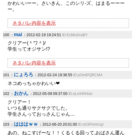
かわいいーー。さいきん、このシリ-ズ、はまるーーー
ー。
ネタバレ内容を表示
mai
100 ：
：2012-02-19 19:24:51
ID:EcMluDraBY
クリアー(＾ワ＾)/
学生ってオジサン!?
ネタバレ内容を表示
にょろろ
101 ：
：2012-02-24 19:36:55
ID:pOmtPQRCMA
ネコめっちゃかわいい❤
おかん
102 ：
：2012-05-09 09:37:00
ID:aLml4f44do
クリアー！
いつも通りサクサクでした。
学生さんっておっさんじゃん…
はははｗｗ
103 ：
：2012-06-20 20:01:00
ID:xG3PmHrcgI
あの、ねこすげーな！！くるくる回って,おばさん運ん