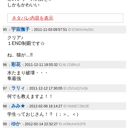
しかもかわいい
ネタバレ内容を表示
宇宙撫子
95 ：
：2011-11-03 09:57:51
ID:ESkHcHw00c
クリア♪
１END制覇です☆
ね、猫が…!!
彩花
96 ：
：2011-12-11 19:55:32
ID:ttL1DBKu3.
水たまり破壊・・・
隼最強
ラリィ
97 ：
：2011-12-12 17:30:05
ID:ZlVLbQ7nQk
何でも教えますよ！！
みみ★
98 ：
：2012-02-06 16:14:27
ID:NM9E7ZIbOE
学生っておじさん！？（；＞。＜）
ゆか
99 ：
：2012-02-14 22:32:27
ID:xOMuHeN2P6