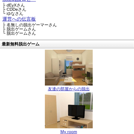
├ dEyXさん
├ CDDeさん
└ ゆなさん
運営への伝言板
├ 名無しの脱出ゲーマーさん
├ 脱出ゲームさん
└ 脱出ゲームさん
最新無料脱出ゲーム
友達の部屋からの脱出
My room