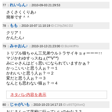
れいらん♪
77 ：
：2010-09-03 21:29:53
さくさくくりあ♪
簡単です＾＾
もも
78 ：
：2010-10-07 11:10:19
ID:C3YpZWJ.D2
クリア！
かんたん♪
みゃおん♪
79 ：
：2010-10-13 21:23:00
ID:BizAKlffYo
トリプル猫ちゃん三兄弟ウルトラサイキョォーーー↑↑
マジかわゆすっスねぇ(*^V^*)
みにゃさんはどぅ思いになられていますかぁ？
かっこいいと思う人ぉ？⇒１
かわいいと思う人ぉ？⇒２
変だと思う人ぉ？⇒３
なんとも思わない猫ぉ？⇒４
ネタバレ内容を表示
じゃがいも
80 ：
：2010-10-23 14:17:15
ID:u9STQiXonQ
おじさんって学校に行っていいのかな？？