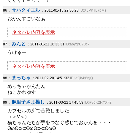
ぐるぐｒ～って！！
サハクィエル
86 ：
：2011-01-15 22:30:23
ID:XLPKTL7bMs
おかんすごいなぁ
ネタバレ内容を表示
みんと
87 ：
：2011-01-21 18:33:31
ID:abygrU73ck
うけるー
ネタバレ内容を表示
まっちゃ
88 ：
：2011-02-20 14:51:32
ID:iaQh4f8njQ
めっちゃかんたん
ねこかわゆす
麻里子さま推し
89 ：
：2011-03-22 17:45:59
ID:R8qK2RYXF2
カプセルの所で苦戦しました
（＞∀＜）
猫ちゃんたちが手をつなぐ感じでおかんを・・・
ΘωΘ⊃⊂ΘωΘ⊃⊂ΘωΘ