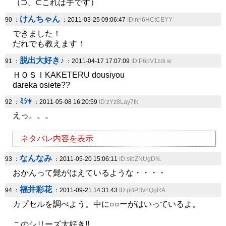
（⊃、⊂これは手です）
けんちゃん
90 ：
：2011-03-25 09:06:47
ID:nn6HCtCEYY
できました！
だれでも教えます！
脱出大好き♪
91 ：
：2011-04-17 17:07:09
ID:P6oV1zdi.w
ＨＯＳＩKAKETERU dousiyou
dareka osiete??
ﾐｼｬ
92 ：
：2011-05-08 16:20:59
ID:zYz8Lay7fk
えっ。。。
ネタバレ内容を表示
なんなみ
93 ：
：2011-05-20 15:06:11
ID:sibZNUgDN.
おかんって髭がはえているような・・・・
福井彩花
94 ：
：2011-09-21 14:31:43
ID:pBPBvhQgRA
カプセルを調べよう。中に○○ーがはいっているよ。
このシリーズ大好き!!