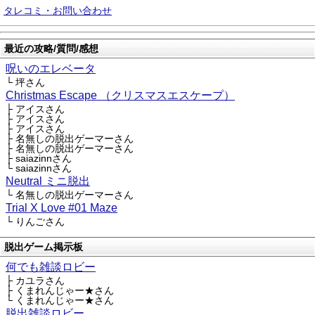
タレコミ・お問い合わせ
最近の攻略/質問/感想
呪いのエレベータ
└ 坪さん
Christmas Escape （クリスマスエスケープ）
├ アイスさん
├ アイスさん
├ アイスさん
├ 名無しの脱出ゲーマーさん
├ 名無しの脱出ゲーマーさん
├ saiazinnさん
└ saiazinnさん
Neutral ミニ脱出
└ 名無しの脱出ゲーマーさん
Trial X Love #01 Maze
└ りんごさん
脱出ゲーム掲示板
何でも雑談ロビー
├ カユラさん
├ くまれんじゃー★さん
└ くまれんじゃー★さん
脱出雑談ロビー