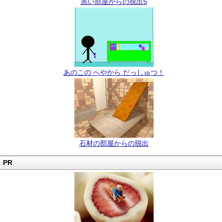
黒い部屋からの脱出5
あのこの へやから だっしゅつ！
石材の部屋からの脱出
PR