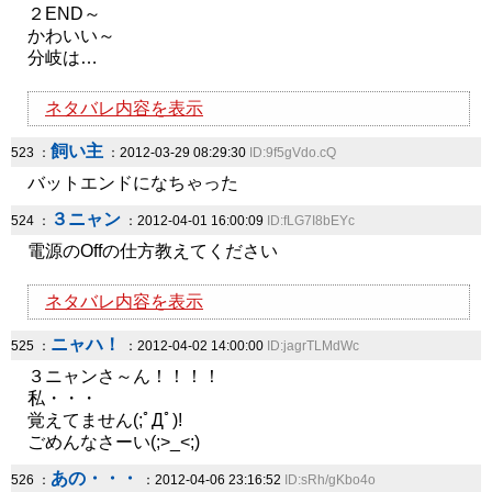
２END～
かわいい～
分岐は…
ネタバレ内容を表示
飼い主
523 ：
：2012-03-29 08:29:30
ID:9f5gVdo.cQ
バットエンドになちゃった
３ニャン
524 ：
：2012-04-01 16:00:09
ID:fLG7I8bEYc
電源のOffの仕方教えてください
ネタバレ内容を表示
ニャハ！
525 ：
：2012-04-02 14:00:00
ID:jagrTLMdWc
３ニャンさ～ん！！！！
私・・・
覚えてません(;ﾟДﾟ)!
ごめんなさーい(;>_<;)
あの・・・
526 ：
：2012-04-06 23:16:52
ID:sRh/gKbo4o