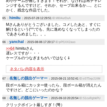
め小ゲームが難しすぎます！それが、なければ再チャレ
ンジするんですけど。それか、セーブ出来るか…。とに
かく、残念な作品でした。
himitu
65 ：
：2015-07-28 12:29:51
ID:I/804urDuA
Mさんありがとうございました。コメしたあと、すぐに
解けるという(^^;でも、先に進めなくなってしまったの
であきらめました。。。
yanchal
66 ：
：2015-08-06 17:20:17
ID:pPf1XX2auo
>>64
himituさん
遅レスですが・・・
ケーブルのつなぎまちがいではなく⇓
ネタバレ内容を表示
名無しの脱出ゲーマー
67 ：
：2015-08-21 10:52:41
ID:oST5xpJ1XM
段ボール箱にカッター使ったら、段ボール箱が消えたん
ですけど。どこにいったのかな？
名無しの脱出ゲーマー
68 ：
：2015-09-10 20:20:54
ID:S1cuRghkPU
クリックポイント厳しすぎ！(弩）