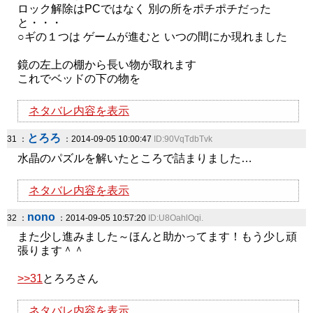
ロック解除はPCではなく 別の所をポチポチだった
と・・・
○ギの１つは ゲームが進むと いつの間にか現れました
鏡の左上の棚から長い物が取れます
これでベッドの下の物を
ネタバレ内容を表示
とろろ
31 ：
：2014-09-05 10:00:47
ID:90VqTdbTvk
水晶のパズルを解いたところで詰まりました…
ネタバレ内容を表示
nono
32 ：
：2014-09-05 10:57:20
ID:U8OahlOqi.
また少し進みました～ほんと助かってます！もう少し頑
張ります＾＾
>>31
とろろさん
ネタバレ内容を表示