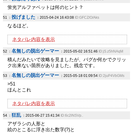
蛍光アルファベットは何のヒント？
投げました
51 ：
：2015-04-24 16:43:08
ID:GFCZ/O/Aks
なるほど。
ネタバレ内容を表示
名無しの脱出ゲーマー
52 ：
：2015-05-02 16:51:46
ID:jS.z5hNAqM
積んだみたいで攻略を見ましたが、バグか何かでクリッ
ク出来ない箇所がありました。残念です。
名無しの脱出ゲーマー
53 ：
：2015-05-18 01:09:54
ID:2juP4VbGMs
>51
ほんとこれ
ネタバレ内容を表示
狂乱
54 ：
：2015-06-27 15:41:34
ID:6c2lNSVp..
アザラシの人形と
絵のとこるに浮き出た数字(?)と