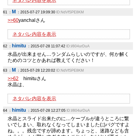
ネタバレ内容を表示
M
61 ：
：2015-07-27 19:09:30
ID:NdVfSPE8KM
>>60
yanchalさん
ネタバレ内容を表示
himitu
62 ：
：2015-07-28 11:07:42
ID:I/804urDuA
水晶が出来ません…ランダムらしいのですが、何か解く
ためのコツとかあれば教えてください！
M
63 ：
：2015-07-28 12:20:02
ID:NdVfSPE8KM
>>62
himituさん
水晶は、
ネタバレ内容を表示
himitu
64 ：
：2015-07-28 12:27:05
ID:I/804urDuA
水晶とスライド出来たのに…ケーブルが違うところに繋
いでしまい、取れなくなってしまいました(;;)バグですよ
ね。。。残念ですが諦めます。ちょっと、迷路なども含