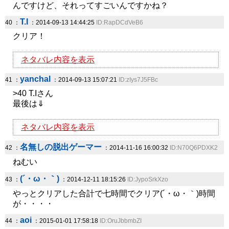
んですけど、それってすごいんですかね？
T.I
40 ：
：2014-09-13 14:44:25
ID:RapDCdVeB6
クリア！
ネタバレ内容を表示
yanchal
41 ：
：2014-09-13 15:07:21
ID:zIys7J5FBc
>40 T.Iさん
最後は⇓
ネタバレ内容を表示
名無しの脱出ゲーマー
42 ：
：2014-11-16 16:00:32
ID:N70Q6PDXK2
ねむい
(´・ω・｀)
43 ：
：2014-12-11 18:15:26
ID:JypoSrkXzo
やっとクリアした合計で七時間でクリア(´・ω・｀)時間
が・・・・
aoi
44 ：
：2015-01-01 17:58:18
ID:OruJbbmbZI