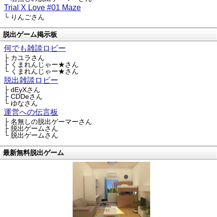
Trial X Love #01 Maze
└ りんごさん
脱出ゲーム掲示板
何でも雑談ロビー
├ カユラさん
├ くまれんじゃー★さん
└ くまれんじゃー★さん
脱出雑談ロビー
├ dEyXさん
├ CDDeさん
└ ゆなさん
運営への伝言板
├ 名無しの脱出ゲーマーさん
├ 脱出ゲームさん
└ 脱出ゲームさん
最新無料脱出ゲーム