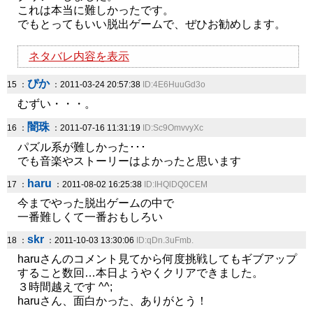
これは本当に難しかったです。
でもとってもいい脱出ゲームで、ぜひお勧めします。
ネタバレ内容を表示
ぴか
15 ：
：2011-03-24 20:57:38
ID:4E6HuuGd3o
むずい・・・。
闇珠
16 ：
：2011-07-16 11:31:19
ID:Sc9OmvvyXc
パズル系が難しかった･･･
でも音楽やストーリーはよかったと思います
haru
17 ：
：2011-08-02 16:25:38
ID:IHQlDQ0CEM
今までやった脱出ゲームの中で
一番難しくて一番おもしろい
skr
18 ：
：2011-10-03 13:30:06
ID:qDn.3uFmb.
haruさんのコメント見てから何度挑戦してもギブアップ
すること数回…本日ようやくクリアできました。
３時間越えです ^^;
haruさん、面白かった、ありがとう！