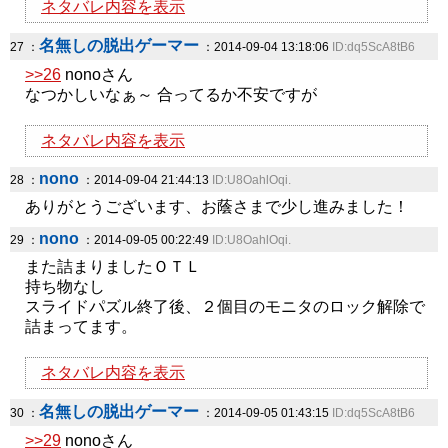
ネタバレ内容を表示
名無しの脱出ゲーマー
27 ：
：2014-09-04 13:18:06
ID:dq5ScA8tB6
>>26
nonoさん
なつかしいなぁ～ 合ってるか不安ですが
ネタバレ内容を表示
nono
28 ：
：2014-09-04 21:44:13
ID:U8OahlOqi.
ありがとうございます、お蔭さまで少し進みました！
nono
29 ：
：2014-09-05 00:22:49
ID:U8OahlOqi.
また詰まりましたＯＴＬ
持ち物なし
スライドパズル終了後、２個目のモニタのロック解除で
詰まってます。
ネタバレ内容を表示
名無しの脱出ゲーマー
30 ：
：2014-09-05 01:43:15
ID:dq5ScA8tB6
>>29
nonoさん