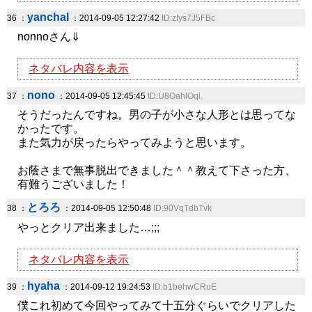
yanchal
36 ：
：2014-09-05 12:27:42
ID:zIys7J5FBc
nonnoさん⇓
ネタバレ内容を表示
nono
37 ：
：2014-09-05 12:45:45
ID:U8OahlOqi.
そうだったんですね。男の子が小さな人形とは思ってな
かったです。
また気力が戻ったらやってみようと思います。
お蔭さまで無事脱出できました＾＾教えて下さった方、
有難うございました！
とろろ
38 ：
：2014-09-05 12:50:48
ID:90VqTdbTvk
やっとクリア出来ました…;;;
ネタバレ内容を表示
hyaha
39 ：
：2014-09-12 19:24:53
ID:b1behwCRuE
僕これ初めて今回やってみて十五分ぐらいでクリアした