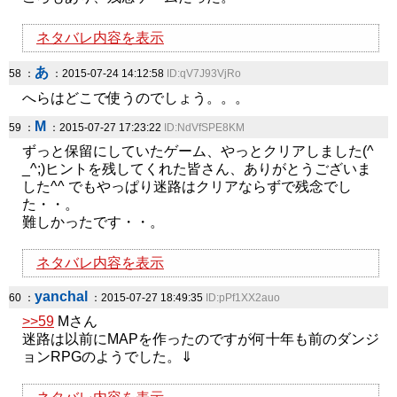
ネタバレ内容を表示
あ
58 ：
：2015-07-24 14:12:58
ID:qV7J93VjRo
へらはどこで使うのでしょう。。。
M
59 ：
：2015-07-27 17:23:22
ID:NdVfSPE8KM
ずっと保留にしていたゲーム、やっとクリアしました(^
_^;)ヒントを残してくれた皆さん、ありがとうございま
した^^ でもやっぱり迷路はクリアならずで残念でし
た・・。
難しかったです・・。
ネタバレ内容を表示
yanchal
60 ：
：2015-07-27 18:49:35
ID:pPf1XX2auo
>>59
Mさん
迷路は以前にMAPを作ったのですが何十年も前のダンジ
ョンRPGのようでした。⇓