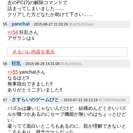
左のPC(?)の解除コマンドで
詰まってしまいました……
クリアした方どなたか助けて下さい……
yanchal
55 ：
：2015-06-27 21:03:26
ID:pPf1XX2auo
>>54
狂乱さん
アザラシは⇓
ネタバレ内容を表示
狂乱
56 ：
：2015-06-28 14:31:08
ID:6c2lNSVp..
>>55
yanchalさん
なるほど!!
無事脱出できました!!
ありがとうございました!!
さすらいのゲームびと
57 ：
：2015-07-21 16:13:19
ID:7AW7K4scWs
パズルは嫌いじゃないんだけど、結構めんどくさいパズ
ルが幾つかあるのにセーブ機能が無いのはちょっとひど
い。
凝ってて面白いところもあるのに、筋が理解できないと
ころもあり、残念ゲームだった。