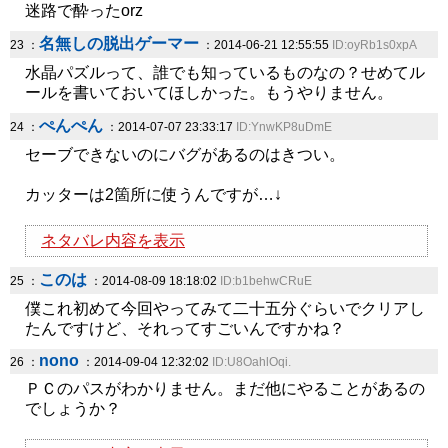
迷路で酔ったorz
名無しの脱出ゲーマー
23 ：
：2014-06-21 12:55:55
ID:oyRb1s0xpA
水晶パズルって、誰でも知っているものなの？せめてル
ールを書いておいてほしかった。もうやりません。
ぺんぺん
24 ：
：2014-07-07 23:33:17
ID:YnwKP8uDmE
セーブできないのにバグがあるのはきつい。
カッターは2箇所に使うんですが…↓
ネタバレ内容を表示
このは
25 ：
：2014-08-09 18:18:02
ID:b1behwCRuE
僕これ初めて今回やってみて二十五分ぐらいでクリアし
たんですけど、それってすごいんですかね？
nono
26 ：
：2014-09-04 12:32:02
ID:U8OahlOqi.
ＰＣのパスがわかりません。まだ他にやることがあるの
でしょうか？