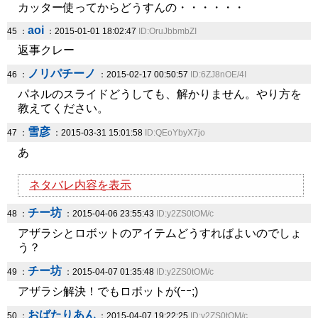
カッター使ってからどうすんの・・・・・・
aoi
45 ：
：2015-01-01 18:02:47
ID:OruJbbmbZI
返事クレー
ノリパチーノ
46 ：
：2015-02-17 00:50:57
ID:6ZJ8nOE/4I
パネルのスライドどうしても、解かりません。やり方を
教えてください。
雪彦
47 ：
：2015-03-31 15:01:58
ID:QEoYbyX7jo
あ
ネタバレ内容を表示
チー坊
48 ：
：2015-04-06 23:55:43
ID:y2ZS0tOM/c
アザラシとロボットのアイテムどうすればよいのでしょ
う？
チー坊
49 ：
：2015-04-07 01:35:48
ID:y2ZS0tOM/c
アザラシ解決！でもロボットが(ｰｰ;)
おばたりあん
50 ：
：2015-04-07 19:22:25
ID:y2ZS0tOM/c