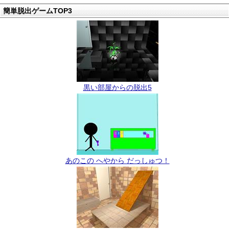
簡単脱出ゲームTOP3
黒い部屋からの脱出5
あのこの へやから だっしゅつ！