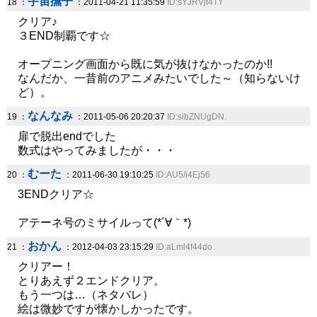
宇宙撫子
18 ：
：2011-04-21 11:35:59
ID:sYJRVjt4TY
クリア♪
３END制覇です☆
オープニング画面から既に気が抜けなかったのか!!
なんだか、一昔前のアニメみたいでした～（知らないけ
ど）。
なんなみ
19 ：
：2011-05-06 20:20:37
ID:sibZNUgDN.
扉で脱出endでした
数式はやってみましたが・・・
むーた
20 ：
：2011-06-30 19:10:25
ID:AU5/i4Ej56
3ENDクリア☆
アテーネ号のミサイルって(*´∀｀*)
おかん
21 ：
：2012-04-03 23:15:29
ID:aLml4f44do
クリアー！
とりあえず２エンドクリア。
もう一つは…（ネタバレ）
絵は微妙ですが懐かしかったです。