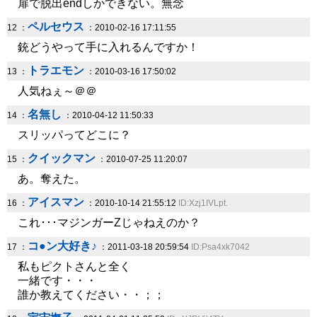
扉で脱出endしかできない。無念
ペルセウス
12 ：
：2010-02-16 17:11:55
銃どうやって手に入れるんですか！
トラエモン
13 ：
：2010-03-16 17:50:02
人気ねぇ～＠＠
名無し
14 ：
：2010-04-12 11:50:33
スリッパってどこに？
クイックマン
15 ：
：2010-07-25 11:20:07
あ。奪えた。
アイスマン
16 ：
：2010-10-14 21:55:12
ID:Xzj1IVLpt.
これ･･･マジンガーZじゃねえのか？
コ●ン大好き♪
17 ：
：2011-03-18 20:59:54
ID:Psa4xk7042
私もピクトさんと全く
一緒です・・・
誰か教えてください・・；；