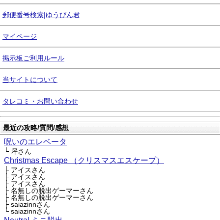
郵便番号検索|ゆうびん君
マイページ
掲示板ご利用ルール
当サイトについて
タレコミ・お問い合わせ
最近の攻略/質問/感想
呪いのエレベータ
└ 坪さん
Christmas Escape （クリスマスエスケープ）
├ アイスさん
├ アイスさん
├ アイスさん
├ 名無しの脱出ゲーマーさん
├ 名無しの脱出ゲーマーさん
├ saiazinnさん
└ saiazinnさん