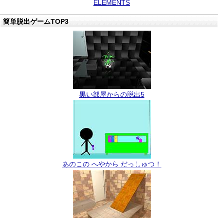
ELEMENTS
簡単脱出ゲームTOP3
黒い部屋からの脱出5
あのこの へやから だっしゅつ！