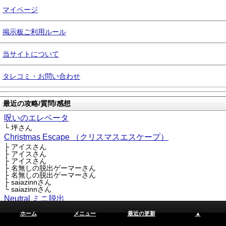
マイページ
掲示板ご利用ルール
当サイトについて
タレコミ・お問い合わせ
最近の攻略/質問/感想
呪いのエレベータ
└ 坪さん
Christmas Escape （クリスマスエスケープ）
├ アイスさん
├ アイスさん
├ アイスさん
├ 名無しの脱出ゲーマーさん
├ 名無しの脱出ゲーマーさん
├ saiazinnさん
└ saiazinnさん
Neutral ミニ脱出
└ 名無しの脱出ゲーマーさん
ホーム
メニュー
最近の更新
▲
Trial X Love #01 Maze