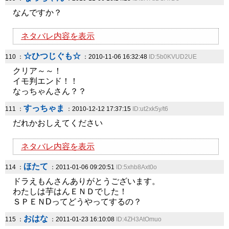
なんですか？
ネタバレ内容を表示
☆ひつじぐも☆
110 ：
：2010-11-06 16:32:48
ID:5b0KVUD2UE
クリア～～！
イモ判エンド！！
なっちゃんさん？？
すっちゃま
111 ：
：2010-12-12 17:37:15
ID:ut2xk5y/t6
だれかおしえてください
ネタバレ内容を表示
ほたて
114 ：
：2011-01-06 09:20:51
ID:5xhb8Axt0o
ドラえもんさんありがとうございます。
わたしは芋はんＥＮＤでした！
ＳＰＥＮDってどうやってするの？
おはな
115 ：
：2011-01-23 16:10:08
ID:4ZH3AtOmuo