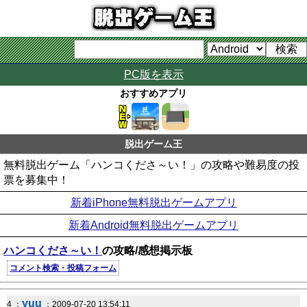
PC版を表示
おすすめアプリ
脱出ゲーム王
無料脱出ゲーム「ハンコくださ～い！」の攻略や難易度の投
票を募集中！
新着iPhone無料脱出ゲームアプリ
新着Android無料脱出ゲームアプリ
ハンコくださ～い！
の攻略/感想掲示板
コメント検索・投稿フォーム
yuu
4 ：
：2009-07-20 13:54:11