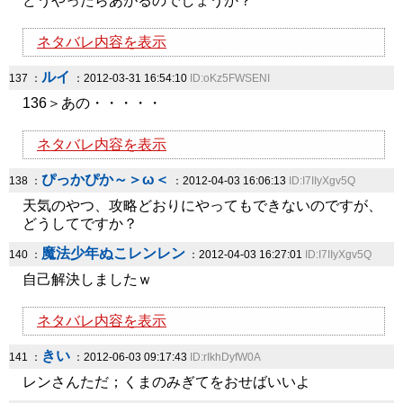
どうやったらあがるのでしょうか？
ネタバレ内容を表示
ルイ
137 ：
：2012-03-31 16:54:10
ID:oKz5FWSENI
136＞あの・・・・・
ネタバレ内容を表示
ぴっかぴか～＞ω＜
138 ：
：2012-04-03 16:06:13
ID:I7IIyXgv5Q
天気のやつ、攻略どおりにやってもできないのですが、
どうしてですか？
魔法少年ぬこレンレン
140 ：
：2012-04-03 16:27:01
ID:I7IIyXgv5Q
自己解決しましたｗ
ネタバレ内容を表示
きい
141 ：
：2012-06-03 09:17:43
ID:rIkhDyfW0A
レンさんただ；くまのみぎてをおせばいいよ