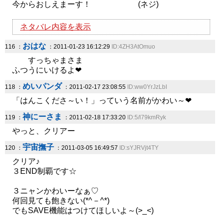
今からおしえまーす！ (ネジ)
ネタバレ内容を表示
おはな
116 ：
：2011-01-23 16:12:29
ID:4ZH3AtOmuo
すっちゃまさま
ふつうにいけるよ❤
めいパンダ
118 ：
：2011-02-17 23:08:55
ID:ww0YrJzLbI
「はんこくださ～い！」っていう名前がかわい～❤
神にーさま
119 ：
：2011-02-18 17:33:20
ID:5/l79kmRyk
やっと、クリアー
宇宙撫子
120 ：
：2011-03-05 16:49:57
ID:sYJRVjt4TY
クリア♪
３END制覇です☆
３ニャンかわいーなぁ♡
何回見ても飽きない(*^－^*)
でもSAVE機能はつけてほしいよ～(>_<)