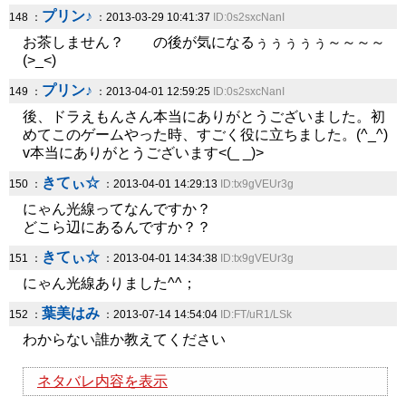
プリン♪
148 ：
：2013-03-29 10:41:37
ID:0s2sxcNanI
お茶しません？ の後が気になるぅぅぅぅぅ～～～～
(>_<)
プリン♪
149 ：
：2013-04-01 12:59:25
ID:0s2sxcNanI
後、ドラえもんさん本当にありがとうございました。初
めてこのゲームやった時、すごく役に立ちました。(^_^)
v本当にありがとうございます<(_ _)>
きてぃ☆
150 ：
：2013-04-01 14:29:13
ID:tx9gVEUr3g
にゃん光線ってなんですか？
どこら辺にあるんですか？？
きてぃ☆
151 ：
：2013-04-01 14:34:38
ID:tx9gVEUr3g
にゃん光線ありました^^；
葉美はみ
152 ：
：2013-07-14 14:54:04
ID:FT/uR1/LSk
わからない誰か教えてください
ネタバレ内容を表示