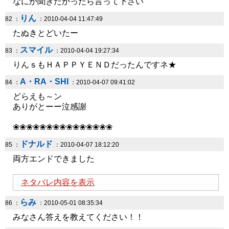
なにか聞きたかったら言って下さい
りん
82 ：
：2010-04-04 11:47:49
たぬきとどいたー
スマイル
83 ：
：2010-04-04 19:27:34
りんｓもＨＡＰＰＹＥＮＤだったんですネ★
A・RA・SHI
84 ：
：2010-04-07 09:41:02
どらえも～ン
ありがとーー泣感謝
❀❀❀❀❀❀❀❀❀❀❀❀❀❀❀
ドナルド
85 ：
：2010-04-07 18:12:20
両方エンドできました
ネタバレ内容を表示
らみ
86 ：
：2010-05-01 08:35:34
みなさん答えを教えてください！！