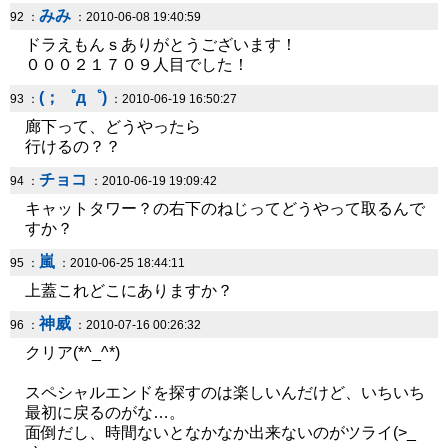
みみ
92 ：
：2010-06-08 19:40:59
ドラえもんｓありがとうございます！
０００２１７０９人目でした！
(；゜д゜)
93 ：
：2010-06-19 16:50:27
廊下って、どうやったら
行けるの？？
チョコ
94 ：
：2010-06-19 19:09:42
キャットタワー？の右下のねじってどうやって取るんで
すか？
嵐
95 ：
：2010-06-25 18:44:11
上蓋これどこにありますか？
神威
96 ：
：2010-07-16 00:26:32
クリア(*^_^*)
スペシャルエンドを探すのは楽しいんだけど、いちいち
最初に戻るのがな…。
面倒だし、時間ないとなかなか出来ないのがツライ(>_