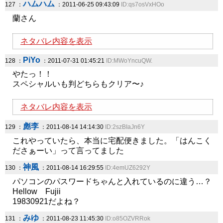
ハムハム
127 ：
：2011-06-25 09:43:09
ID:qs7osVxHOo
蘭さん
ネタバレ内容を表示
PiYo
128 ：
：2011-07-31 01:45:21
ID:MWoYncuQW.
やたっ！！
スペシャルいも判どちらもクリア〜♪
ネタバレ内容を表示
彪李
129 ：
：2011-08-14 14:14:30
ID:2szBIaJn6Y
これやっていたら、本当に宅配便きました。「はんこく
ださぁーい」って言ってました
神風
130 ：
：2011-08-14 16:29:55
ID:4emUZ6292Y
パソコンのパスワードちゃんと入れているのに違う…？
Hellow Fujii
19830921だよね？
みゆ
131 ：
：2011-08-23 11:45:30
ID:o85OZVRRok