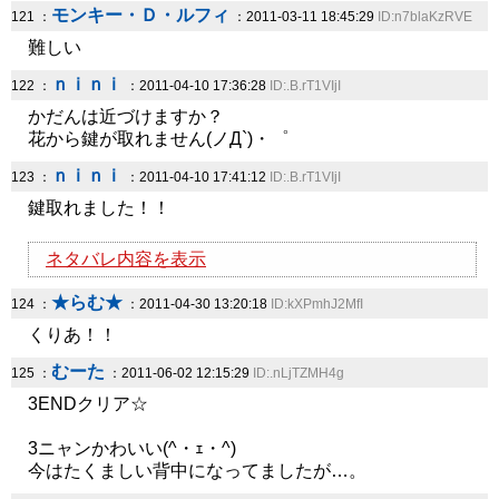
モンキー・Ｄ・ルフィ
121 ：
：2011-03-11 18:45:29
ID:n7blaKzRVE
難しい
ｎｉｎｉ
122 ：
：2011-04-10 17:36:28
ID:.B.rT1VIjI
かだんは近づけますか？
花から鍵が取れません(ノД`)・゜
ｎｉｎｉ
123 ：
：2011-04-10 17:41:12
ID:.B.rT1VIjI
鍵取れました！！
ネタバレ内容を表示
★らむ★
124 ：
：2011-04-30 13:20:18
ID:kXPmhJ2MfI
くりあ！！
むーた
125 ：
：2011-06-02 12:15:29
ID:.nLjTZMH4g
3ENDクリア☆
3ニャンかわいい(^・ｪ・^)
今はたくましい背中になってましたが…。