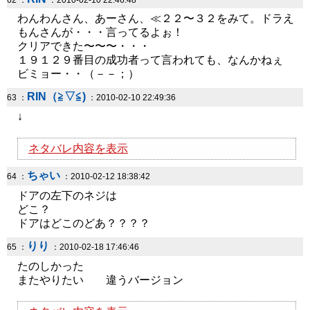
62 ：
：2010-02-10 22:46:48
わんわんさん、あーさん、≪２２〜３２をみて。ドラえ
もんさんが・・・言ってるよぉ！
クリアできた〜〜〜・・・
１９１２９番目の成功者って言われても、なんかねぇ
ビミョー・・（－－；）
RIN（≧▽≦)
63 ：
：2010-02-10 22:49:36
↓
ネタバレ内容を表示
ちゃい
64 ：
：2010-02-12 18:38:42
ドアの左下のネジは
どこ？
ドアはどこのどあ？？？？
りり
65 ：
：2010-02-18 17:46:46
たのしかった
またやりたい 違うバージョン