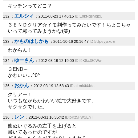
キッチンってどこ？
エルシィ
132 ：
：2011-08-23 17:46:15
ID:E0kNgsMgzU
３ＥＮＤクリア☆イモ判作ってみたいです！ちょこちゃ
いって彫ってみようかな(笑)
かものはしかも
133 ：
：2011-10-16 20:16:47
ID:5UpeyyrxoE
わからん！
ゆーさん
134 ：
：2012-03-19 12:19:00
ID:l9K8aJ80Ww
３END～
かわいい…^0^
おかん
135 ：
：2012-03-19 13:58:43
ID:aLml4f44do
クリアー！
いつもながらかわいい絵で大好きです。
サクサクでした。
レン
136 ：
：2012-03-31 16:35:42
ID:oKz5FWSENI
熊ぬいぐるみの左手を上げると
書いてあったのですが