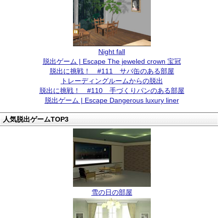
Night fall
脱出ゲーム | Escape The jeweled crown 宝冠
脱出に挑戦！ #111 サバ缶のある部屋
トレーディングルームからの脱出
脱出に挑戦！ #110 手づくりパンのある部屋
脱出ゲーム | Escape Dangerous luxury liner
人気脱出ゲームTOP3
雪の日の部屋