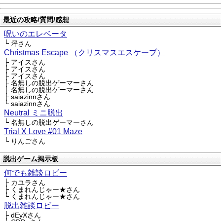
最近の攻略/質問/感想
呪いのエレベータ
└ 坪さん
Christmas Escape （クリスマスエスケープ）
├ アイスさん
├ アイスさん
├ アイスさん
├ 名無しの脱出ゲーマーさん
├ 名無しの脱出ゲーマーさん
├ saiazinnさん
└ saiazinnさん
Neutral ミニ脱出
└ 名無しの脱出ゲーマーさん
Trial X Love #01 Maze
└ りんごさん
脱出ゲーム掲示板
何でも雑談ロビー
├ カユラさん
├ くまれんじゃー★さん
└ くまれんじゃー★さん
脱出雑談ロビー
├ dEyXさん