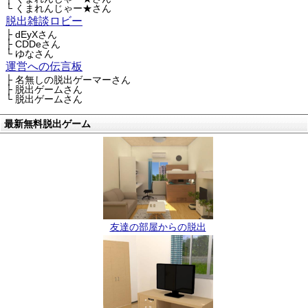
└ くまれんじゃー★さん
脱出雑談ロビー
├ dEyXさん
├ CDDeさん
└ ゆなさん
運営への伝言板
├ 名無しの脱出ゲーマーさん
├ 脱出ゲームさん
└ 脱出ゲームさん
最新無料脱出ゲーム
友達の部屋からの脱出