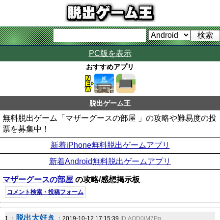
PC版を表示
おすすめアプリ
脱出ゲーム王
無料脱出ゲーム「マザーグースの部屋 」の攻略や難易度の投
票を募集中！
新着iPhone無料脱出ゲームアプリ
新着Android無料脱出ゲームアプリ
マザーグースの部屋
の攻略/感想掲示板
コメント検索・投稿フォーム
脱出大好き
1 ：
：2019-10-12 17:15:39
ID:AOD0iM7Pq.