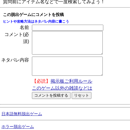
質問前にアイテム名などで一度検索してみよう！
この脱出ゲームにコメントを投稿
ヒントや攻略方法はネタバレ内容に書こう
名前
コメント(必
須)
ネタバレ内容
【必読】
掲示板ご利用ルール
このゲーム以外の雑談などは
日本語無料脱出ゲーム
ホラー脱出ゲーム