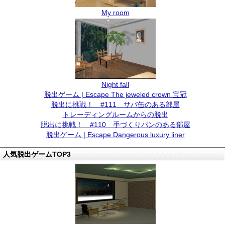
My room
Night fall
脱出ゲーム | Escape The jeweled crown 宝冠
脱出に挑戦！ #111 サバ缶のある部屋
トレーディングルームからの脱出
脱出に挑戦！ #110 手づくりパンのある部屋
脱出ゲーム | Escape Dangerous luxury liner
人気脱出ゲームTOP3