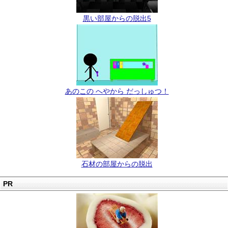
黒い部屋からの脱出5
あのこの へやから だっしゅつ！
石材の部屋からの脱出
PR