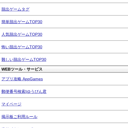
脱出ゲームタグ
簡単脱出ゲームTOP30
人気脱出ゲームTOP30
怖い脱出ゲームTOP30
難しい脱出ゲームTOP30
WEBツール・サービス
アプリ攻略 AppGames
郵便番号検索|ゆうびん君
マイページ
掲示板ご利用ルール