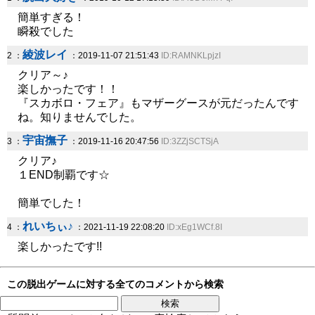
簡単すぎる！
瞬殺でした
綾波レイ
2 ：
：2019-11-07 21:51:43
ID:RAMNKLpjzI
クリア～♪
楽しかったです！！
『スカボロ・フェア』もマザーグースが元だったんです
ね。知りませんでした。
宇宙撫子
3 ：
：2019-11-16 20:47:56
ID:3ZZjSCTSjA
クリア♪
１END制覇です☆
簡単でした！
れいちぃ♪
4 ：
：2021-11-19 22:08:20
ID:xEg1WCf.8I
楽しかったです!!
この脱出ゲームに対する全てのコメントから検索