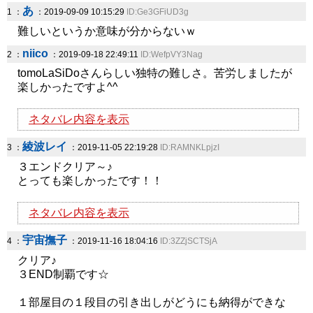
あ
1 ：
：2019-09-09 10:15:29
ID:Ge3GFiUD3g
難しいというか意味が分からないｗ
niico
2 ：
：2019-09-18 22:49:11
ID:WefpVY3Nag
tomoLaSiDoさんらしい独特の難しさ。苦労しましたが
楽しかったですよ^^
ネタバレ内容を表示
綾波レイ
3 ：
：2019-11-05 22:19:28
ID:RAMNKLpjzI
３エンドクリア～♪
とっても楽しかったです！！
ネタバレ内容を表示
宇宙撫子
4 ：
：2019-11-16 18:04:16
ID:3ZZjSCTSjA
クリア♪
３END制覇です☆
１部屋目の１段目の引き出しがどうにも納得ができな