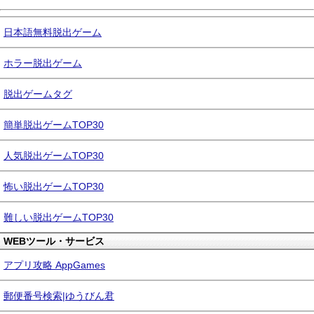
日本語無料脱出ゲーム
ホラー脱出ゲーム
脱出ゲームタグ
簡単脱出ゲームTOP30
人気脱出ゲームTOP30
怖い脱出ゲームTOP30
難しい脱出ゲームTOP30
WEBツール・サービス
アプリ攻略 AppGames
郵便番号検索|ゆうびん君