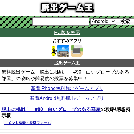
PC版を表示
おすすめアプリ
脱出ゲーム王
無料脱出ゲーム「脱出に挑戦！ #90 白いグローブのある
部屋」の攻略や難易度の投票を募集中！
新着iPhone無料脱出ゲームアプリ
新着Android無料脱出ゲームアプリ
脱出に挑戦！ #90 白いグローブのある部屋
の攻略/感想掲
示板
コメント検索・投稿フォーム