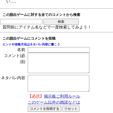
い…。
この脱出ゲームに対する全てのコメントから検索
質問前にアイテム名などで一度検索してみよう！
この脱出ゲームにコメントを投稿
ヒントや攻略方法はネタバレ内容に書こう
名前
コメント(必
須)
ネタバレ内容
【必読】
掲示板ご利用ルール
このゲーム以外の雑談などは