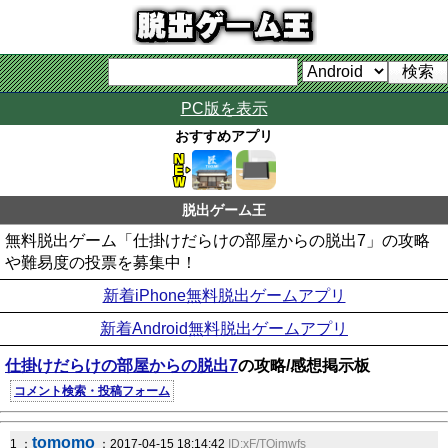
PC版を表示
おすすめアプリ
脱出ゲーム王
無料脱出ゲーム「仕掛けだらけの部屋からの脱出7」の攻略
や難易度の投票を募集中！
新着iPhone無料脱出ゲームアプリ
新着Android無料脱出ゲームアプリ
仕掛けだらけの部屋からの脱出7
の攻略/感想掲示板
コメント検索・投稿フォーム
tomomo
1 ：
：2017-04-15 18:14:42
ID:xF/TOjmwfs