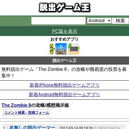
PC版を表示
おすすめアプリ
脱出ゲーム王
無料脱出ゲーム「The Zombie 8」の攻略や難易度の投票を募
集中！
新着iPhone無料脱出ゲームアプリ
新着Android無料脱出ゲームアプリ
The Zombie 8
の攻略/感想掲示板
コメント検索・投稿フォーム
名無しの脱出ゲーマー
1 ：
：2017-03-14 09:19:26
ID:JM307Oa6Yw