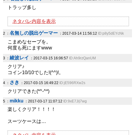
トラップ多し
ネタバレ内容を表示
名無しの脱出ゲーマー
2 ：
：2017-03-14 11:56:12
ID:p8y5dEYcNk
こまめなセーブを。
何度も死にますwww
綾波レイ
3 ：
：2017-03-15 16:06:57
ID:Ah9rzQanUM
クリア♪
コイン10/10でした!(^^)!。
さき
4 ：
：2017-03-15 16:49:22
ID:jE596RXw2s
クリアできた(*^-^*)
mikku
5 ：
：2017-03-17 11:07:12
ID:9xE7J/j7wg
楽しくクリア！！！！
スーツケースは…