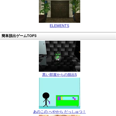
ELEMENTS
簡単脱出ゲームTOP3
黒い部屋からの脱出5
あのこの へやから だっしゅつ！