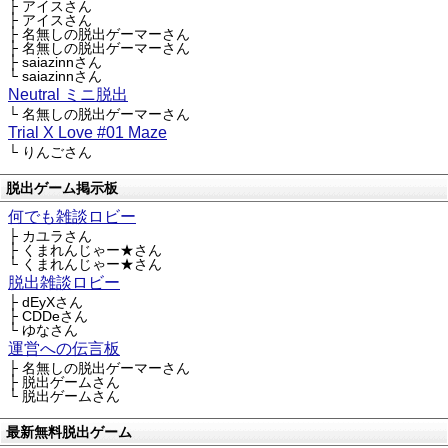
├ アイスさん
├ アイスさん
├ 名無しの脱出ゲーマーさん
├ 名無しの脱出ゲーマーさん
├ saiazinnさん
└ saiazinnさん
Neutral ミニ脱出
└ 名無しの脱出ゲーマーさん
Trial X Love #01 Maze
└ りんごさん
脱出ゲーム掲示板
何でも雑談ロビー
├ カユラさん
├ くまれんじゃー★さん
└ くまれんじゃー★さん
脱出雑談ロビー
├ dEyXさん
├ CDDeさん
└ ゆなさん
運営への伝言板
├ 名無しの脱出ゲーマーさん
├ 脱出ゲームさん
└ 脱出ゲームさん
最新無料脱出ゲーム