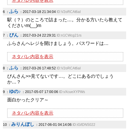
ネタバレ内容を表示
ふら
6 ：
：2017-03-18 21:34:04
ID:V2oRCAt6aI
駅（？）のところで詰まった…。分かる方いたら教えて
くださいm(__)m
びん
7 ：
：2017-03-24 22:29:31
ID:n1CWcg21rs
ふらさんへレジを開けましょう。パスワードは…
ネタバレ内容を表示
ふら
8 ：
：2017-03-26 17:48:52
ID:V2oRCAt6aI
びんさん>>見てないです…。どこにあるのでしょう
か…？
ゆの♪
9 ：
：2017-05-07 17:00:06
ID:vXcueXYPWs
面白かったクリア～
ネタバレ内容を表示
みりんぼし
10 ：
：2017-06-01 04:14:06
ID:iG/lDN5022