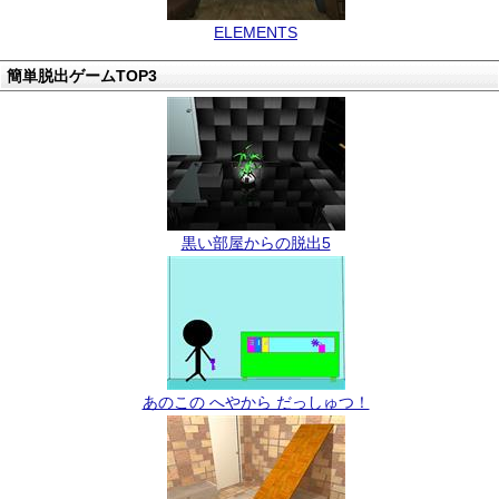
ELEMENTS
簡単脱出ゲームTOP3
黒い部屋からの脱出5
あのこの へやから だっしゅつ！