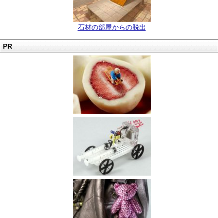
石材の部屋からの脱出
PR