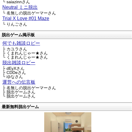
└ saiazinnさん
Neutral ミニ脱出
└ 名無しの脱出ゲーマーさん
Trial X Love #01 Maze
└ りんごさん
脱出ゲーム掲示板
何でも雑談ロビー
├ カユラさん
├ くまれんじゃー★さん
└ くまれんじゃー★さん
脱出雑談ロビー
├ dEyXさん
├ CDDeさん
└ ゆなさん
運営への伝言板
├ 名無しの脱出ゲーマーさん
├ 脱出ゲームさん
└ 脱出ゲームさん
最新無料脱出ゲーム