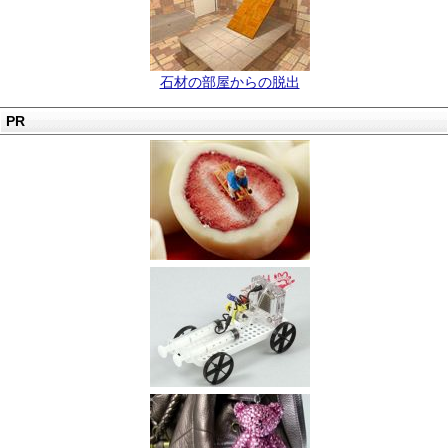
石材の部屋からの脱出
PR