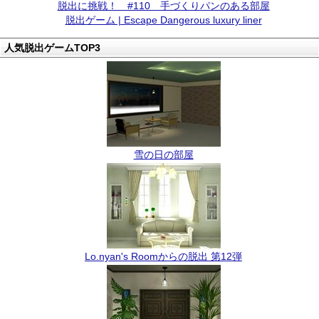
脱出に挑戦！ #110 手づくりパンのある部屋
脱出ゲーム | Escape Dangerous luxury liner
人気脱出ゲームTOP3
雪の日の部屋
Lo.nyan's Roomからの脱出 第12弾