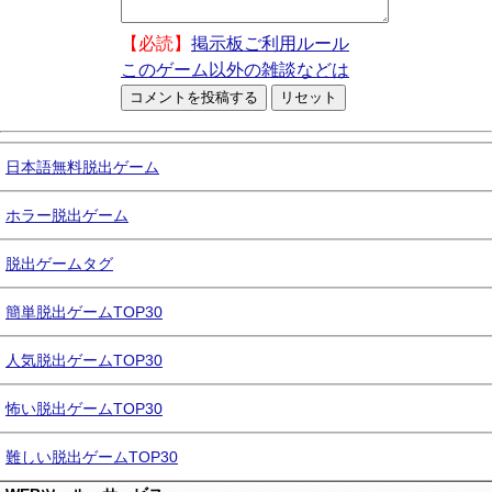
【必読】
掲示板ご利用ルール
このゲーム以外の雑談などは
日本語無料脱出ゲーム
ホラー脱出ゲーム
脱出ゲームタグ
簡単脱出ゲームTOP30
人気脱出ゲームTOP30
怖い脱出ゲームTOP30
難しい脱出ゲームTOP30