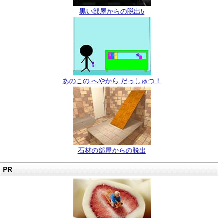
黒い部屋からの脱出5
あのこの へやから だっしゅつ！
石材の部屋からの脱出
PR