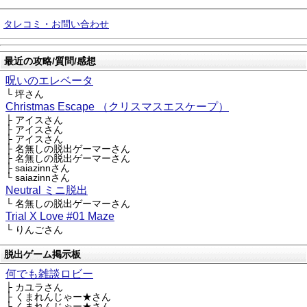
タレコミ・お問い合わせ
最近の攻略/質問/感想
呪いのエレベータ
└ 坪さん
Christmas Escape （クリスマスエスケープ）
├ アイスさん
├ アイスさん
├ アイスさん
├ 名無しの脱出ゲーマーさん
├ 名無しの脱出ゲーマーさん
├ saiazinnさん
└ saiazinnさん
Neutral ミニ脱出
└ 名無しの脱出ゲーマーさん
Trial X Love #01 Maze
└ りんごさん
脱出ゲーム掲示板
何でも雑談ロビー
├ カユラさん
├ くまれんじゃー★さん
└ くまれんじゃー★さん