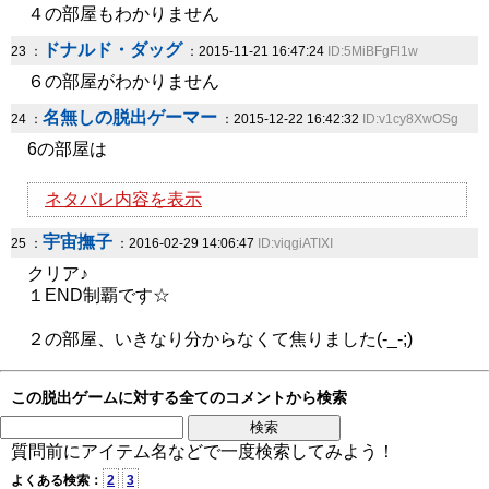
４の部屋もわかりません
ドナルド・ダッグ
23 ：
：2015-11-21 16:47:24
ID:5MiBFgFl1w
６の部屋がわかりません
名無しの脱出ゲーマー
24 ：
：2015-12-22 16:42:32
ID:v1cy8XwOSg
6の部屋は
ネタバレ内容を表示
宇宙撫子
25 ：
：2016-02-29 14:06:47
ID:viqgiATIXI
クリア♪
１END制覇です☆
２の部屋、いきなり分からなくて焦りました(-_-;)
この脱出ゲームに対する全てのコメントから検索
質問前にアイテム名などで一度検索してみよう！
よくある検索：
2
3