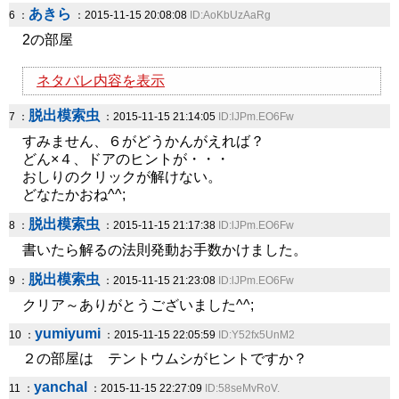
あきら
6 ：
：2015-11-15 20:08:08
ID:AoKbUzAaRg
2の部屋
ネタバレ内容を表示
脱出模索虫
7 ：
：2015-11-15 21:14:05
ID:lJPm.EO6Fw
すみません、６がどうかんがえれば？
どん×４、ドアのヒントが・・・
おしりのクリックが解けない。
どなたかおね^^;
脱出模索虫
8 ：
：2015-11-15 21:17:38
ID:lJPm.EO6Fw
書いたら解るの法則発動お手数かけました。
脱出模索虫
9 ：
：2015-11-15 21:23:08
ID:lJPm.EO6Fw
クリア～ありがとうございました^^;
yumiyumi
10 ：
：2015-11-15 22:05:59
ID:Y52fx5UnM2
２の部屋は テントウムシがヒントですか？
yanchal
11 ：
：2015-11-15 22:27:09
ID:58seMvRoV.