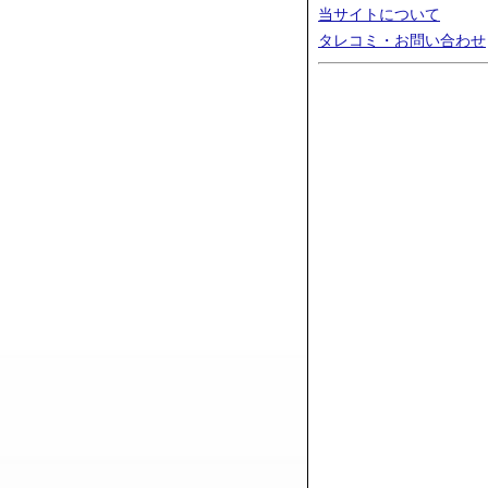
当サイトについて
タレコミ・お問い合わせ