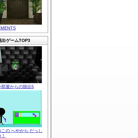
EMENTS
出ゲームTOP3
い部屋からの脱出5
のこの へやから だっし
つ！