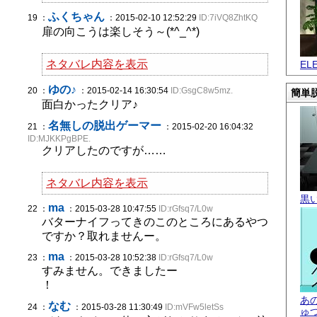
ふくちゃん
19 ：
：2015-02-10 12:52:29
ID:7iVQ8ZhtKQ
扉の向こうは楽しそう～(*^_^*)
ネタバレ内容を表示
EL
ゆの♪
20 ：
：2015-02-14 16:30:54
ID:GsgC8w5mz.
簡単脱
面白かったクリア♪
名無しの脱出ゲーマー
21 ：
：2015-02-20 16:04:32
ID:MJKKPgBPE.
クリアしたのですが……
ネタバレ内容を表示
黒
ma
22 ：
：2015-03-28 10:47:55
ID:rGfsq7/L0w
バターナイフってきのこのところにあるやつ
ですか？取れませんー。
ma
23 ：
：2015-03-28 10:52:38
ID:rGfsq7/L0w
すみません。できましたー
！
あ
なむ
24 ：
：2015-03-28 11:30:49
ID:mVFw5letSs
ゅ