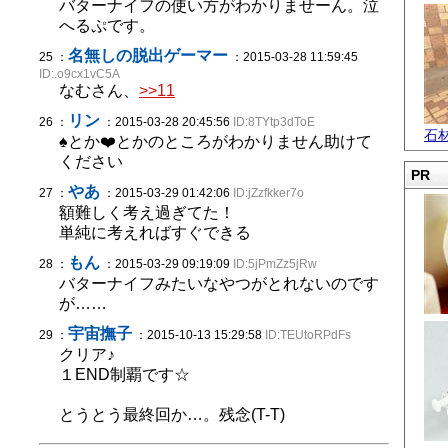
バターナイフの使い方がわかりませーん。泣
へるぷです。
名無しの脱出ゲーマー
25 ：
：2015-03-28 11:59:45
ID:.o9cx1vC5A
なむさん、
>>11
リン
26 ：
：2015-03-28 20:45:56
ID:8TYtp3dToE
石
♠︎とか❤️とかのところがわかりません助けて
ください
PR
やあ
27 ：
：2015-03-29 01:42:06
ID:jZzfkker7o
額難しく考え過ぎてた！
単純に考えればすぐできる
もん
28 ：
：2015-03-29 09:19:09
ID:5jPmZz5jRw
バターナイフみたいなやつがとれないのです
が……
宇宙撫子
29 ：
：2015-10-13 15:29:58
ID:TEUtoRPdFs
クリア♪
１END制覇です☆
とうとう最終回か…。残念(T-T)