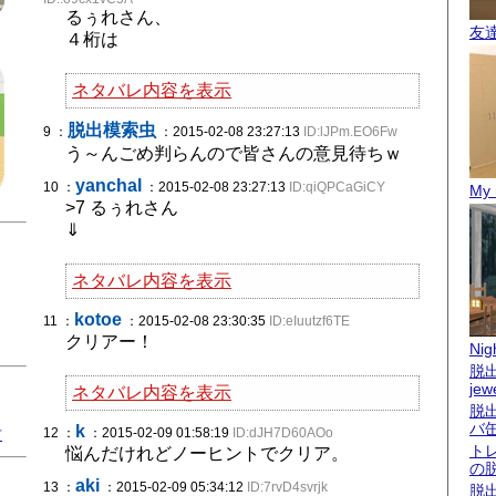
るぅれさん、
友
４桁は
ネタバレ内容を表示
脱出模索虫
9 ：
：2015-02-08 23:27:13
ID:lJPm.EO6Fw
う～んごめ判らんので皆さんの意見待ちｗ
yanchal
10 ：
：2015-02-08 23:27:13
ID:qiQPCaGiCY
My 
>7 るぅれさん
⇓
ネタバレ内容を表示
kotoe
11 ：
：2015-02-08 23:30:35
ID:eIuutzf6TE
クリアー！
Nigh
脱出
jew
ネタバレ内容を表示
脱
バ
k
君
12 ：
：2015-02-09 01:58:19
ID:dJH7D60AOo
ト
悩んだけれどノーヒントでクリア。
の
aki
13 ：
：2015-02-09 05:34:12
ID:7rvD4svrjk
脱