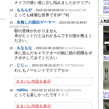
ナイフの使い道に少し悩みましたがクリア♪
づ
脱出
ももんが
14 ：
：2015-02-09 09:50:16
ID:9Iue1pNCVM
Dan
とっても綺麗な世界です(#^.^#)
人気脱
名無しの脱出ゲーマー
15 ：
：2015-02-09 15:40:07
ID:W8jV7DiIoE
額の意味がわかりません
本がヒントだとはわかるんですが誰か教えく
ださい。
もなもな
16 ：
：2015-02-09 16:08:52
ID:xiyY5Jpzuk
本に並んだキャラクターの順に額の四隅をポ
チポチしてみてください
雪
じじぃ
17 ：
：2015-02-09 16:15:27
ID:7VDTMdCEKw
わしもノーヒントでクリアぢゃ
ネタバレ内容を表示
mikku
18 ：
：2015-02-10 10:21:31
ID:xVgfXoMUeo
Lo
とっても楽しかったです！！！
出 
ネタバレ内容を表示