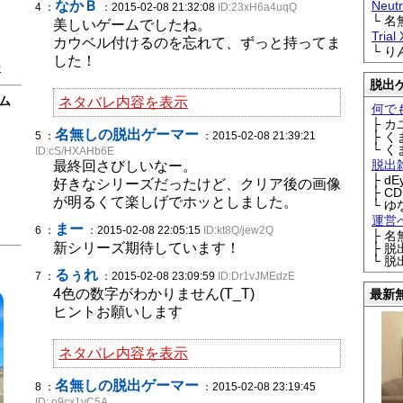
なかＢ
Neu
4 ：
：2015-02-08 21:32:08
ID:23xH6a4uqQ
└ 
美しいゲームでしたね。
Trial
カウベル付けるのを忘れて、ずっと持ってま
└ 
した！
0
脱出
ム
ネタバレ内容を表示
何で
├ 
名無しの脱出ゲーマー
5 ：
：2015-02-08 21:39:21
├ 
└ 
ID:cS/HXAHb6E
脱出
最終回さびしいなー。
├ d
好きなシリーズだったけど、クリア後の画像
├ C
が明るくて楽しげでホッとしました。
└ ゆ
運営
まー
6 ：
：2015-02-08 22:05:15
ID:kt8Q/jew2Q
├ 
新シリーズ期待しています！
├ 
└ 
るぅれ
7 ：
：2015-02-08 23:09:59
ID:Dr1vJMEdzE
4色の数字がわかりません(T_T)
最新
ヒントお願いします
ネタバレ内容を表示
名無しの脱出ゲーマー
8 ：
：2015-02-08 23:19:45
ID:.o9cx1vC5A