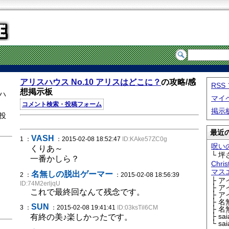
アリスハウス No.10 アリスはどこに？
の攻略/感
RS
想掲示板
ハ
マイ
こ
コメント検索・投稿フォーム
掲示
投
最近の
VASH
1 ：
：2015-02-08 18:52:47
ID:KAke57ZC0g
呪い
くりあ～
└ 坪
一番かしら？
Chri
マス
名無しの脱出ゲーマー
2 ：
：2015-02-08 18:56:39
├ 
ID:74M2erljqU
├ 
これで最終回なんて残念です。
├ 
├ 
SUN
3 ：
：2015-02-08 19:41:41
ID:03ksTil6CM
├ 
├ sa
有終の美♪楽しかったです。
└ sa