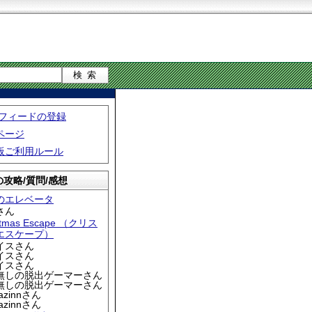
S フィードの登録
ページ
板ご利用ルール
攻略/質問/感想
のエレベータ
さん
stmas Escape （クリス
エスケープ）
アイスさん
アイスさん
アイスさん
名無しの脱出ゲーマーさん
名無しの脱出ゲーマーさん
iazinnさん
iazinnさん