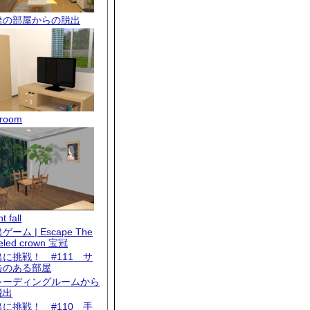
達の部屋からの脱出
room
t fall
ゲーム | Escape The
eled crown 宝冠
出に挑戦！ #111 サ
缶のある部屋
レーディングルームから
脱出
出に挑戦！ #110 手