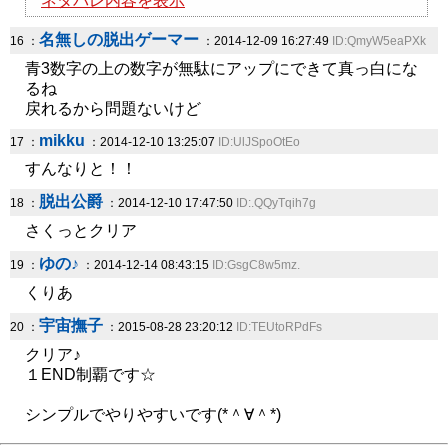
ネタバレ内容を表示
名無しの脱出ゲーマー
16 ：
：2014-12-09 16:27:49
ID:QmyW5eaPXk
青3数字の上の数字が無駄にアップにできて真っ白にな
るね
戻れるから問題ないけど
mikku
17 ：
：2014-12-10 13:25:07
ID:UlJSpoOtEo
すんなりと！！
脱出公爵
18 ：
：2014-12-10 17:47:50
ID:.QQyTqih7g
さくっとクリア
ゆの♪
19 ：
：2014-12-14 08:43:15
ID:GsgC8w5mz.
くりあ
宇宙撫子
20 ：
：2015-08-28 23:20:12
ID:TEUtoRPdFs
クリア♪
１END制覇です☆
シンプルでやりやすいです(*＾∀＾*)