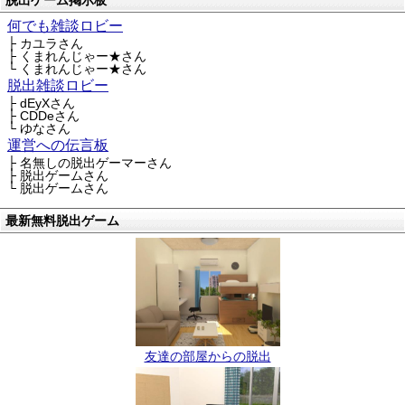
脱出ゲーム掲示板
何でも雑談ロビー
├ カユラさん
├ くまれんじゃー★さん
└ くまれんじゃー★さん
脱出雑談ロビー
├ dEyXさん
├ CDDeさん
└ ゆなさん
運営への伝言板
├ 名無しの脱出ゲーマーさん
├ 脱出ゲームさん
└ 脱出ゲームさん
最新無料脱出ゲーム
友達の部屋からの脱出