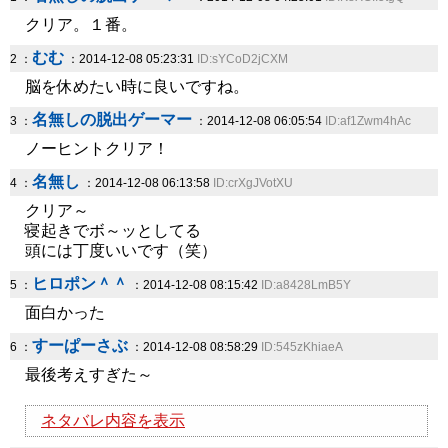
クリア。１番。
むむ
2 ：
：2014-12-08 05:23:31
ID:sYCoD2jCXM
脳を休めたい時に良いですね。
名無しの脱出ゲーマー
3 ：
：2014-12-08 06:05:54
ID:af1Zwm4hAc
ノーヒントクリア！
名無し
4 ：
：2014-12-08 06:13:58
ID:crXgJVotXU
クリア～
寝起きでボ～ッとしてる
頭には丁度いいです（笑）
ヒロポン＾＾
5 ：
：2014-12-08 08:15:42
ID:a8428LmB5Y
面白かった
すーぱーさぶ
6 ：
：2014-12-08 08:58:29
ID:545zKhiaeA
最後考えすぎた～
ネタバレ内容を表示