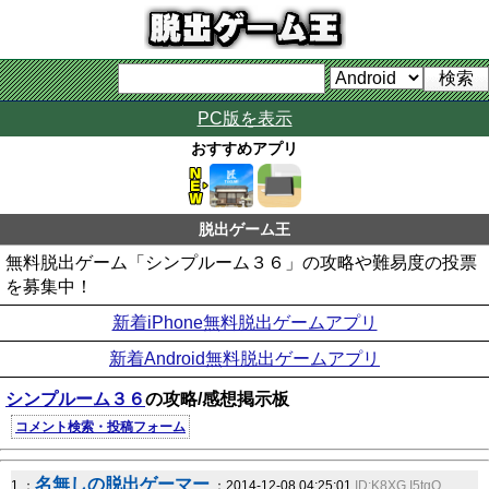
PC版を表示
おすすめアプリ
脱出ゲーム王
無料脱出ゲーム「シンプルーム３６」の攻略や難易度の投票
を募集中！
新着iPhone無料脱出ゲームアプリ
新着Android無料脱出ゲームアプリ
シンプルーム３６
の攻略/感想掲示板
コメント検索・投稿フォーム
名無しの脱出ゲーマー
1 ：
：2014-12-08 04:25:01
ID:K8XG.I5tgQ