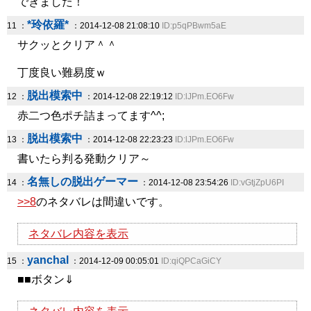
できました！
*玲依羅*
11 ：
：2014-12-08 21:08:10
ID:p5qPBwm5aE
サクッとクリア＾＾
丁度良い難易度ｗ
脱出模索中
12 ：
：2014-12-08 22:19:12
ID:lJPm.EO6Fw
赤二つ色ポチ詰まってます^^;
脱出模索中
13 ：
：2014-12-08 22:23:23
ID:lJPm.EO6Fw
書いたら判る発動クリア～
名無しの脱出ゲーマー
14 ：
：2014-12-08 23:54:26
ID:vGtjZpU6PI
>>8
のネタバレは間違いです。
ネタバレ内容を表示
yanchal
15 ：
：2014-12-09 00:05:01
ID:qiQPCaGiCY
■■ボタン⇓