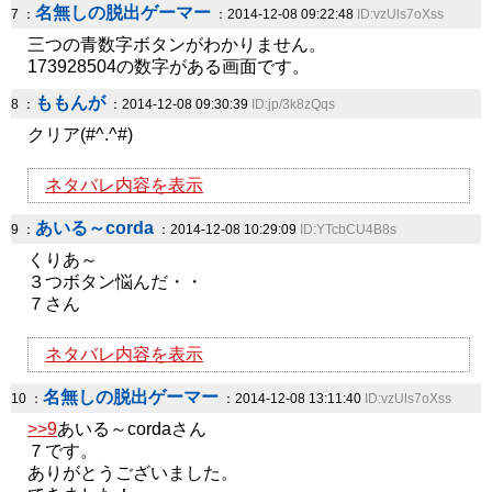
名無しの脱出ゲーマー
7 ：
：2014-12-08 09:22:48
ID:vzUls7oXss
三つの青数字ボタンがわかりません。
173928504の数字がある画面です。
ももんが
8 ：
：2014-12-08 09:30:39
ID:jp/3k8zQqs
クリア(#^.^#)
ネタバレ内容を表示
あいる～corda
9 ：
：2014-12-08 10:29:09
ID:YTcbCU4B8s
くりあ～
３つボタン悩んだ・・
７さん
ネタバレ内容を表示
名無しの脱出ゲーマー
10 ：
：2014-12-08 13:11:40
ID:vzUls7oXss
>>9
あいる～cordaさん
７です。
ありがとうございました。