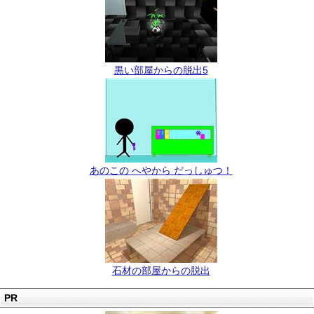
黒い部屋からの脱出5
あのこの へやから だっしゅつ！
石材の部屋からの脱出
PR