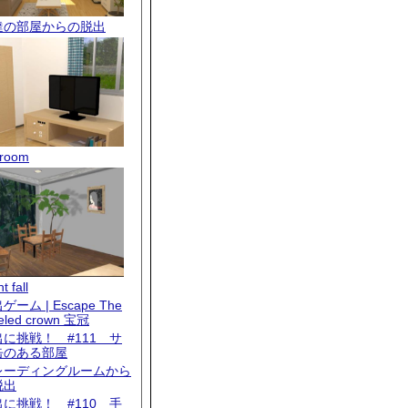
達の部屋からの脱出
room
t fall
ゲーム | Escape The
eled crown 宝冠
出に挑戦！ #111 サ
缶のある部屋
レーディングルームから
脱出
出に挑戦！ #110 手