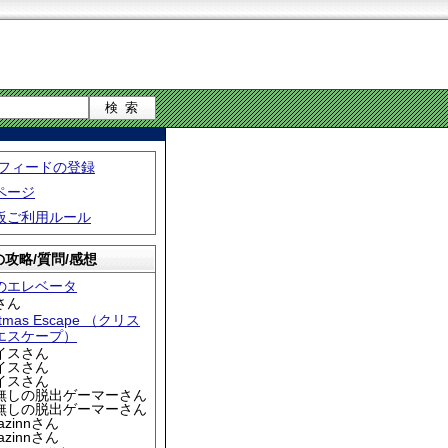
S フィードの登録
ページ
板ご利用ルール
攻略/質問/感想
のエレベータ
さん
stmas Escape （クリス
エスケープ）
アイスさん
アイスさん
アイスさん
名無しの脱出ゲーマーさん
名無しの脱出ゲーマーさん
iazinnさん
iazinnさん