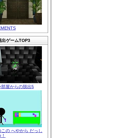
EMENTS
出ゲームTOP3
い部屋からの脱出5
のこの へやから だっし
つ！