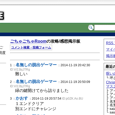
ごちゃごちゃRoom
の攻略/感想掲示板
RS
ご
コメント検索・投稿フォーム
マイ
易度
掲示
名無しの脱出ゲーマー
1 ：
：2014-11-19 20:42:30
最近の
ID:V/2JbjJTRg
呪い
難しい
└ 坪
名無しの脱出ゲーマー
2 ：
：2014-11-19 20:50:09
Chri
マス
ID:V/2JbjJTRg
緑の鍵開けてから詰りました
├ 
├ 
├ 
かおす
3 ：
：2014-11-19 20:57:54
ID:p0ZK.Ao.BU
├ 
１エンドクリア
├ 
別エンドにチャレンジ
├ sa
└ sa