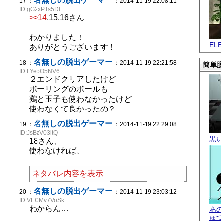
名無しの脱出ゲーマー
17 ：
：2014-11-19 22:08:11
ID:gG2xPTs5DI
>>14
,15,16さん
わかりました！
EL
ありがとうございます！
名無しの脱出ゲーマー
18 ：
：2014-11-19 22:21:58
簡単脱
ID:f.YeoO5NV6
２エンドクリアしたけど
ボーリングのボールも
鶏と玉子も使わなかったけど
使わなくて良かったの？
名無しの脱出ゲーマー
19 ：
：2014-11-19 22:29:08
ID:JsBzV03itQ
黒
18さん、
使わなければ、
ネタバレ内容を表示
名無しの脱出ゲーマー
20 ：
：2014-11-19 23:03:12
ID:VECMv7VoSk
わからん…
あ
ゅ