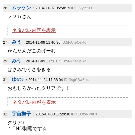
ムラケン
26 ：
：2014-11-07 05:58:19
ID:.QVytnfJD.
＞２５さん
ネタバレ内容を表示
みう
27 ：
：2014-11-09 11:40:36
ID:5PAneOeRoI
かんたんだこのげーむ
みう
29 ：
：2014-11-09 11:58:05
ID:5PAneOeRoI
はさみでくさをきる
ゆの♪
31 ：
：2014-11-24 11:38:04
ID:GsgC8w5mz.
おもしろかったクリアです！
ネタバレ内容を表示
宇宙撫子
32 ：
：2015-07-30 17:29:30
ID:TEUtoRPdFs
クリア♪
１END制覇です☆