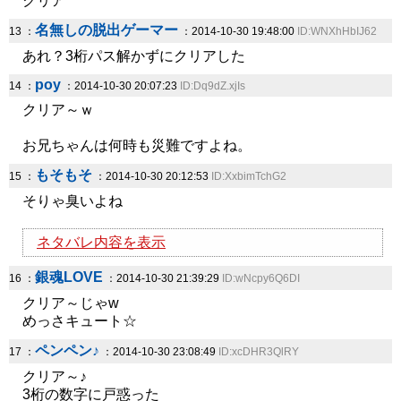
クリア
名無しの脱出ゲーマー
13 ：
：2014-10-30 19:48:00
ID:WNXhHbIJ62
あれ？3桁パス解かずにクリアした
poy
14 ：
：2014-10-30 20:07:23
ID:Dq9dZ.xjIs
クリア～ｗ
お兄ちゃんは何時も災難ですよね。
もそもそ
15 ：
：2014-10-30 20:12:53
ID:XxbimTchG2
そりゃ臭いよね
ネタバレ内容を表示
銀魂LOVE
16 ：
：2014-10-30 21:39:29
ID:wNcpy6Q6DI
クリア～じゃw
めっさキュート☆
ペンペン♪
17 ：
：2014-10-30 23:08:49
ID:xcDHR3QlRY
クリア～♪
3桁の数字に戸惑った