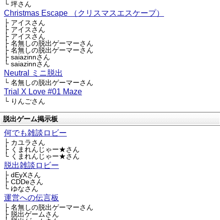
└ 坪さん
Christmas Escape （クリスマスエスケープ）
├ アイスさん
├ アイスさん
├ アイスさん
├ 名無しの脱出ゲーマーさん
├ 名無しの脱出ゲーマーさん
├ saiazinnさん
└ saiazinnさん
Neutral ミニ脱出
└ 名無しの脱出ゲーマーさん
Trial X Love #01 Maze
└ りんごさん
脱出ゲーム掲示板
何でも雑談ロビー
├ カユラさん
├ くまれんじゃー★さん
└ くまれんじゃー★さん
脱出雑談ロビー
├ dEyXさん
├ CDDeさん
└ ゆなさん
運営への伝言板
├ 名無しの脱出ゲーマーさん
├ 脱出ゲームさん