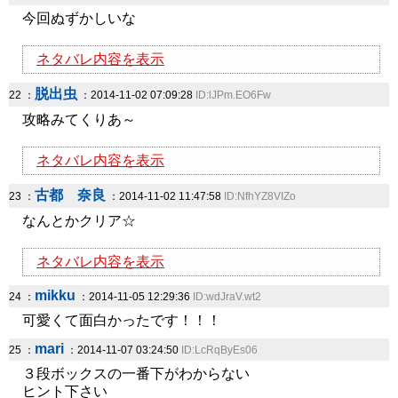
今回ぬずかしいな
ネタバレ内容を表示
脱出虫
22 ：
：2014-11-02 07:09:28
ID:lJPm.EO6Fw
攻略みてくりあ～
ネタバレ内容を表示
古都 奈良
23 ：
：2014-11-02 11:47:58
ID:NfhYZ8VIZo
なんとかクリア☆
ネタバレ内容を表示
mikku
24 ：
：2014-11-05 12:29:36
ID:wdJraV.wt2
可愛くて面白かったです！！！
mari
25 ：
：2014-11-07 03:24:50
ID:LcRqByEs06
３段ボックスの一番下がわからない
ヒント下さい