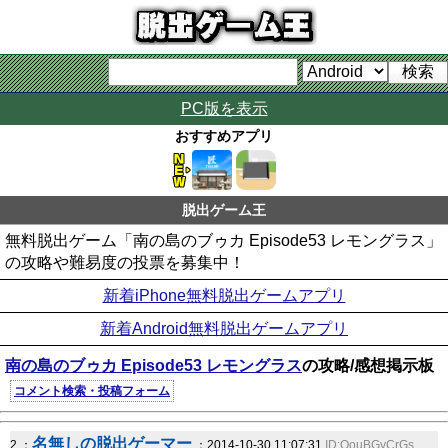
PC版を表示
おすすめアプリ
脱出ゲーム王
無料脱出ゲーム「南の島のブゥカ Episode53 レモングラス」
の攻略や難易度の投票を募集中！
新着iPhone無料脱出ゲームアプリ
新着Android無料脱出ゲームアプリ
南の島のブゥカ Episode53 レモングラス
の攻略/感想掲示板
コメント検索・投稿フォーム
名無しの脱出ゲーマー
2 ：
：2014-10-30 11:07:31
ID:QouBGyCrGs