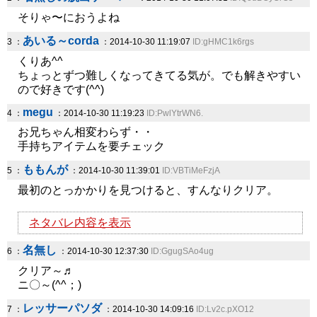
そりゃ〜におうよね
あいる～corda
3 ：
：2014-10-30 11:19:07
ID:gHMC1k6rgs
くりあ^^
ちょっとずつ難しくなってきてる気が。でも解きやすい
ので好きです(^^)
megu
4 ：
：2014-10-30 11:19:23
ID:PwlYtrWN6.
お兄ちゃん相変わらず・・
手持ちアイテムを要チェック
ももんが
5 ：
：2014-10-30 11:39:01
ID:VBTiMeFzjA
最初のとっかかりを見つけると、すんなりクリア。
ネタバレ内容を表示
名無し
6 ：
：2014-10-30 12:37:30
ID:GgugSAo4ug
クリア～♬
ニ〇～(^^；)
レッサーパソダ
7 ：
：2014-10-30 14:09:16
ID:Lv2c.pXO12