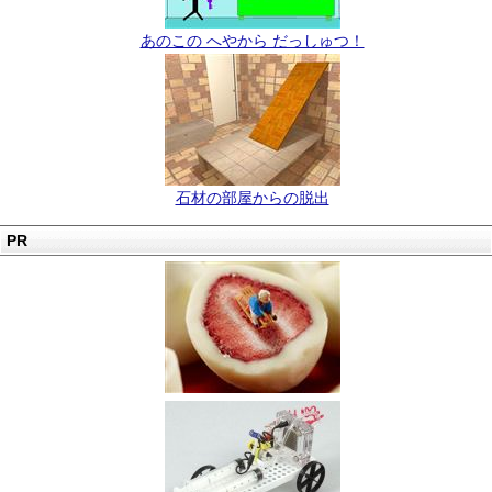
あのこの へやから だっしゅつ！
石材の部屋からの脱出
PR