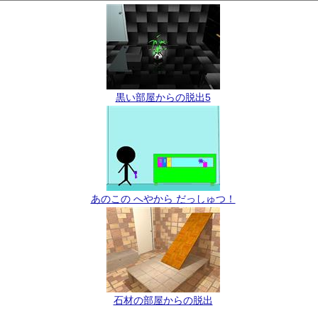
黒い部屋からの脱出5
あのこの へやから だっしゅつ！
石材の部屋からの脱出