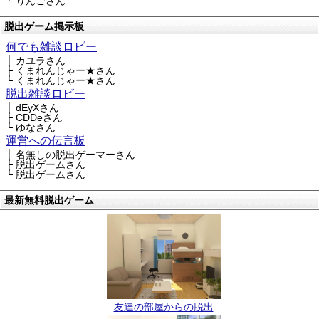
└ りんごさん
脱出ゲーム掲示板
何でも雑談ロビー
├ カユラさん
├ くまれんじゃー★さん
└ くまれんじゃー★さん
脱出雑談ロビー
├ dEyXさん
├ CDDeさん
└ ゆなさん
運営への伝言板
├ 名無しの脱出ゲーマーさん
├ 脱出ゲームさん
└ 脱出ゲームさん
最新無料脱出ゲーム
友達の部屋からの脱出