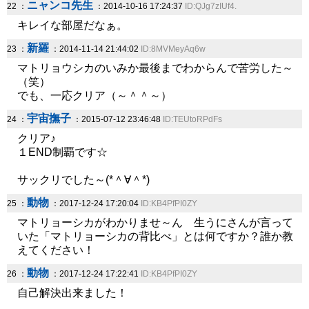
ニャンコ先生
22 ：
：2014-10-16 17:24:37
ID:QJg7zIUf4.
キレイな部屋だなぁ。
新羅
23 ：
：2014-11-14 21:44:02
ID:8MVMeyAq6w
マトリョウシカのいみか最後までわからんで苦労した～
（笑）
でも、一応クリア（～＾＾～）
宇宙撫子
24 ：
：2015-07-12 23:46:48
ID:TEUtoRPdFs
クリア♪
１END制覇です☆
サックリでした～(*＾∀＾*)
動物
25 ：
：2017-12-24 17:20:04
ID:KB4PfPI0ZY
マトリョーシカがわかりませ～ん 生うにさんが言って
いた「マトリョーシカの背比べ」とは何ですか？誰か教
えてください！
動物
26 ：
：2017-12-24 17:22:41
ID:KB4PfPI0ZY
自己解決出来ました！