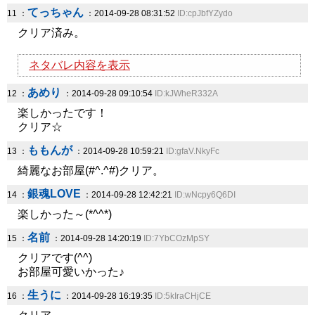
てっちゃん
11 ：
：2014-09-28 08:31:52
ID:cpJbfYZydo
クリア済み。
ネタバレ内容を表示
あめり
12 ：
：2014-09-28 09:10:54
ID:kJWheR332A
楽しかったです！
クリア☆
ももんが
13 ：
：2014-09-28 10:59:21
ID:gfaV.NkyFc
綺麗なお部屋(#^.^#)クリア。
銀魂LOVE
14 ：
：2014-09-28 12:42:21
ID:wNcpy6Q6DI
楽しかった～(*^^*)
名前
15 ：
：2014-09-28 14:20:19
ID:7YbCOzMpSY
クリアです(^^)
お部屋可愛いかった♪
生うに
16 ：
：2014-09-28 16:19:35
ID:5kIraCHjCE