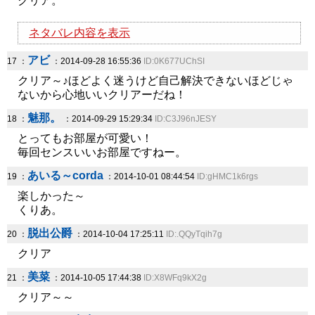
クリア。
ネタバレ内容を表示
アビ
17 ：
：2014-09-28 16:55:36
ID:0K677UChSI
クリア～♪ほどよく迷うけど自己解決できないほどじゃ
ないから心地いいクリアーだね！
魅那。
18 ：
：2014-09-29 15:29:34
ID:C3J96nJESY
とってもお部屋が可愛い！
毎回センスいいお部屋ですねー。
あいる～corda
19 ：
：2014-10-01 08:44:54
ID:gHMC1k6rgs
楽しかった～
くりあ。
脱出公爵
20 ：
：2014-10-04 17:25:11
ID:.QQyTqih7g
クリア
美菜
21 ：
：2014-10-05 17:44:38
ID:X8WFq9kX2g
クリア～～