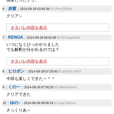
簡単だったナリ。
赤紫
6 ：
：2014-09-28 03:40:38
ID:lJPm.EO6Fw
クリア～
ネタバレ内容を表示
RENGA
7 ：
：2014-09-28 06:02:06
ID:FDSXgaU9sE
いつになくひっかかりました
でも解釈が分かれるのでは？
ネタバレ内容を表示
ヒロポン
8 ：
：2014-09-28 07:35:00
ID:a8428LmB5Y
今回も楽しくできた～＾＾
くの一
9 ：
：2014-09-28 07:56:20
ID:QIBedkWdAA
クリアできた
ゆの♪
10 ：
：2014-09-28 08:08:18
ID:GsgC8w5mz.
さっくりあ～