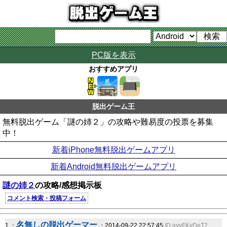
PC版を表示
おすすめアプリ
脱出ゲーム王
無料脱出ゲーム「謎の姉２」の攻略や難易度の投票を募集
中！
新着iPhone無料脱出ゲームアプリ
新着Android無料脱出ゲームアプリ
謎の姉２
の攻略/感想掲示板
コメント検索・投稿フォーム
名無しの脱出ゲーマー
1 ：
：2014-09-22 22:57:45
ID:ayyFKyDeT2