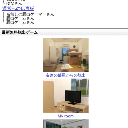
└ ゆなさん
運営への伝言板
├ 名無しの脱出ゲーマーさん
├ 脱出ゲームさん
└ 脱出ゲームさん
最新無料脱出ゲーム
友達の部屋からの脱出
My room