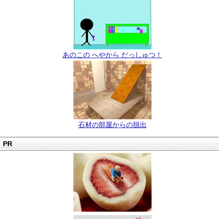
あのこの へやから だっしゅつ！
石材の部屋からの脱出
PR