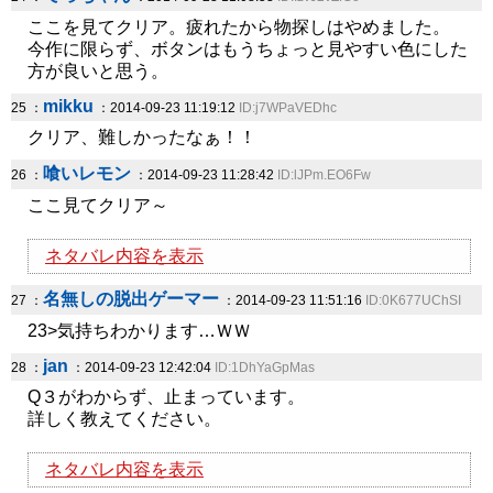
ここを見てクリア。疲れたから物探しはやめました。
今作に限らず、ボタンはもうちょっと見やすい色にした
方が良いと思う。
mikku
25 ：
：2014-09-23 11:19:12
ID:j7WPaVEDhc
クリア、難しかったなぁ！！
喰いレモン
26 ：
：2014-09-23 11:28:42
ID:lJPm.EO6Fw
ここ見てクリア～
ネタバレ内容を表示
名無しの脱出ゲーマー
27 ：
：2014-09-23 11:51:16
ID:0K677UChSI
23>気持ちわかります…ＷＷ
jan
28 ：
：2014-09-23 12:42:04
ID:1DhYaGpMas
Q３がわからず、止まっています。
詳しく教えてください。
ネタバレ内容を表示