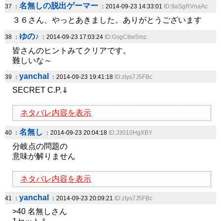
名無しの脱出ゲーマー
37 ：
：2014-09-23 14:33:01
ID:9aSgRVnaAc
３６さん、やっとあきました。ありがとうございます
ゆの♪
38 ：
：2014-09-23 17:03:24
ID:GsgC8w5mz.
皆さんのヒントみてクリアです。
難しいな～
yanchal
39 ：
：2014-09-23 19:41:18
ID:zIys7J5FBc
SECRET C.P.⇓
ネタバレ内容を表示
名無し
40 ：
：2014-09-23 20:04:18
ID:J3010HgXBY
分岐点の問題の
意味が解りません
ネタバレ内容を表示
yanchal
41 ：
：2014-09-23 20:09:21
ID:zIys7J5FBc
>40 名無しさん