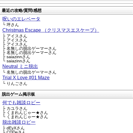
最近の攻略/質問/感想
呪いのエレベータ
└ 坪さん
Christmas Escape （クリスマスエスケープ）
├ アイスさん
├ アイスさん
├ アイスさん
├ 名無しの脱出ゲーマーさん
├ 名無しの脱出ゲーマーさん
├ saiazinnさん
└ saiazinnさん
Neutral ミニ脱出
└ 名無しの脱出ゲーマーさん
Trial X Love #01 Maze
└ りんごさん
脱出ゲーム掲示板
何でも雑談ロビー
├ カユラさん
├ くまれんじゃー★さん
└ くまれんじゃー★さん
脱出雑談ロビー
├ dEyXさん
├ CDDeさん