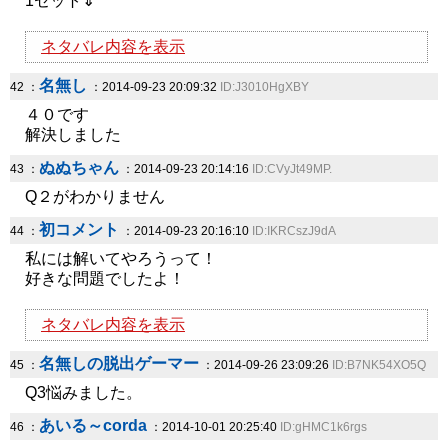
1セット⇓
ネタバレ内容を表示
名無し
42 ：
：2014-09-23 20:09:32
ID:J3010HgXBY
４０です
解決しました
ぬぬちゃん
43 ：
：2014-09-23 20:14:16
ID:CVyJt49MP.
Q２がわかりません
初コメント
44 ：
：2014-09-23 20:16:10
ID:IKRCszJ9dA
私には解いてやろうって！
好きな問題でしたよ！
ネタバレ内容を表示
名無しの脱出ゲーマー
45 ：
：2014-09-26 23:09:26
ID:B7NK54XO5Q
Q3悩みました。
あいる～corda
46 ：
：2014-10-01 20:25:40
ID:gHMC1k6rgs