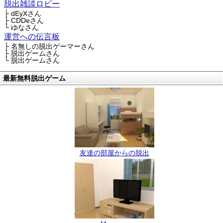
脱出雑談ロビー
├ dEyXさん
├ CDDeさん
└ ゆなさん
運営への伝言板
├ 名無しの脱出ゲーマーさん
├ 脱出ゲームさん
└ 脱出ゲームさん
最新無料脱出ゲーム
友達の部屋からの脱出