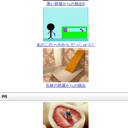
黒い部屋からの脱出5
あのこの へやから だっしゅつ！
石材の部屋からの脱出
PR