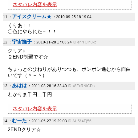
ネタバレ内容を表示
アイスクリーム★
11 ：
：2010-09-25 18:19:04
くりあ！！
〇色にやられた～！！
宇宙撫子
12 ：
：2010-11-28 17:03:24
ID:eh/TClnukc
クリア♪
２END制覇です☆
ちょっとのひねりがありつつも、ポンポン進むから面白
いです（＾－＾）
あはは
13 ：
：2011-03-28 16:33:40
ID:x8ExRNiCDs
わかりま千円二千円
ネタバレ内容を表示
むーた
14 ：
：2011-05-27 19:29:03
ID:AU5/i4Ej56
2ENDクリア☆