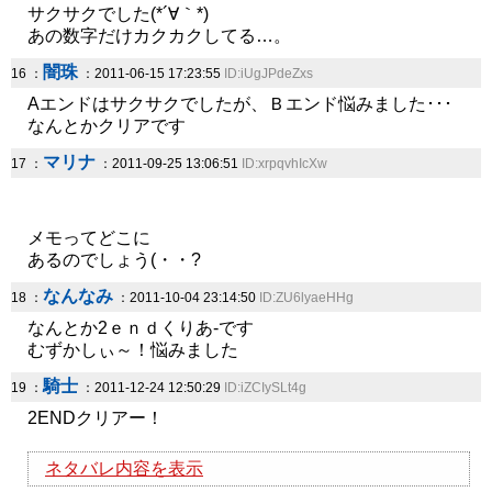
サクサクでした(*´∀｀*)
あの数字だけカクカクしてる…。
闇珠
16 ：
：2011-06-15 17:23:55
ID:iUgJPdeZxs
Aエンドはサクサクでしたが、Ｂエンド悩みました･･･
なんとかクリアです
マリナ
17 ：
：2011-09-25 13:06:51
ID:xrpqvhIcXw
メモってどこに
あるのでしょう(・・?
なんなみ
18 ：
：2011-10-04 23:14:50
ID:ZU6lyaeHHg
なんとか2ｅｎｄくりあ-です
むずかしぃ～！悩みました
騎士
19 ：
：2011-12-24 12:50:29
ID:iZCIySLt4g
2ENDクリアー！
ネタバレ内容を表示