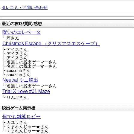
タレコミ・お問い合わせ
最近の攻略/質問/感想
呪いのエレベータ
└ 坪さん
Christmas Escape （クリスマスエスケープ）
├ アイスさん
├ アイスさん
├ アイスさん
├ 名無しの脱出ゲーマーさん
├ 名無しの脱出ゲーマーさん
├ saiazinnさん
└ saiazinnさん
Neutral ミニ脱出
└ 名無しの脱出ゲーマーさん
Trial X Love #01 Maze
└ りんごさん
脱出ゲーム掲示板
何でも雑談ロビー
├ カユラさん
├ くまれんじゃー★さん
└ くまれんじゃー★さん