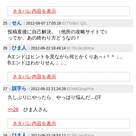
ネタバレ内容を表示
せん
25 ：
：2012-09-07 17:05:18
ID:TTaBa7.QZc
投稿直後に自己解決。（他所の攻略サイトで）
ってか、あの終わり方どうなの！
ひま人
26 ：
：2012-09-22 18:49:14
ID:TRcJeUBXcw
Aエンドはヒントを見ながら何とかくりあ～♪＾＾；。
Bエンドはわかりせん；；。
ネタバレ内容を表示
誤字ら
27 ：
：2012-09-22 21:24:29
ID:NkEQrqgPFw
久しぶりにやったら、やっぱり悩んだ…(汗
>>26
ひま人さん
ネタバレ内容を表示
ひま人
28 ：
：2012-09-23 18:54:12
ID:TRcJeUBXcw