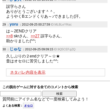
誤字らさん
ありがとうございます＾＾。
ようやくBエンドくりあ～♪できました(汗。
yoru
29 ：
：2012-09-25 00:27:59
ID:MLBLeYf4ac
は～2ENDクリア
>>8
skrさん、
>>27
誤字らさん、
助かりました(^^;
じゅな
30 ：
：2012-09-25 09:09:15
ID:9Q5CEF.gZQ
久しぶりの２endクリア～☆★
昔はオセロに苦労しました^^;
ネタバレ内容を表示
この脱出ゲームに対する全てのコメントから検索
質問前にアイテム名などで一度検索してみよう！
よくある検索：
オセロ