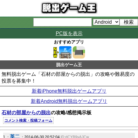
PC版を表示
おすすめアプリ
脱出ゲーム王
無料脱出ゲーム「石材の部屋からの脱出」の攻略や難易度の
投票を募集中！
新着iPhone無料脱出ゲームアプリ
新着Android無料脱出ゲームアプリ
石材の部屋からの脱出
の攻略/感想掲示板
コメント検索・投稿フォーム
英二
1 ：
：2014-06-30 20:52:04
ID:dCYB9yAJCw