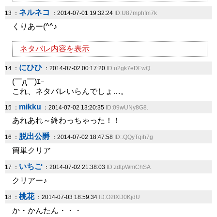
ネルネコ
13 ：
：2014-07-01 19:32:24
ID:U87mphfm7k
くりあー(^^♪
ネタバレ内容を表示
にひひ
14 ：
：2014-07-02 00:17:20
ID:u2gk7eDFwQ
(￣д￣)ｴｰ
これ、ネタバレいらんでしょ…。
mikku
15 ：
：2014-07-02 13:20:35
ID:09wUNy8G8.
あれあれ～終わっちゃった！！
脱出公爵
16 ：
：2014-07-02 18:47:58
ID:.QQyTqih7g
簡単クリア
いちご
17 ：
：2014-07-02 21:38:03
ID:zdtpWmChSA
クリアー♪
桃花
18 ：
：2014-07-03 18:59:34
ID:O2tXD0KjdU
か・かんたん・・・