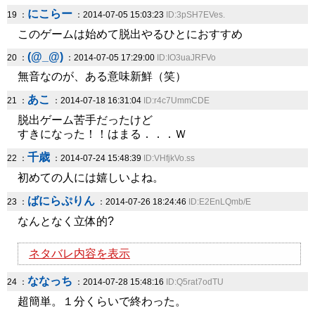
にこらー
19 ：
：2014-07-05 15:03:23
ID:3pSH7EVes.
このゲームは始めて脱出やるひとにおすすめ
(@_@)
20 ：
：2014-07-05 17:29:00
ID:IO3uaJRFVo
無音なのが、ある意味新鮮（笑）
あこ
21 ：
：2014-07-18 16:31:04
ID:r4c7UmmCDE
脱出ゲーム苦手だったけど
すきになった！！はまる．．．Ｗ
千歳
22 ：
：2014-07-24 15:48:39
ID:VHfjkVo.ss
初めての人には嬉しいよね。
ばにらぷりん
23 ：
：2014-07-26 18:24:46
ID:E2EnLQmb/E
なんとなく立体的?
ネタバレ内容を表示
ななっち
24 ：
：2014-07-28 15:48:16
ID:Q5rat7odTU
超簡単。１分くらいで終わった。