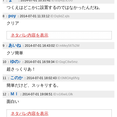
7 ：
：2014-07-01 10:35:42
ID:Edj4qLILUU
つくえはどこかに設置するのではなかったんだね。
poy
8 ：
：2014-07-01 11:33:12
ID:Dq9dZ.xjIs
クリア
ネタバレ内容を表示
あいね
9 ：
：2014-07-01 16:43:02
ID:mMey56Ts2M
クソ簡単
ゆの♪
10 ：
：2014-07-01 16:59:34
ID:GsgC8w5mz.
超さっくりあ！
このか
11 ：
：2014-07-01 18:02:43
ID:0MlOAg6fVg
簡単だけど、スッキリする。
ＭＩ
12 ：
：2014-07-01 19:08:51
ID:v1l6wiLGfk
面白い
ネタバレ内容を表示