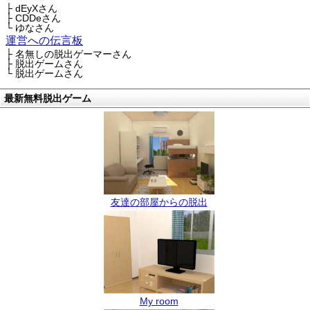
├ dEyXさん
├ CDDeさん
└ ゆなさん
運営への伝言板
├ 名無しの脱出ゲーマーさん
├ 脱出ゲームさん
└ 脱出ゲームさん
最新無料脱出ゲーム
友達の部屋からの脱出
My room