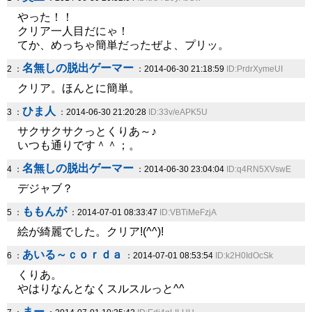
やった！！
クリア一人目だにゃ！
てか、めっちゃ簡単だったぜよ、プリッ。
名無しの脱出ゲーマー
2 ：
：2014-06-30 21:18:59
ID:PrdrXymeUI
クリア。ほんとに簡単。
ひま人
3 ：
：2014-06-30 21:20:28
ID:33v/eAPK5U
サクサクサクっとくりあ～♪
いつも通りです＾＾；。
名無しの脱出ゲーマー
4 ：
：2014-06-30 23:04:04
ID:q4RN5XVswE
デジャブ？
ももんが
5 ：
：2014-07-01 08:33:47
ID:VBTiMeFzjA
絵が綺麗でした。クリア!(^^)!
あいる～ｃｏｒｄａ
6 ：
：2014-07-01 08:53:54
ID:k2H0IdOcSk
くりあ。
やはりなんとなくスルスルっと^^
まー