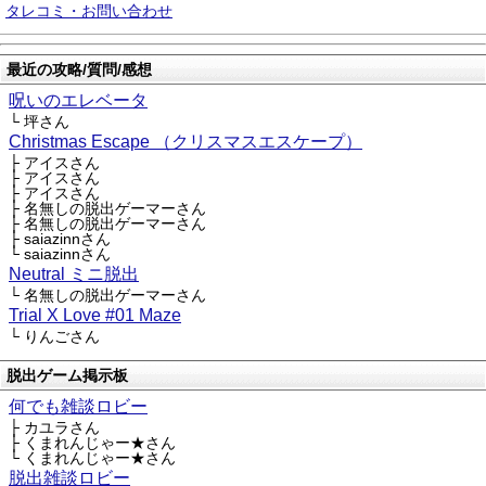
タレコミ・お問い合わせ
最近の攻略/質問/感想
呪いのエレベータ
└ 坪さん
Christmas Escape （クリスマスエスケープ）
├ アイスさん
├ アイスさん
├ アイスさん
├ 名無しの脱出ゲーマーさん
├ 名無しの脱出ゲーマーさん
├ saiazinnさん
└ saiazinnさん
Neutral ミニ脱出
└ 名無しの脱出ゲーマーさん
Trial X Love #01 Maze
└ りんごさん
脱出ゲーム掲示板
何でも雑談ロビー
├ カユラさん
├ くまれんじゃー★さん
└ くまれんじゃー★さん
脱出雑談ロビー