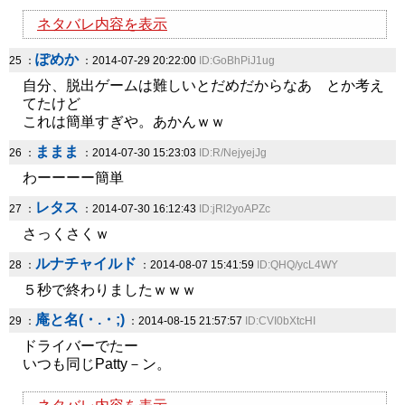
ネタバレ内容を表示
ぽめか
25 ：
：2014-07-29 20:22:00
ID:GoBhPiJ1ug
自分、脱出ゲームは難しいとだめだからなあ とか考え
てたけど
これは簡単すぎや。あかんｗｗ
ままま
26 ：
：2014-07-30 15:23:03
ID:R/NejyejJg
わーーーー簡単
レタス
27 ：
：2014-07-30 16:12:43
ID:jRl2yoAPZc
さっくさくｗ
ルナチャイルド
28 ：
：2014-08-07 15:41:59
ID:QHQ/ycL4WY
５秒で終わりましたｗｗｗ
庵と名(・.・;)
29 ：
：2014-08-15 21:57:57
ID:CVI0bXtcHI
ドライバーでたー
いつも同じPatty－ン。