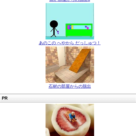
あのこの へやから だっしゅつ！
石材の部屋からの脱出
PR