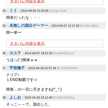
ネタバレ内容を表示
ミミ
34 ：
：2014-09-05 15:25:05
ID:QJg7zIUf4.
簡単だったな・・・
名無しの脱出ゲーマー
35 ：
：2014-09-07 13:17:29
ID:AzfCu3thiU
簡ー単ー
ネタバレ内容を表示
カユラ
36 ：
：2014-09-07 19:51:05
ID:qwRdZdaLs2
うほっ(';')簡単ｗｗ
宇宙撫子
37 ：
：2015-04-26 22:57:34
ID:TEUtoRPdFs
クリア♪
１END制覇です☆
簡単…の一言に尽きますね(^_^;)
よしお
38 ：
：2015-04-26 23:13:49
ID:7kkU2hM9Cg
そっこ～～で。脱出した。