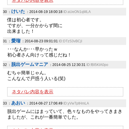
ネタバレ内容を表示
けいた
30 ：
：2014-08-19 18:00:18
ID:aUeON1qMLA
僕は初心者です。
ですが、一分かからず間に
出来ました！
愛瑠
31 ：
：2014-08-23 09:01:01
ID:DTzS3vBCjI
･･･なんか･･･早かったｗ
初心者さん向けって感じだね！
脱出ゲームマニア
32 ：
：2014-08-25 12:30:31
ID:fBI5KIA0po
むちゃ簡単じゃん。
こんなんで戸惑う人いる(笑)
ネタバレ内容を表示
あおい
33 ：
：2014-08-27 17:06:49
ID:yVwTptHmLA
脱出ゲームにはまっていて、色々なものをやってきまき
ましたが、これが一番簡単でした。