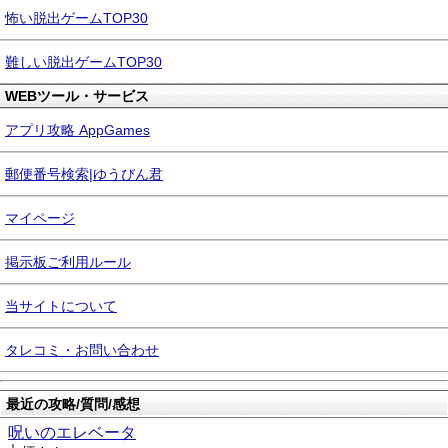
怖い脱出ゲームTOP30
難しい脱出ゲームTOP30
WEBツール・サービス
アプリ攻略 AppGames
郵便番号検索|ゆうびん君
マイページ
掲示板ご利用ルール
当サイトについて
タレコミ・お問い合わせ
最近の攻略/質問/感想
呪いのエレベータ