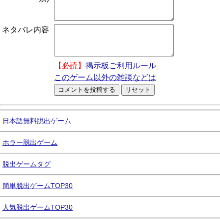
ネタバレ内容
【必読】
掲示板ご利用ルール
このゲーム以外の雑談などは
日本語無料脱出ゲーム
ホラー脱出ゲーム
脱出ゲームタグ
簡単脱出ゲームTOP30
人気脱出ゲームTOP30