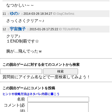
なつかしい～～
ゆの♪
11 ：
：2014-03-26 18:34:27
ID:GsgC8w5mz.
さっくさくクリア～♪
宇宙撫子
12 ：
：2015-01-26 17:25:22
ID:TEUtoRPdFs
クリア♪
１END制覇です☆
腕が…飛んでったｗ
この脱出ゲームに対する全てのコメントから検索
質問前にアイテム名などで一度検索してみよう！
この脱出ゲームにコメントを投稿
ヒントや攻略方法はネタバレ内容に書こう
名前
コメント(必
須)