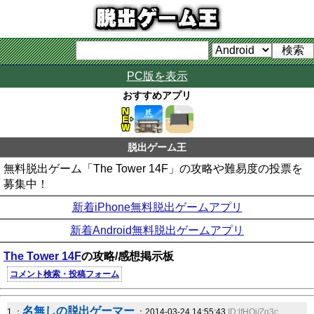
PC版を表示
おすすめアプリ
脱出ゲーム王
無料脱出ゲーム「The Tower 14F」の攻略や難易度の投票を
募集中！
新着iPhone無料脱出ゲームアプリ
新着Android無料脱出ゲームアプリ
The Tower 14F
の攻略/感想掲示板
コメント検索・投稿フォーム
名無しの脱出ゲーマー
1 ：
：2014-03-24 14:55:43
ID:lfHQi/Zg3c