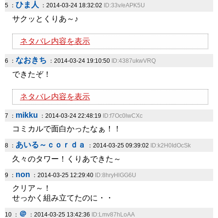
ひま人
5 ：
：2014-03-24 18:32:02
ID:33v/eAPK5U
サクッとくりあ～♪
ネタバレ内容を表示
なおきち
6 ：
：2014-03-24 19:10:50
ID:4387ukwVRQ
できたぞ！
ネタバレ内容を表示
mikku
7 ：
：2014-03-24 22:48:19
ID:f7Oc0lwCXc
コミカルで面白かったなぁ！！
あいる～ｃｏｒｄａ
8 ：
：2014-03-25 09:39:02
ID:k2H0IdOcSk
久々のタワー！くりあできた～
non
9 ：
：2014-03-25 12:29:40
ID:8hryHlGG6U
クリア～！
せっかく組み立てたのに・・
＠
10 ：
：2014-03-25 13:42:36
ID:Lmv87hLoAA