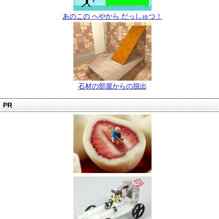
あのこの へやから だっしゅつ！
石材の部屋からの脱出
PR