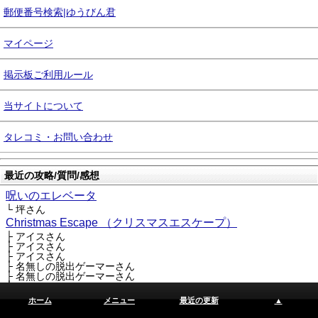
郵便番号検索|ゆうびん君
マイページ
掲示板ご利用ルール
当サイトについて
タレコミ・お問い合わせ
最近の攻略/質問/感想
呪いのエレベータ
└ 坪さん
Christmas Escape （クリスマスエスケープ）
├ アイスさん
├ アイスさん
├ アイスさん
├ 名無しの脱出ゲーマーさん
├ 名無しの脱出ゲーマーさん
├ saiazinnさん
└ saiazinnさん
ホーム
メニュー
最近の更新
▲
Neutral ミニ脱出