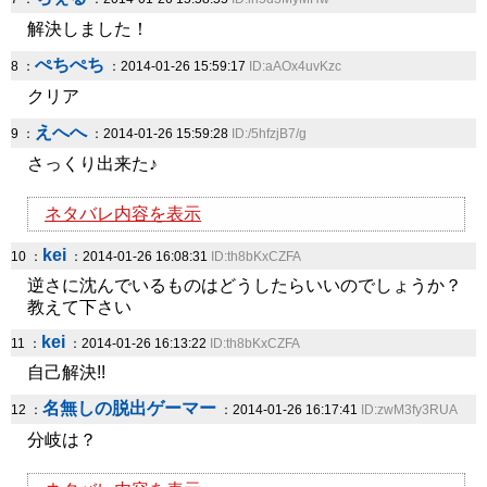
解決しました！
ぺちぺち
8 ：
：2014-01-26 15:59:17
ID:aAOx4uvKzc
クリア
えへへ
9 ：
：2014-01-26 15:59:28
ID:/5hfzjB7/g
さっくり出来た♪
ネタバレ内容を表示
kei
10 ：
：2014-01-26 16:08:31
ID:th8bKxCZFA
逆さに沈んでいるものはどうしたらいいのでしょうか？
教えて下さい
kei
11 ：
：2014-01-26 16:13:22
ID:th8bKxCZFA
自己解決!!
名無しの脱出ゲーマー
12 ：
：2014-01-26 16:17:41
ID:zwM3fy3RUA
分岐は？