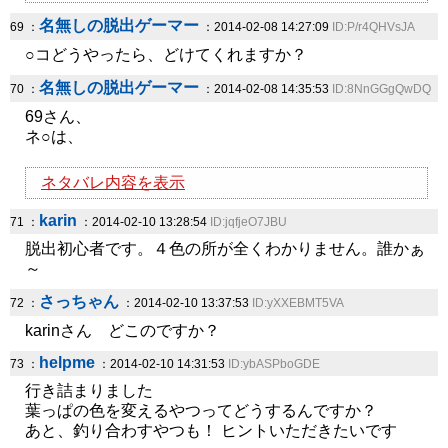
名無しの脱出ゲーマー
69 ：
：2014-02-08 14:27:09
ID:P/r4QHVsJA
○コどうやったら、どけてくれますか？
名無しの脱出ゲーマー
70 ：
：2014-02-08 14:35:53
ID:8NnGGgQwDQ
69さん、
ネ○は、
ネタバレ内容を表示
karin
71 ：
：2014-02-10 13:28:54
ID:jqfjeO7JBU
脱出初心者です。４色の所が全くわかりません。誰かぁ
～
さっちゃん
72 ：
：2014-02-10 13:37:53
ID:yXXEBMT5VA
karinさん どこのですか？
helpme
73 ：
：2014-02-10 14:31:53
ID:ybASPboGDE
行き詰まりました
葉っぱの色を変えるやつってどうするんですか？
あと、釣り合わすやつも！ ヒントいただきたいです