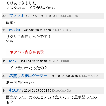
くりあできました。
マスク納得 イヌがみだから
ファラミ
30 ：
：2014-01-26 21:15:13
ID:1GKECnaEV6
簡単♪
mikku
31 ：
：2014-01-26 21:27:46
ID:MtE1SofBqY
サクサク面白かったです！！
でも
ネタバレ内容を表示
M.S.
32 ：
：2014-01-26 22:57:53
ID:wLs2L.DBHE
コイツ金〇一だったの？
名無しの脱出ゲーマー
33 ：
：2014-01-27 00:06:35
ID:DKzSQ.ZqQI
あー面白かった～！！
むんむ
34 ：
：2014-01-27 00:21:59
ID:potXgxH0bc
面白かった。にゃんこデカイ魚くわえて屋根登ったの
ぉ？