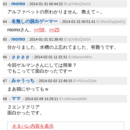
momo
63 ：
：2014-01-31 00:44:22
ID:qOVBoQSe5A
アルファベットの所わかりません、教えて～。
名無しの脱出ゲーマー
64 ：
：2014-01-31 00:51:41
ID:8NnGGgQwDQ
momoさん、
>>59
、
>>25
momo
65 ：
：2014-01-31 01:38:45
ID:qOVBoQSe5A
分かりました、水槽の上忘れてました、有難うです。
ｐｐｐｐ
66 ：
：2014-02-01 11:32:31
ID:lMasseWtAs
今回ゲルマンさんにしては簡単？
でもこってて面白かったですー
みゃうっち
67 ：
：2014-02-02 12:49:15
ID:rN/2cnSZwk
まあ猫にやってもｗ
ママ
68 ：
：2014-02-06 14:29:11
ID:mMoawoj0MM
２エンドクリア
面白かったです。
ネタバレ内容を表示