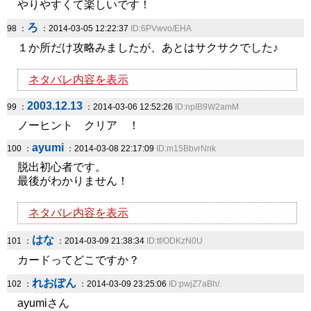
やりやすくて楽しいです！
ろ
98 ：
：2014-03-05 12:22:37
ID:6PVwvo/EHA
１か所だけ攻略みましたが、あとはサクサクでした♪
ネタバレ内容を表示
2003.12.13
99 ：
：2014-03-06 12:52:26
ID:npIB9W2amM
ノーヒント クリア ！
ayumi
100 ：
：2014-03-08 22:17:09
ID:m15BbvrNnk
脱出初心者です。
最後がわかりません！
ネタバレ内容を表示
はな
101 ：
：2014-03-09 21:38:34
ID:tf/ODKzN0U
カードってどこですか？
れおぽん
102 ：
：2014-03-09 23:25:06
ID:pwjZ7aBh/.
ayumiさん