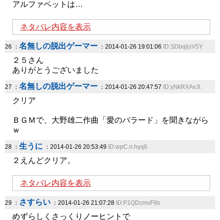
アルファベットは…
ネタバレ内容を表示
名無しの脱出ゲーマー
26 ：
：2014-01-26 19:01:06
ID:SDbqljsV5Y
２５さん
ありがとうございました
名無しの脱出ゲーマー
27 ：
：2014-01-26 20:47:57
ID:yNkRXAvJl.
クリア
ＢＧＭで、大野雄二作曲「愛のバラード」を聞きながら
ｗ
生うに
28 ：
：2014-01-26 20:53:49
ID:wpC.n.hyq6
２えんどクリア。
ネタバレ内容を表示
さすらい
29 ：
：2014-01-26 21:07:28
ID:P1QDcmxF9s
めずらしくさっくりノーヒントで