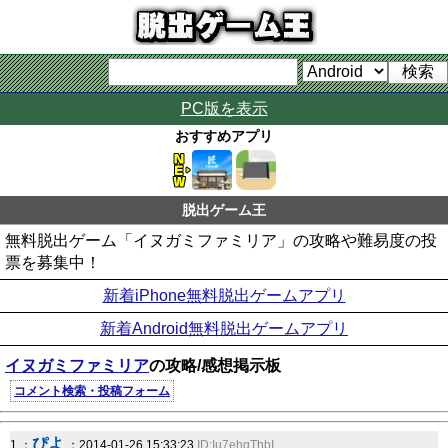
PC版を表示
おすすめアプリ
脱出ゲーム王
無料脱出ゲーム「イヌガミファミリア」の攻略や難易度の投
票を募集中！
新着iPhone無料脱出ゲームアプリ
新着Android無料脱出ゲームアプリ
イヌガミファミリア
の攻略/感想掲示板
コメント検索・投稿フォーム
ぴよ
1 ：
：2014-01-26 15:33:23
ID:Iu7ehqThbI