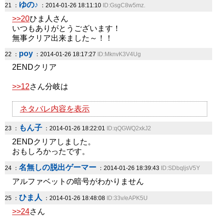
ゆの♪
21 ：
：2014-01-26 18:11:10
ID:GsgC8w5mz.
>>20
ひま人さん
いつもありがとうございます！
無事クリア出来ました～！！
poy
22 ：
：2014-01-26 18:17:27
ID:MknvK3V4Ug
2ENDクリア
>>12
さん分岐は
ネタバレ内容を表示
もん子
23 ：
：2014-01-26 18:22:01
ID:qQGWQ2xkJ2
2ENDクリアしました。
おもしろかったです。
名無しの脱出ゲーマー
24 ：
：2014-01-26 18:39:43
ID:SDbqljsV5Y
アルファベットの暗号がわかりません
ひま人
25 ：
：2014-01-26 18:48:08
ID:33v/eAPK5U
>>24
さん