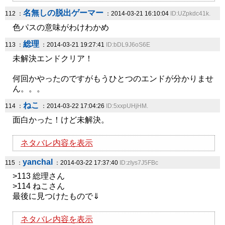
名無しの脱出ゲーマー
112 ：
：2014-03-21 16:10:04
ID:UZpkdc41k.
色パスの意味がわけわかめ
総理
113 ：
：2014-03-21 19:27:41
ID:bDL9J6oS6E
未解決エンドクリア！
何回かやったのですがもうひとつのエンドが分かりませ
ん。。。
ねこ
114 ：
：2014-03-22 17:04:26
ID:5xxpUHjHM.
面白かった！けど未解決。
ネタバレ内容を表示
yanchal
115 ：
：2014-03-22 17:37:40
ID:zIys7J5FBc
>113 総理さん
>114 ねこさん
最後に見つけたもので⇓
ネタバレ内容を表示