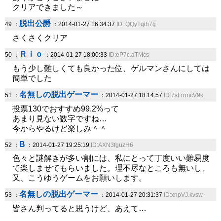
クリアできました～
脱出公爵
49 ：
：2014-01-27 16:34:37
ID:.QQyTqih7g
さくさくクリア
Ｒｉｏ
50 ：
：2014-01-27 18:00:33
ID:eP7c.aTMcs
もう少し難しくても良かった位、ゲルマンさんにしては
簡単でした
名無しの脱出ゲーマー
51 ：
：2014-01-27 18:14:57
ID:7sFrrmcV9k
投票130でおすすめ99.2%って
あまり見ない数字ですね…
今からやるけど楽しみ＾＾
B
52 ：
：2014-01-27 19:25:19
ID:AXN3fguzH6
色々と謎解きが多い割には、私にとって丁度いい難易度
で楽しませてもらいました。理不尽なところも無いし、
又、こうゆうゲームをお願いします。
名無しの脱出ゲーマー
53 ：
：2014-01-27 20:31:37
ID:xnpVJ.kvsw
皆さん判ってると思うけど、あえて…