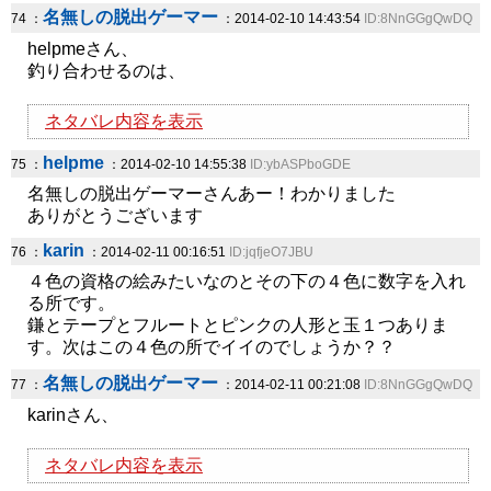
名無しの脱出ゲーマー
74 ：
：2014-02-10 14:43:54
ID:8NnGGgQwDQ
helpmeさん、
釣り合わせるのは、
ネタバレ内容を表示
helpme
75 ：
：2014-02-10 14:55:38
ID:ybASPboGDE
名無しの脱出ゲーマーさんあー！わかりました
ありがとうございます
karin
76 ：
：2014-02-11 00:16:51
ID:jqfjeO7JBU
４色の資格の絵みたいなのとその下の４色に数字を入れ
る所です。
鎌とテープとフルートとピンクの人形と玉１つありま
す。次はこの４色の所でイイのでしょうか？？
名無しの脱出ゲーマー
77 ：
：2014-02-11 00:21:08
ID:8NnGGgQwDQ
karinさん、
ネタバレ内容を表示