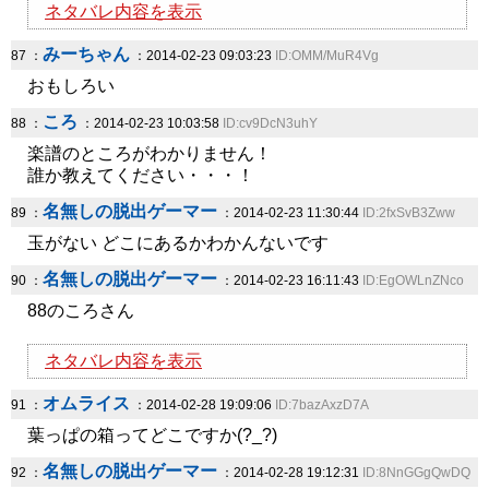
ネタバレ内容を表示
みーちゃん
87 ：
：2014-02-23 09:03:23
ID:OMM/MuR4Vg
おもしろい
ころ
88 ：
：2014-02-23 10:03:58
ID:cv9DcN3uhY
楽譜のところがわかりません！
誰か教えてください・・・！
名無しの脱出ゲーマー
89 ：
：2014-02-23 11:30:44
ID:2fxSvB3Zww
玉がない どこにあるかわかんないです
名無しの脱出ゲーマー
90 ：
：2014-02-23 16:11:43
ID:EgOWLnZNco
88のころさん
ネタバレ内容を表示
オムライス
91 ：
：2014-02-28 19:09:06
ID:7bazAxzD7A
葉っぱの箱ってどこですか(?_?)
名無しの脱出ゲーマー
92 ：
：2014-02-28 19:12:31
ID:8NnGGgQwDQ