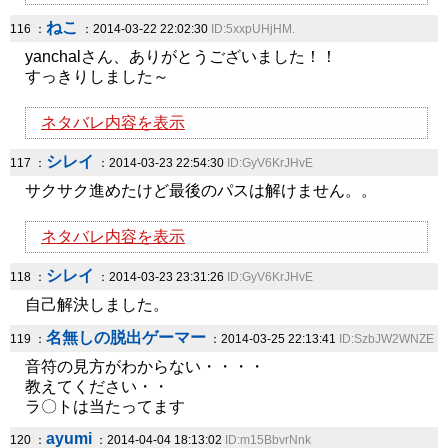
ねこ
116 ：
：2014-03-22 22:02:30
ID:5xxpUHjHM.
yanchalさん、ありがとうございました！！
すっきりしました～
ネタバレ内容を表示
シレイ
117 ：
：2014-03-23 22:54:30
ID:GyV6KrJHvE
サクサク進めたけど最後のパスは解けません。。
ネタバレ内容を表示
シレイ
118 ：
：2014-03-23 23:31:26
ID:GyV6KrJHvE
自己解決しました。
名無しの脱出ゲーマー
119 ：
：2014-03-25 22:13:41
ID:SzbJW2WNZE
音符の見方がわからない・・・・
教えてください・・
ラ〇トは当たってます
ayumi
120 ：
：2014-04-04 18:13:02
ID:m15BbvrNnk