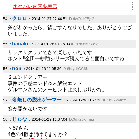
ネタバレ内容を表示
クロロ
54 ：
：2014-01-27 22:46:51
ID:dwOHlO5js2
斧がわかったら、後はすんなりでした。ありがとうござ
いました。
hanako
55 ：
：2014-01-28 07:26:03
ID:nemo6iZX6M
サックリクリアできて楽しかったです
ホント!!金田一耕助シリーズ読んでると面白いですね
non
56 ：
：2014-01-28 11:05:30
ID:8hryHlGG6U
２エンドクリア～！
事件の予感エンド＆未解決エンド
ゲルマンさんのノーヒントは久しぶりかな。
名無しの脱出ゲーマー
57 ：
：2014-01-29 11:24:41
ID:ufC7ZalixY
窓が開かないです
じゅな
58 ：
：2014-01-29 11:37:04
ID:3dn20kTmig
＞57さん
4色の4桁は開けてますか？