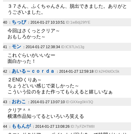
３７さん、ふくちゃんさん、脱出できました。ありがと
うございました。
ちっぴ
40 ：
：2014-01-27 10:10:51
ID:1wBdj29fYE
今回はさくっとクリア～
おもしろかった～
モン
41 ：
：2014-01-27 12:38:34
ID:IC97Llv13g
これぐらいがいいなー
面白かった！
あいる～ｃｏｒｄａ
42 ：
：2014-01-27 12:59:18
ID:k2H0IdOcSk
２ENDくりあ～
ちょうどいい感じで楽しかった～
こういう位のをまた作ってもらえると嬉しいなぁ
おわこ
43 ：
：2014-01-27 13:07:10
ID:GXXeg0kV3Q
クリア＾＾
横溝作品知ってるといろいろ笑える
ももんが
44 ：
：2014-01-27 13:08:26
ID:7y.FZHTM8I