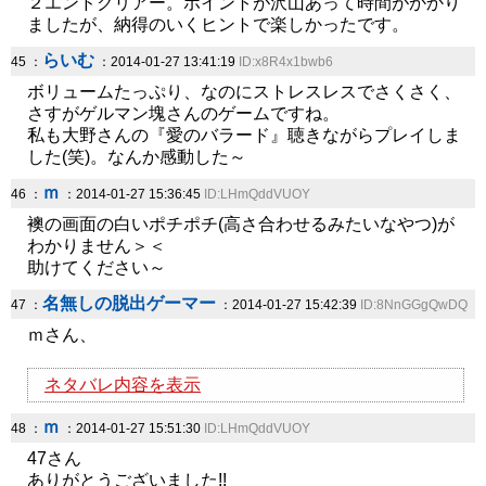
２エンドクリアー。ポイントが沢山あって時間がかかり
ましたが、納得のいくヒントで楽しかったです。
らいむ
45 ：
：2014-01-27 13:41:19
ID:x8R4x1bwb6
ボリュームたっぷり、なのにストレスレスでさくさく、
さすがゲルマン塊さんのゲームですね。
私も大野さんの『愛のバラード』聴きながらプレイしま
した(笑)。なんか感動した～
ｍ
46 ：
：2014-01-27 15:36:45
ID:LHmQddVUOY
襖の画面の白いポチポチ(高さ合わせるみたいなやつ)が
わかりません＞＜
助けてください～
名無しの脱出ゲーマー
47 ：
：2014-01-27 15:42:39
ID:8NnGGgQwDQ
ｍさん、
ネタバレ内容を表示
ｍ
48 ：
：2014-01-27 15:51:30
ID:LHmQddVUOY
47さん
ありがとうございました!!