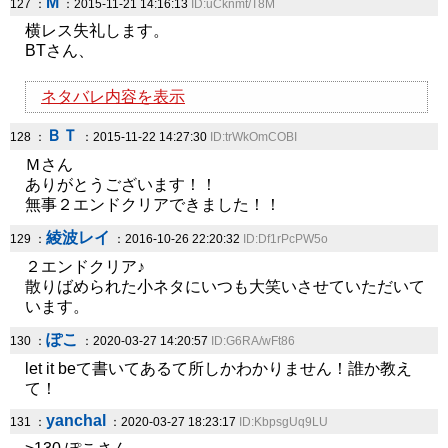
M
127 ：
：2015-11-21 14:16:13
ID:uCknmt/T8M
横レス失礼します。
BTさん、
ネタバレ内容を表示
ＢＴ
128 ：
：2015-11-22 14:27:30
ID:trWkOmCOBI
Ｍさん
ありがとうございます！！
無事２エンドクリアできました！！
綾波レイ
129 ：
：2016-10-26 22:20:32
ID:Df1rPcPW5o
２エンドクリア♪
散りばめられた小ネタにいつも大笑いさせていただいて
います。
ぽこ
130 ：
：2020-03-27 14:20:57
ID:G6RA/wFt86
let it beて書いてあるて所しかわかりません！誰か教え
て！
yanchal
131 ：
：2020-03-27 18:23:17
ID:KbpsgUq9LU