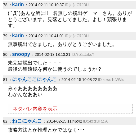
karin
78 ：
：2014-02-11 10:10:37
ID:jqfjeO7JBU
( ﾟДﾟ)あんな所に!! 名無しの脱出ゲーマーさん。ありが
とうございます。見落としてました。よし！頑張りま
す。
karin
79 ：
：2014-02-11 10:41:01
ID:jqfjeO7JBU
無事脱出できました。ありがとうございました。
snoopy
80 ：
：2014-02-13 18:13:21
ID:YtZtcJxksY
未完結脱出でした・・・
最後の望遠鏡を何かに使うのでしょうか？
にゃんここにゃんこ
81 ：
：2014-02-15 10:08:22
ID:kcwo1cVWts
みゃああああああああ
わかんなああい
ネタバレ内容を表示
ねこにゃんこ
82 ：
：2014-02-15 11:46:42
ID:5kctzURZ.A
攻略方法とか推理とかではなく･･･