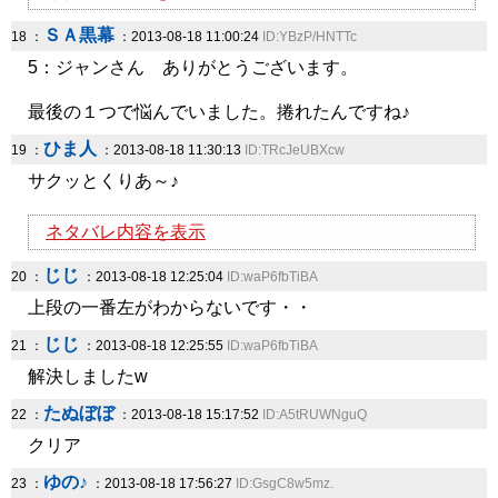
ＳＡ黒幕
18 ：
：2013-08-18 11:00:24
ID:YBzP/HNTTc
5：ジャンさん ありがとうございます。
最後の１つで悩んでいました。捲れたんですね♪
ひま人
19 ：
：2013-08-18 11:30:13
ID:TRcJeUBXcw
サクッとくりあ～♪
ネタバレ内容を表示
じじ
20 ：
：2013-08-18 12:25:04
ID:waP6fbTiBA
上段の一番左がわからないです・・
じじ
21 ：
：2013-08-18 12:25:55
ID:waP6fbTiBA
解決しましたw
たぬぼぼ
22 ：
：2013-08-18 15:17:52
ID:A5tRUWNguQ
クリア
ゆの♪
23 ：
：2013-08-18 17:56:27
ID:GsgC8w5mz.