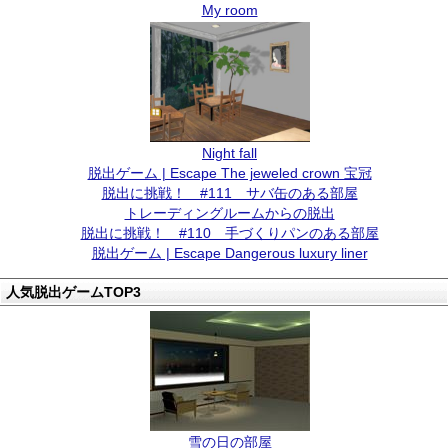
My room
Night fall
脱出ゲーム | Escape The jeweled crown 宝冠
脱出に挑戦！ #111 サバ缶のある部屋
トレーディングルームからの脱出
脱出に挑戦！ #110 手づくりパンのある部屋
脱出ゲーム | Escape Dangerous luxury liner
人気脱出ゲームTOP3
雪の日の部屋