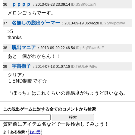
ｐｐｐｐ
36 ：
：2013-08-23 23:39:14
ID:SSBK6czsrY
メロンごっちでーす。
名無しの脱出ゲーマー
37 ：
：2013-09-19 06:46:20
ID:7tWVlpc9wA
>5
thanks
脱出マニア
38 ：
：2013-09-20 22:46:54
ID:p5qPBwm5aE
あと一個がわからん！！
宇宙撫子
39 ：
：2014-07-13 01:07:18
ID:TEUtoRPdFs
クリア♪
１END制覇です☆
『ぽっち』はこれくらいの難易度がちょうど良いなあ。
この脱出ゲームに対する全てのコメントから検索
質問前にアイテム名などで一度検索してみよう！
よくある検索：
お中元