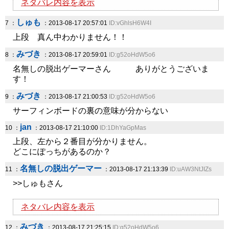
ネタバレ内容を表示
しゅも
7 ：
：2013-08-17 20:57:01
ID:vGhlsH6W4I
上段 真ん中わかりません！！
みづき
8 ：
：2013-08-17 20:59:01
ID:g52oHdW5o6
名無しの脱出ゲーマーさん ありがとうございま
す！
みづき
9 ：
：2013-08-17 21:00:53
ID:g52oHdW5o6
サーフィンボードの裏の意味が分からない
jan
10 ：
：2013-08-17 21:10:00
ID:1DhYaGpMas
上段、左から２番目が分かりません。
どこにぽっちがあるのか？
名無しの脱出ゲーマー
11 ：
：2013-08-17 21:13:39
ID:uAW3NtJIZs
>>しゅもさん
ネタバレ内容を表示
みづき
12 ：
：2013-08-17 21:25:15
ID:g52oHdW5o6