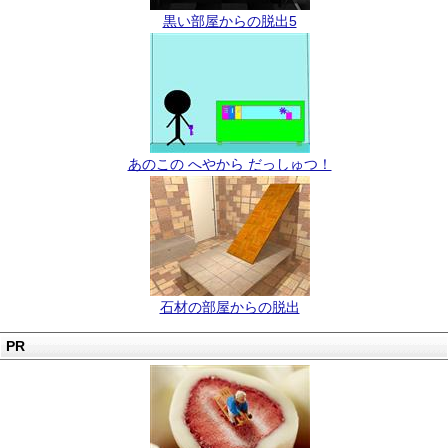
黒い部屋からの脱出5
あのこの へやから だっしゅつ！
石材の部屋からの脱出
PR