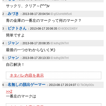
サックリ、クリア～(*^^)v
みづき
2 ：
：2013-08-17 20:04:54
ID:g52oHdW5o6
青の金庫の一番左のマークって何のマーク？
ピクトさん
3 ：
：2013-08-17 20:06:35
ID:6ODi23Xt5Y
簡単ですよ
ジャン
4 ：
：2013-08-17 20:08:35
ID:kdhgSNTrrI
最後の一つがわからない( ;∀;)
ジャン
5 ：
：2013-08-17 20:13:33
ID:kdhgSNTrrI
自己解決！
ネタバレ内容を表示
名無しの脱出ゲーマー
6 ：
：2013-08-17 20:24:07
ID:TkOlty0t3s
>>2
一番左のマークは