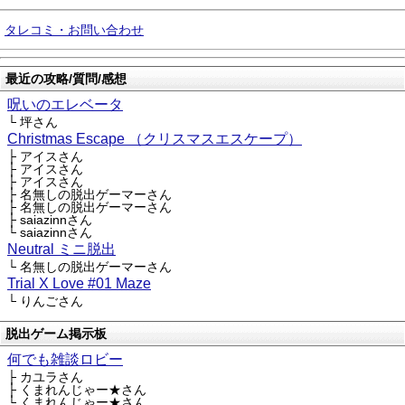
タレコミ・お問い合わせ
最近の攻略/質問/感想
呪いのエレベータ
└ 坪さん
Christmas Escape （クリスマスエスケープ）
├ アイスさん
├ アイスさん
├ アイスさん
├ 名無しの脱出ゲーマーさん
├ 名無しの脱出ゲーマーさん
├ saiazinnさん
└ saiazinnさん
Neutral ミニ脱出
└ 名無しの脱出ゲーマーさん
Trial X Love #01 Maze
└ りんごさん
脱出ゲーム掲示板
何でも雑談ロビー
├ カユラさん
├ くまれんじゃー★さん
└ くまれんじゃー★さん