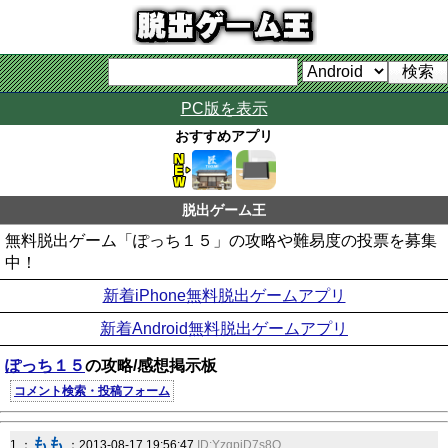
PC版を表示
おすすめアプリ
脱出ゲーム王
無料脱出ゲーム「ぽっち１５」の攻略や難易度の投票を募集
中！
新着iPhone無料脱出ゲームアプリ
新着Android無料脱出ゲームアプリ
ぽっち１５
の攻略/感想掲示板
コメント検索・投稿フォーム
もも
1 ：
：2013-08-17 19:56:47
ID:YzqpjD7s8Q