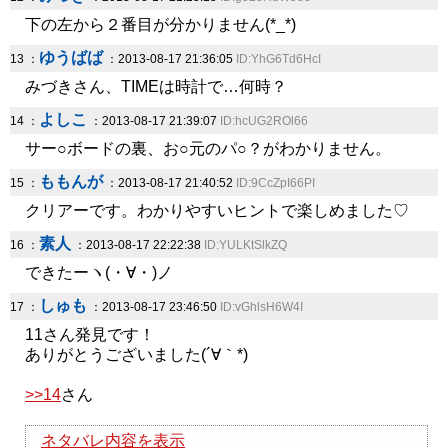
下の左から２番目が分かりません(*_*)
ゆうばば
13 ：
：2013-08-17 21:36:05
ID:YhG6Td6HcI
みづきさん、TIMEは時計で…何時？
よしこ
14 ：
：2013-08-17 21:39:07
ID:hcUG2ROl66
サー○ボードの裏、お○元のパ○？がわかりません。
ももんが
15 ：
：2013-08-17 21:40:52
ID:9CcZpI66PI
クリアーです。わかりやすいヒントで楽しめました♡
素人
16 ：
：2013-08-17 22:22:38
ID:YULKtSlkZQ
できたーヽ(・∀・)ノ
しゅも
17 ：
：2013-08-17 23:46:50
ID:vGhlsH6W4I
11さん発見です！
ありがとうございました(´∀｀*)
>>14
さん
ネタバレ内容を表示