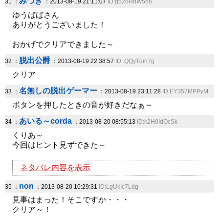
みづき
31 ：
：2013-08-19 21:11:07
ID:g52oHdW5o6
ゆうばばさん
ありがとうございました！
おかげでクリアできました～
脱出公爵
32 ：
：2013-08-19 22:38:57
ID:.QQyTqih7g
クリア
名無しの脱出ゲーマー
33 ：
：2013-08-19 23:11:28
ID:EY357MPPyM
ボタンを押したときの音が好きだなぁ～
あいる～corda
34 ：
：2013-08-20 08:55:13
ID:k2H0IdOcSk
くりあ～
今回はヒント見ずできた～
ネタバレ内容を表示
non
35 ：
：2013-08-20 10:29:31
ID:LgUkIc7Ldg
見事はまった！そこですか・・・
クリア～！