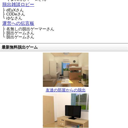
脱出雑談ロビー
├ dEyXさん
├ CDDeさん
└ ゆなさん
運営への伝言板
├ 名無しの脱出ゲーマーさん
├ 脱出ゲームさん
└ 脱出ゲームさん
最新無料脱出ゲーム
友達の部屋からの脱出