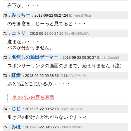
右下が、・・・
みっちー
70 ：
：2013-06-22 08:27:24
ID:Ivg/sB79sg
のぞき窓を、じーっと見てると・・・
コトリ
71 ：
：2013-06-22 09:24:56
ID:vHKx3I0u9A
進まない・・・
パスが分かりません。
名無しの脱出ゲーマー
72 ：
：2013-06-22 09:30:37
ID:u8oC/qqIr2
スポンサーリンクの画面のままで、始まりません（泣）
紅愛
73 ：
：2013-06-22 09:38:36
ID:Ms4Nb5MoMs
あと1匹どこにいるのぅ・・・
ネタバレ内容を表示
じじ
74 ：
：2013-06-22 09:52:16
ID:w6iUrur7ro
引き戸の開け方がわからないです＞＜
みほ
75 ：
：2013-06-22 09:55:26
ID:i4sRNsr4BE