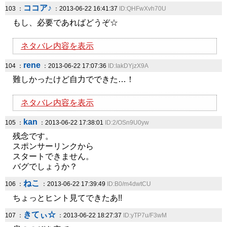
ココア♪
103 ：
：2013-06-22 16:41:37
ID:QHFwXvh70U
もし、必要であればどうぞ☆
ネタバレ内容を表示
rene
104 ：
：2013-06-22 17:07:36
ID:IakDYjzX9A
難しかったけど自力でできた…！
ネタバレ内容を表示
kan
105 ：
：2013-06-22 17:38:01
ID:2/OSn9U0yw
残念です。
スポンサーリンクから
スタートできません。
バグでしょうか？
ねこ
106 ：
：2013-06-22 17:39:49
ID:B0/m4dwtCU
ちょっとヒント見てできたあ!!
きてぃ☆
107 ：
：2013-06-22 18:27:37
ID:yTP7u/F3wM