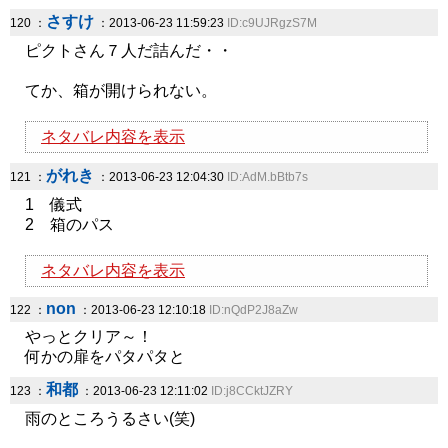
さすけ
120 ：
：2013-06-23 11:59:23
ID:c9UJRgzS7M
ピクトさん７人だ詰んだ・・
てか、箱が開けられない。
ネタバレ内容を表示
がれき
121 ：
：2013-06-23 12:04:30
ID:AdM.bBtb7s
1 儀式
2 箱のパス
ネタバレ内容を表示
non
122 ：
：2013-06-23 12:10:18
ID:nQdP2J8aZw
やっとクリア～！
何かの扉をパタパタと
和都
123 ：
：2013-06-23 12:11:02
ID:j8CCktJZRY
雨のところうるさい(笑)