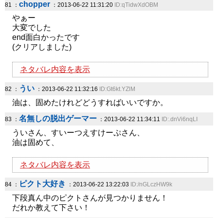
chopper
81 ：
：2013-06-22 11:31:20
ID:qTidwXdOBM
やぁー
大変でした
end面白かったです
(クリアしました)
ネタバレ内容を表示
うい
82 ：
：2013-06-22 11:32:16
ID:Gt6kt.YZlM
油は、固めたけれどどうすればいいですか。
名無しの脱出ゲーマー
83 ：
：2013-06-22 11:34:11
ID:.dnVi6nqLI
ういさん、すいーつえすけーぷさん、
油は固めて、
ネタバレ内容を表示
ピクト大好き
84 ：
：2013-06-22 13:22:03
ID:/nGLczHW9k
下段真ん中のピクトさんが見つかりません！
だれか教えて下さい！