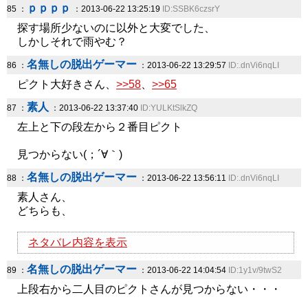
ｐｐｐｐ
85 ：
：2013-06-22 13:25:19
ID:SSBK6czsrY
探す場所少ないのに以外と大変でした、
しかしそれで雨やむ？
名無しの脱出ゲーマー
86 ：
：2013-06-22 13:29:57
ID:.dnVi6nqLI
ピクト大好きさん、
>>58
、
>>65
素人
87 ：
：2013-06-22 13:37:40
ID:YULKtSlkZQ
左上と下の段左から２番目ピクト
見つからない(；´∀｀)
名無しの脱出ゲーマー
88 ：
：2013-06-22 13:56:11
ID:.dnVi6nqLI
素人さん、
どちらも、
ネタバレ内容を表示
名無しの脱出ゲーマー
89 ：
：2013-06-22 14:04:54
ID:1y1v/9twS2
上段右から二人目のピクトさんが見つからない・・・