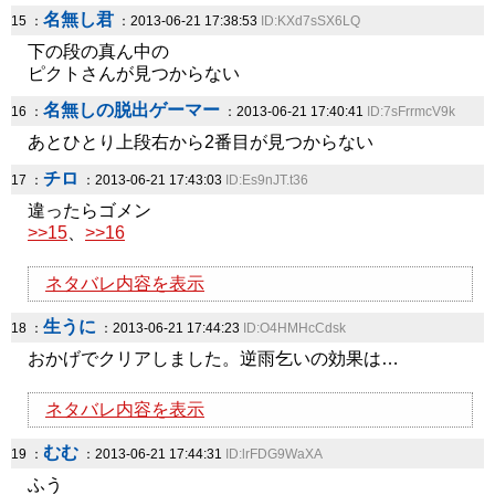
名無し君
15 ：
：2013-06-21 17:38:53
ID:KXd7sSX6LQ
下の段の真ん中の
ピクトさんが見つからない
名無しの脱出ゲーマー
16 ：
：2013-06-21 17:40:41
ID:7sFrrmcV9k
あとひとり上段右から2番目が見つからない
チロ
17 ：
：2013-06-21 17:43:03
ID:Es9nJT.t36
違ったらゴメン
>>15
、
>>16
ネタバレ内容を表示
生うに
18 ：
：2013-06-21 17:44:23
ID:O4HMHcCdsk
おかげでクリアしました。逆雨乞いの効果は…
ネタバレ内容を表示
むむ
19 ：
：2013-06-21 17:44:31
ID:lrFDG9WaXA
ふう