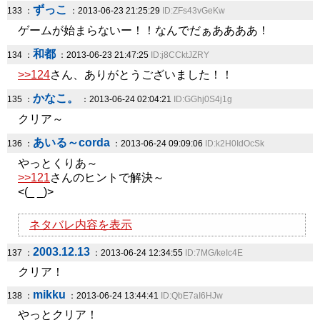
ずっこ
133 ：
：2013-06-23 21:25:29
ID:ZFs43vGeKw
ゲームが始まらないー！！なんでだぁああああ！
和都
134 ：
：2013-06-23 21:47:25
ID:j8CCktJZRY
>>124
さん、ありがとうございました！！
かなこ。
135 ：
：2013-06-24 02:04:21
ID:GGhj0S4j1g
クリア～
あいる～corda
136 ：
：2013-06-24 09:09:06
ID:k2H0IdOcSk
やっとくりあ～
>>121
さんのヒントで解決～
<(_ _)>
ネタバレ内容を表示
2003.12.13
137 ：
：2013-06-24 12:34:55
ID:7MG/keIc4E
クリア！
mikku
138 ：
：2013-06-24 13:44:41
ID:QbE7aI6HJw
やっとクリア！