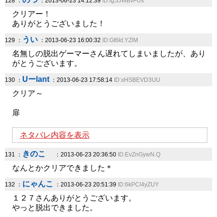
128 ：
：2013-06-23 14:12:39
ID:igSJWBvFUs
クリアー！
ありがとうございました！
うい
129 ：
：2013-06-23 16:00:32
ID:Gt6kt.YZlM
名無しの脱出ゲーマーさん遅れてしまいましたが、あり
がとうございます。
Uーlant
130 ：
：2013-06-23 17:58:14
ID:xHSBEVD3UU
クリア～
扉
ネタバレ内容を表示
きのこ
131 ：
：2013-06-23 20:36:50
ID:EvZnGywN.Q
なんとかクリアできました＊
にゃんこ
132 ：
：2013-06-23 20:51:39
ID:6kPCl4yZUY
１２７さんありがとうございます。
やっと脱出できました。