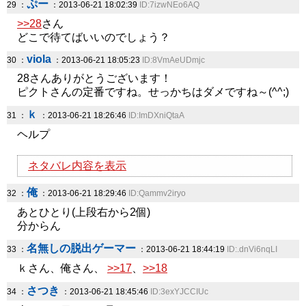
ぷー
29 ：
：2013-06-21 18:02:39
ID:7izwNEo6AQ
>>28
さん
どこで待てばいいのでしょう？
viola
30 ：
：2013-06-21 18:05:23
ID:8VmAeUDmjc
28さんありがとうございます！
ピクトさんの定番ですね。せっかちはダメですね～(^^;)
ｋ
31 ：
：2013-06-21 18:26:46
ID:ImDXniQtaA
ヘルプ
ネタバレ内容を表示
俺
32 ：
：2013-06-21 18:29:46
ID:Qammv2iryo
あとひとり(上段右から2個)
分からん
名無しの脱出ゲーマー
33 ：
：2013-06-21 18:44:19
ID:.dnVi6nqLI
ｋさん、俺さん、
>>17
、
>>18
さつき
34 ：
：2013-06-21 18:45:46
ID:3exYJCCIUc