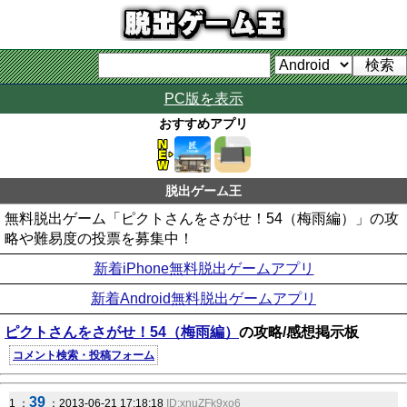
PC版を表示
おすすめアプリ
脱出ゲーム王
無料脱出ゲーム「ピクトさんをさがせ！54（梅雨編）」の攻
略や難易度の投票を募集中！
新着iPhone無料脱出ゲームアプリ
新着Android無料脱出ゲームアプリ
ピクトさんをさがせ！54（梅雨編）
の攻略/感想掲示板
コメント検索・投稿フォーム
39
1 ：
：2013-06-21 17:18:18
ID:xnuZFk9xo6