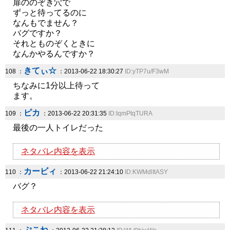
扉ののぞき穴で
ずっと待ってるのに
なんもでません？
バグですか？
それとものぞくときに
なんかやるんですか？
きてぃ☆
108 ：
：2013-06-22 18:30:27
ID:yTP7u/F3wM
ちなみに1分以上待って
ます。
ピカ
109 ：
：2013-06-22 20:31:35
ID:IqmPtqTURA
最後の一人トイレだった
ネタバレ内容を表示
カービィ
110 ：
：2013-06-22 21:24:10
ID:KWMdlItASY
バグ？
ネタバレ内容を表示
ぷこね