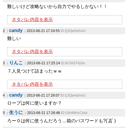
難しいけど攻略ないから自力でやるしかない！！
ネタバレ内容を表示
candy
2 ：
：2013-06-21 17:24:55
ID:QJQwHph4cI
難しい
ネタバレ内容を表示
りんこ
3 ：
：2013-06-21 17:25:14
ID:IK2W3T4jXw
７人見つけて詰まったｗｗ
ネタバレ内容を表示
candy
4 ：
：2013-06-21 17:26:07
ID:QJQwHph4cI
ロープは何に使いますか？
生うに
5 ：
：2013-06-21 17:26:48
ID:O4HMHcCdsk
ろー０は何に使うんだろう…箱のパスワードも?(´Д` )