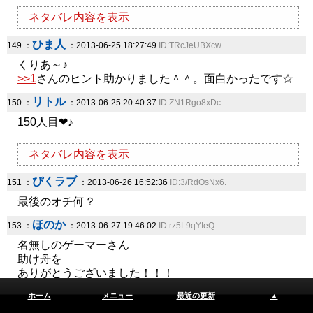
ネタバレ内容を表示
ひま人
149 ：
：2013-06-25 18:27:49
ID:TRcJeUBXcw
くりあ～♪
>>1
さんのヒント助かりました＾＾。面白かったです☆
リトル
150 ：
：2013-06-25 20:40:37
ID:ZN1Rgo8xDc
150人目❤♪
ネタバレ内容を表示
ぴくラブ
151 ：
：2013-06-26 16:52:36
ID:3/RdOsNx6.
最後のオチ何？
ほのか
153 ：
：2013-06-27 19:46:02
ID:rz5L9qYIeQ
名無しのゲーマーさん
助け舟を
ありがとうございました！！！
脱出人
ホーム
メニュー
最近の更新
▲
154 ：
：2013-06-28 16:28:59
ID:/v7s98P36c