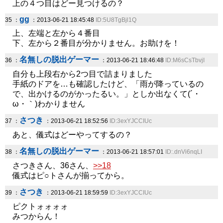
上の４つ目はどー見つけるの？
gg
35 ：
：2013-06-21 18:45:48
ID:5U8TgBjl1Q
上、左端と左から４番目
下、左から２番目が分かりません。お助けを！
名無しの脱出ゲーマー
36 ：
：2013-06-21 18:46:48
ID:M6sCsTbvjI
自分も上段右から2つ目で詰まりました
手紙のドアを…も確認したけど、「雨が降っているの
で、出かけるのがかったるい。」としか出なくて(´・
ω・｀)わかりません
さつき
37 ：
：2013-06-21 18:52:56
ID:3exYJCCIUc
あと、儀式はどーやってするの？
名無しの脱出ゲーマー
38 ：
：2013-06-21 18:57:01
ID:.dnVi6nqLI
さつきさん、36さん、
>>18
儀式はピ○トさんが揃ってから。
さつき
39 ：
：2013-06-21 18:59:59
ID:3exYJCCIUc
ピクトォォォォ
みつからん！