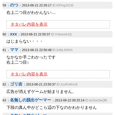
のつ
59 ：
：2013-06-21 22:26:17
ID:/OFmgJX1I6
右上二つ目がわかんない…
ネタバレ内容を表示
xxx
60 ：
：2013-06-21 22:50:37
ID:YntixeeK4Q
はじまらない・・・
ママ
61 ：
：2013-06-21 22:50:48
ID:3nfkLN0/hA
なかなか手ごわかったです
右上二つ目↓
ネタバレ内容を表示
ゴリ吉
62 ：
：2013-06-21 23:50:37
ID:JcuRvNhrzE
広告が消えずゲームが始まりません。
名無しの脱出ゲーマー
63 ：
：2013-06-22 00:25:14
ID:mc5zeSeQf6
下段の真ん中がどこら辺の下なのかわかりません