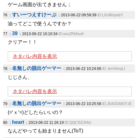
ゲーム画面が出てきません；
すいーつえすけーぷ
76 ：
：2013-06-22 09:59:39
ID:L0UBhyiabY
油ってどこで使うんですか？
39
77 ：
：2013-06-22 10:10:34
ID:xnuZFk9xo6
クリアー！！
ネタバレ内容を表示
名無しの脱出ゲーマー
78 ：
：2013-06-22 10:24:06
ID:.dnVi6nqLI
じじさん、
ネタバレ内容を表示
名無しの脱出ゲーマー
79 ：
：2013-06-22 10:25:58
ID:JN4GGMOYJE
(=‘ｘ‘=)どしたらいいの？
heart
80 ：
：2013-06-22 11:26:19
ID:QQCf3ZJhNc
なんどやっても始まりません(ToT)