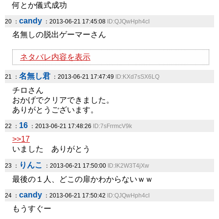
何とか儀式成功
candy
20 ：
：2013-06-21 17:45:08
ID:QJQwHph4cI
名無しの脱出ゲーマーさん
ネタバレ内容を表示
名無し君
21 ：
：2013-06-21 17:47:49
ID:KXd7sSX6LQ
チロさん
おかげでクリアできました。
ありがとうございます。
16
22 ：
：2013-06-21 17:48:26
ID:7sFrrmcV9k
>>17
いました ありがとう
りんこ
23 ：
：2013-06-21 17:50:00
ID:IK2W3T4jXw
最後の１人、どこの扉かわからないｗｗ
candy
24 ：
：2013-06-21 17:50:42
ID:QJQwHph4cI
もうすぐー