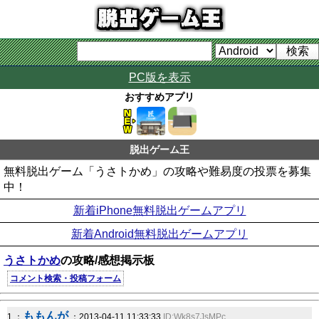
PC版を表示
おすすめアプリ
脱出ゲーム王
無料脱出ゲーム「うさトかめ」の攻略や難易度の投票を募集
中！
新着iPhone無料脱出ゲームアプリ
新着Android無料脱出ゲームアプリ
うさトかめ
の攻略/感想掲示板
コメント検索・投稿フォーム
ももんが
1 ：
：2013-04-11 11:33:33
ID:Wk8s7JsMPc