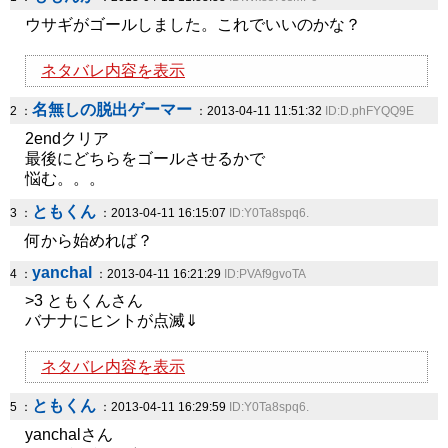
ウサギがゴールしました。これでいいのかな？
ネタバレ内容を表示
名無しの脱出ゲーマー
2 ：
：2013-04-11 11:51:32
ID:D.phFYQQ9E
2endクリア
最後にどちらをゴールさせるかで
悩む。。。
ともくん
3 ：
：2013-04-11 16:15:07
ID:Y0Ta8spq6.
何から始めれば？
yanchal
4 ：
：2013-04-11 16:21:29
ID:PVAf9gvoTA
>3 ともくんさん
バナナにヒントが点滅⇓
ネタバレ内容を表示
ともくん
5 ：
：2013-04-11 16:29:59
ID:Y0Ta8spq6.
yanchalさん