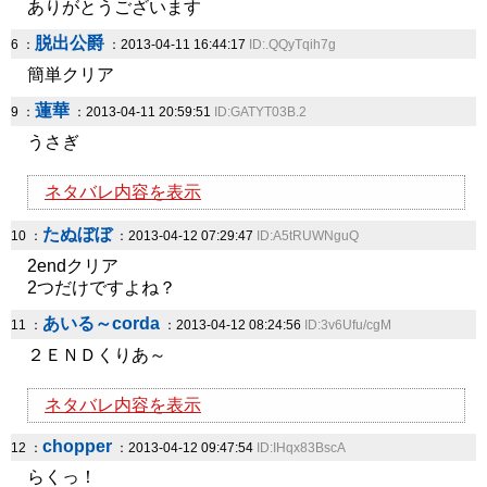
ありがとうございます
脱出公爵
6 ：
：2013-04-11 16:44:17
ID:.QQyTqih7g
簡単クリア
蓮華
9 ：
：2013-04-11 20:59:51
ID:GATYT03B.2
うさぎ
ネタバレ内容を表示
たぬぼぼ
10 ：
：2013-04-12 07:29:47
ID:A5tRUWNguQ
2endクリア
2つだけですよね？
あいる～corda
11 ：
：2013-04-12 08:24:56
ID:3v6Ufu/cgM
２ＥＮＤくりあ～
ネタバレ内容を表示
chopper
12 ：
：2013-04-12 09:47:54
ID:IHqx83BscA
らくっ！