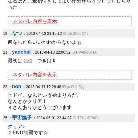
なるほど…最初何をしてよいか分からずウロウロしちゃ
った！
ネタバレ内容を表示
なつ
19 ：
：2013-04-13 21:15:12
ID:Kh.266oQ4s
何をしたらいいかわからないよぉ
yanchal
21 ：
：2013-04-13 22:06:52
ID:PVAf9gvoTA
最初は
>>4
つぎは⇓
ネタバレ内容を表示
non
23 ：
：2013-04-17 12:29:48
ID:pzO.f/nFyg
ヒドイ、なんという始まり方だ。
なんとかクリア！
４さんありがとうございます
宇宙撫子
25 ：
：2014-05-01 23:44:37
ID:TEUtoRPdFs
クリア♪
２END制覇です☆