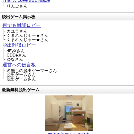
Trial X Love #01 Maze
└ りんごさん
脱出ゲーム掲示板
何でも雑談ロビー
├ カユラさん
├ くまれんじゃー★さん
└ くまれんじゃー★さん
脱出雑談ロビー
├ dEyXさん
├ CDDeさん
└ ゆなさん
運営への伝言板
├ 名無しの脱出ゲーマーさん
├ 脱出ゲームさん
└ 脱出ゲームさん
最新無料脱出ゲーム