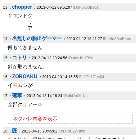
chopper
13 ：
：2013-04-12 09:51:07
ID:IHqx83BscA
２エンドク
リ
ア
名無しの脱出ゲーマー
14 ：
：2013-04-12 15:41:27
ID:e9o2BmR4ec
何もできません
コトリ
15 ：
：2013-04-12 20:24:56
ID:ndvJx1/T6w
針が取れません。
ZOROAKU
16 ：
：2013-04-13 14:15:55
ID:3FY.171wjM
イモムシがーーーー
蓮華
17 ：
：2013-04-13 14:18:24
ID:dkIJnOILNc
全部クリアー☆
ネタバレ内容を表示
匠
18 ：
：2013-04-13 20:45:02
ID:LC9BZyKImk