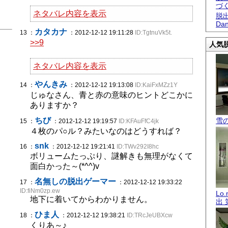
づ
ネタバレ内容を表示
脱出
Dan
カタカナ
13 ：
：2012-12-12 19:11:28
ID:TgtnuVk5t.
>>9
人気脱
ネタバレ内容を表示
やんきみ
14 ：
：2012-12-12 19:13:08
ID:KaiFxMZz1Y
じゅなさん、青と赤の意味のヒントどこかに
ありますか？
ちび
雪
15 ：
：2012-12-12 19:19:57
ID:KFAuFfC4jk
４枚のパ○ル？みたいなのはどうすれば？
snk
16 ：
：2012-12-12 19:21:41
ID:TWv292I8hc
ボリュームたっぷり、謎解きも無理がなくて
面白かった～(*^^)v
名無しの脱出ゲーマー
17 ：
：2012-12-12 19:33:22
ID:fiNm0zp.ew
Lo
地下に着いてからわかりません。
出 
ひま人
18 ：
：2012-12-12 19:38:21
ID:TRcJeUBXcw
くりあ～♪