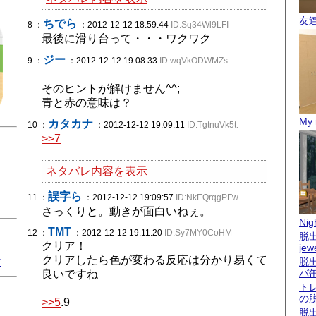
友
ちでら
8 ：
：2012-12-12 18:59:44
ID:Sq34Wl9LFI
最後に滑り台って・・・ワクワク
ジー
9 ：
：2012-12-12 19:08:33
ID:wqVkODWMZs
そのヒントが解けません^^;
青と赤の意味は？
My 
カタカナ
10 ：
：2012-12-12 19:09:11
ID:TgtnuVk5t.
>>7
ネタバレ内容を表示
誤字ら
11 ：
：2012-12-12 19:09:57
ID:NkEQrqgPFw
さっくりと。動きが面白いねぇ。
Nigh
TMT
12 ：
：2012-12-12 19:11:20
ID:Sy7MY0CoHM
脱出
クリア！
jew
クリアしたら色が変わる反応は分かり易くて
君
脱
バ
良いですね
ト
の
>>5
.9
脱