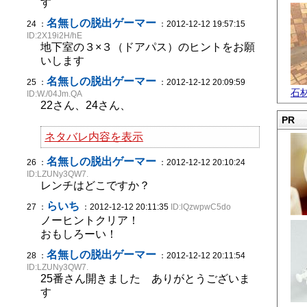
す
名無しの脱出ゲーマー
24 ：
：2012-12-12 19:57:15
ID:2X19i2H/hE
地下室の３×３（ドアパス）のヒントをお願
いします
名無しの脱出ゲーマー
25 ：
：2012-12-12 20:09:59
石
ID:W./04Jm.QA
22さん、24さん、
PR
ネタバレ内容を表示
名無しの脱出ゲーマー
26 ：
：2012-12-12 20:10:24
ID:LZUNy3QW7.
レンチはどこですか？
らいち
27 ：
：2012-12-12 20:11:35
ID:lQzwpwC5do
ノーヒントクリア！
おもしろーい！
名無しの脱出ゲーマー
28 ：
：2012-12-12 20:11:54
ID:LZUNy3QW7.
25番さん開きました ありがとうございま
す