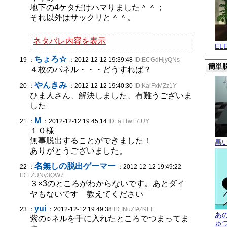
地下の4ケタだけハマりました＾＾；
それ以外はサックリと＾＾。
ネタバレ内容を表示
EL
ちょろ☆
19 ：
：2012-12-12 19:39:48
ID:ECGdHjyQNs
簡単脱
４枚のパネル・・・どうすれば？
やんきみ
20 ：
：2012-12-12 19:40:30
ID:KaiFxMZz1Y
ひま人さん、解決しました、有難うございま
した
M
21 ：
：2012-12-12 19:45:14
ID:.aTTwF7tUY
１０様
無事脱出することができました！
黒
ありがとうございました。
名無しの脱出ゲーマー
22 ：
：2012-12-12 19:49:22
ID:LZUNy3QW7.
３×3のところがわからないです。あとダイ
ヤもないです 教えてください
yui
23 ：
：2012-12-12 19:49:38
ID:INuZIA49LE
あ
紫の○ネルを手に入れたところでつまってま
ゅ