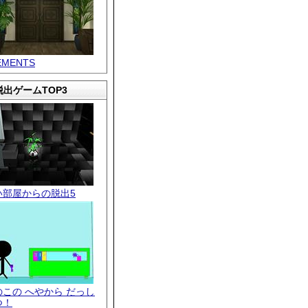
EMENTS
出ゲームTOP3
い部屋からの脱出5
のこの へやから だっし
つ！