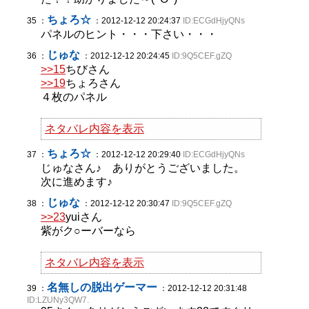
ちょろ☆
35 ：
：2012-12-12 20:24:37
ID:ECGdHjyQNs
パネルのヒント・・・下さい・・・
じゅな
36 ：
：2012-12-12 20:24:45
ID:9Q5CEF.gZQ
>>15
ちびさん
>>19
ちょろさん
４枚のパネル
ネタバレ内容を表示
ちょろ☆
37 ：
：2012-12-12 20:29:40
ID:ECGdHjyQNs
じゅなさん♪ ありがとうございました。
次に進めます♪
じゅな
38 ：
：2012-12-12 20:30:47
ID:9Q5CEF.gZQ
>>23
yuiさん
紫がク○ーバーなら
ネタバレ内容を表示
名無しの脱出ゲーマー
39 ：
：2012-12-12 20:31:48
ID:LZUNy3QW7.