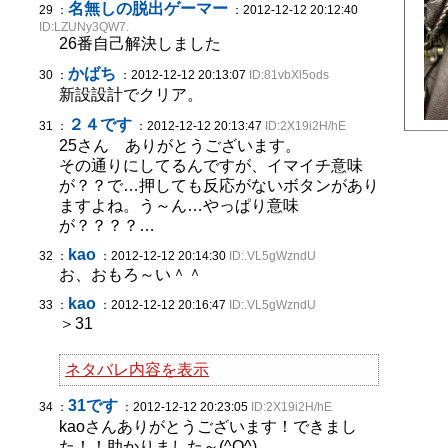
名無しの脱出ゲーマー
29 ：
：2012-12-12 20:12:40
ID:LZUNy3QW7.
26番自己解決しました
かばち
30 ：
：2012-12-12 20:13:07
ID:81vbXl5ods
新設設計でクリア。
２４です
31 ：
：2012-12-12 20:13:47
ID:2X19i2H/hE
25さん ありがとうございます。
その通りにしてるんですが、イマイチ意味
が？？で…押しても反応がないボタンがあり
ますよね。う～ん…やっぱり意味
が？？？？…
kao
32 ：
：2012-12-12 20:14:30
ID:.VL5gWzndU
お、おもろ～い＾＾
kao
33 ：
：2012-12-12 20:16:47
ID:.VL5gWzndU
＞31
ネタバレ内容を表示
31です
34 ：
：2012-12-12 20:23:05
ID:2X19i2H/hE
kaoさんありがとうございます！できまし
た！！助かりました～(^O^)