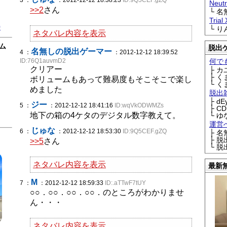
3 ：
：2012-12-12 18:38:23
ID:9Q5CEF.gZQ
Neu
>>2
さん
└ 
Trial
0
└ 
ネタバレ内容を表示
ム
脱出
名無しの脱出ゲーマー
4 ：
：2012-12-12 18:39:52
ID:76Q1auvmD2
何で
クリアー
├ 
├ 
ボリュームもあって難易度もそこそこで楽し
└ 
めました
脱出
├ d
ジー
5 ：
：2012-12-12 18:41:16
ID:wqVkODWMZs
├ C
地下の箱の4ケタのデジタル数字教えて。
└ ゆ
運営
じゅな
6 ：
：2012-12-12 18:53:30
ID:9Q5CEF.gZQ
├ 
├ 
>>5
さん
└ 
ネタバレ内容を表示
最新
M
7 ：
：2012-12-12 18:59:33
ID:.aTTwF7tUY
○○．○○．○○．○○．のところがわかりませ
ん・・・
ネタバレ内容を表示