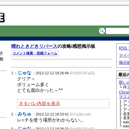
晴れときどきリバース
の攻略/感想掲示板
RS
き
コメント検索・投稿フォーム
マイ
難
掲示
じゅな
1 ：
：2012-12-12 18:26:46
ID:9Q5CEF.gZQ
最近の
クリア～
呪い
ボリューム多く
└ 坪
とても面白かった～^^
Chri
マス
├ 
ネタバレ内容を表示
├ 
├ 
みちゅ
├ 
2 ：
：2012-12-12 18:33:41
ID:Cg3bLvs6/.
├ 
レ○チを使う場所がわからない...
├ sa
└ sa
じゅな