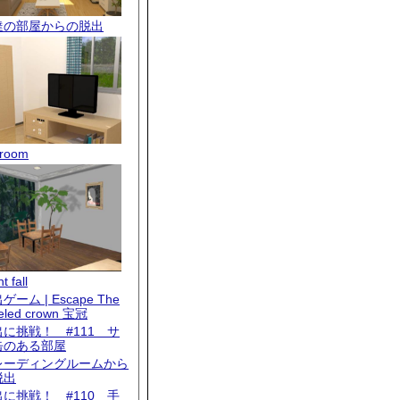
達の部屋からの脱出
room
t fall
ゲーム | Escape The
eled crown 宝冠
出に挑戦！ #111 サ
缶のある部屋
レーディングルームから
脱出
出に挑戦！ #110 手