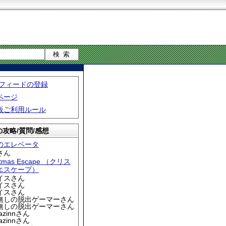
S フィードの登録
ページ
板ご利用ルール
攻略/質問/感想
のエレベータ
さん
stmas Escape （クリス
エスケープ）
アイスさん
アイスさん
アイスさん
名無しの脱出ゲーマーさん
名無しの脱出ゲーマーさん
iazinnさん
iazinnさん