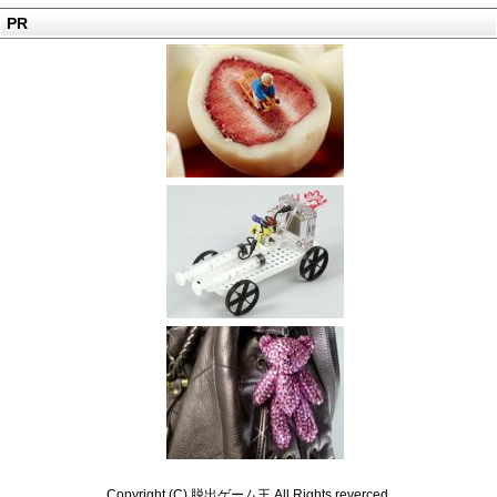
PR
Copyright (C) 脱出ゲーム王 All Rights reverced.