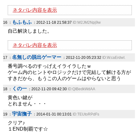
ネタバレ内容を表示
もふもふ
16 ：
：2012-11-18 21:58:37
ID:W2JM2Npj9w
自己解決しました。
ネタバレ内容を表示
名無しの脱出ゲーマー
17 ：
：2012-11-20 05:23:32
ID:W.caErdwI.
番号調べるのすっげえイライラしたｗ
ゲーム内のヒントやロジックだけで完結して解ける方が
すきだから、もうこの人のゲームはやらないと思う
くの一
18 ：
：2012-11-20 09:42:30
ID:QIBedkWdAA
黄色い鍵が
とれません・・・
宇宙撫子
19 ：
：2014-01-31 00:13:01
ID:TEUtoRPdFs
クリア♪
１END制覇です☆