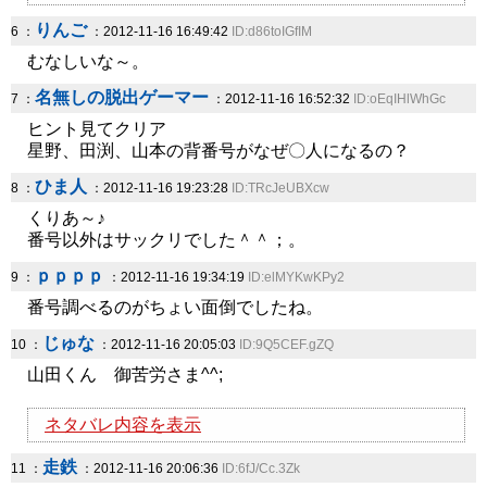
りんご
6 ：
：2012-11-16 16:49:42
ID:d86toIGfIM
むなしいな～。
名無しの脱出ゲーマー
7 ：
：2012-11-16 16:52:32
ID:oEqIHlWhGc
ヒント見てクリア
星野、田渕、山本の背番号がなぜ〇人になるの？
ひま人
8 ：
：2012-11-16 19:23:28
ID:TRcJeUBXcw
くりあ～♪
番号以外はサックリでした＾＾；。
ｐｐｐｐ
9 ：
：2012-11-16 19:34:19
ID:elMYKwKPy2
番号調べるのがちょい面倒でしたね。
じゅな
10 ：
：2012-11-16 20:05:03
ID:9Q5CEF.gZQ
山田くん 御苦労さま^^;
ネタバレ内容を表示
走鉄
11 ：
：2012-11-16 20:06:36
ID:6fJ/Cc.3Zk