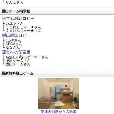
└ りんごさん
脱出ゲーム掲示板
何でも雑談ロビー
├ カユラさん
├ くまれんじゃー★さん
└ くまれんじゃー★さん
脱出雑談ロビー
├ dEyXさん
├ CDDeさん
└ ゆなさん
運営への伝言板
├ 名無しの脱出ゲーマーさん
├ 脱出ゲームさん
└ 脱出ゲームさん
最新無料脱出ゲーム
友達の部屋からの脱出