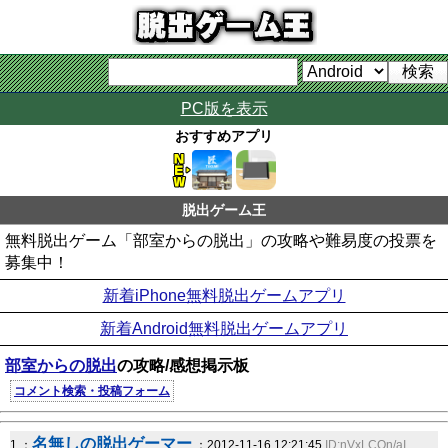
PC版を表示
おすすめアプリ
脱出ゲーム王
無料脱出ゲーム「部室からの脱出」の攻略や難易度の投票を
募集中！
新着iPhone無料脱出ゲームアプリ
新着Android無料脱出ゲームアプリ
部室からの脱出
の攻略/感想掲示板
コメント検索・投稿フォーム
名無しの脱出ゲーマー
1 ：
：2012-11-16 12:21:45
ID:nVxLCQn/aI