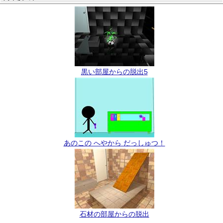
黒い部屋からの脱出5
あのこの へやから だっしゅつ！
石材の部屋からの脱出