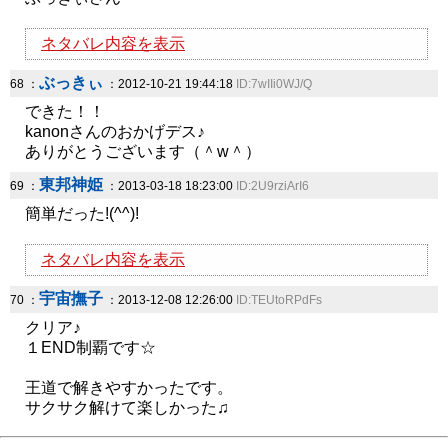
ネタバレ内容を表示
ぶっきぃ
68 ：
：2012-10-21 19:44:18
ID:7wIIi0WJ/Q
できた！！
kanonさんのおかげデス♪
ありがとうございます（＾w＾）
東邦神姫
69 ：
：2013-03-18 18:23:00
ID:2U9rziArI6
簡単だった!(^^)!
ネタバレ内容を表示
宇宙撫子
70 ：
：2013-12-08 12:26:00
ID:TEUtoRPdFs
クリア♪
１END制覇です☆
王道で解きやすかったです。
サクサク解けて楽しかった♫