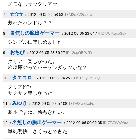
メモなしサックリア☆
☆☆☆
7 ：
：2012-09-05 22:58:53
ID:M2oZV2eaow
割れたハンドル？？
名無しの脱出ゲーマー
8 ：
：2012-09-05 23:04:44
ID:VCPzqs/3pk
シンプルに楽しめました。
おちび
9 ：
：2012-09-05 23:36:27
ID:r2cqGEPx5Y
クリア！楽しかった。
冷凍庫のってハーゲンダッツかな？
タエコロ
10 ：
：2012-09-05 23:45:51
ID:1PjLyOrQYQ
クリア(^^♪
サクサク楽しかった。
みゆき
11 ：
：2012-09-05 23:57:08
ID:OBXwxikxFc
基本ですね。絵もきれい。
名無しの脱出ゲーマー
12 ：
：2012-09-06 00:00:35
ID:7PJYvWVxzk
単純明快 さくっとできた