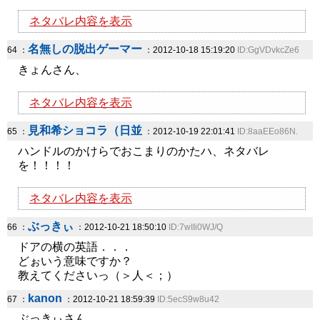
ネタバレ内容を表示
名無しの脱出ゲーマー
64 ：
：2012-10-18 15:19:20
ID:GgVDvkcZe6
きょんさん、
ネタバレ内容を表示
見和希ショコラ（日並
65 ：
：2012-10-19 22:01:41
ID:8aaEEo86N.
ハンドルのかけらでおこまりのかたハ、ネタバレ
を！！！！
ネタバレ内容を表示
ぶっきぃ
66 ：
：2012-10-21 18:50:10
ID:7wIIi0WJ/Q
ドアの横の英語．．．
どぉいう意味ですか？
教えてくださいっ（＞人＜；）
kanon
67 ：
：2012-10-21 18:59:39
ID:5ecS9w8u42
ぶっきぃさん