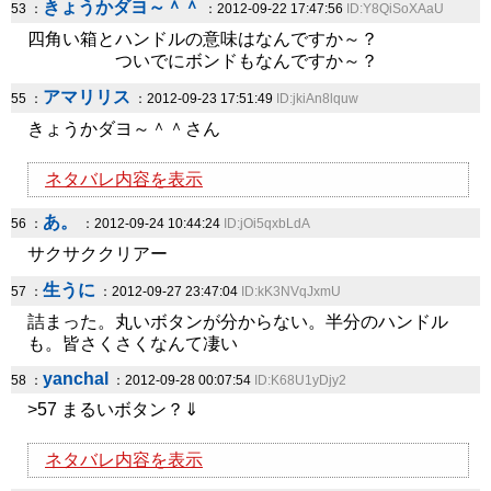
きょうかダヨ～＾＾
53 ：
：2012-09-22 17:47:56
ID:Y8QiSoXAaU
四角い箱とハンドルの意味はなんですか～？
ついでにボンドもなんですか～？
アマリリス
55 ：
：2012-09-23 17:51:49
ID:jkiAn8lquw
きょうかダヨ～＾＾さん
ネタバレ内容を表示
あ。
56 ：
：2012-09-24 10:44:24
ID:jOi5qxbLdA
サクサククリアー
生うに
57 ：
：2012-09-27 23:47:04
ID:kK3NVqJxmU
詰まった。丸いボタンが分からない。半分のハンドル
も。皆さくさくなんて凄い
yanchal
58 ：
：2012-09-28 00:07:54
ID:K68U1yDjy2
>57 まるいボタン？⇓
ネタバレ内容を表示