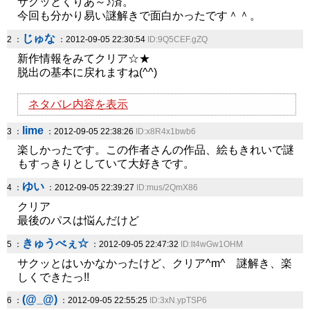
サクッとくりあ～♪済。
今回も分かり易い謎解きで面白かったです＾＾。
じゅな
2 ：
：2012-09-05 22:30:54
ID:9Q5CEF.gZQ
新作情報をみてクリア☆★
脱出の基本に戻れますね(^^)
ネタバレ内容を表示
lime
3 ：
：2012-09-05 22:38:26
ID:x8R4x1bwb6
楽しかったです。この作者さんの作品、絵もきれいで謎
もすっきりとしていて大好きです。
ゆい
4 ：
：2012-09-05 22:39:27
ID:mus/2QmX86
クリア
最後のパスは悩んだけど
きゅうべぇ☆
5 ：
：2012-09-05 22:47:32
ID:lt4wGw1OHM
サクッとはいかなかったけど、クリア^m^ 謎解き、楽
しくできたっ!!
(@_@)
6 ：
：2012-09-05 22:55:25
ID:3xN.ypTSP6