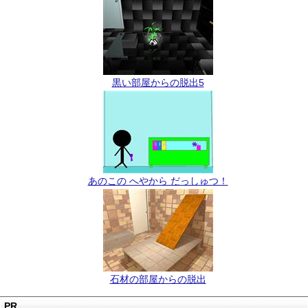
黒い部屋からの脱出5
あのこの へやから だっしゅつ！
石材の部屋からの脱出
PR