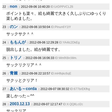
non
22 ：
：2012-09-06 10:40:20
ID:UrDPPVCLZ6
ポイントも楽々、絵も綺麗で大きく久しぶりにゆっくり
楽しめました。
のン
23 ：
：2012-09-06 10:50:04
ID:Plnun6Y1tY
サックサク＾＾
ももんが
24 ：
：2012-09-06 12:29:28
ID:YA4tc2DkEg
脱出しました。絵が綺麗です。
トリノ
25 ：
：2012-09-06 16:06:33
ID:WmfX8rcWm.
サックリクリア＾＾
青棘
26 ：
：2012-09-06 22:10:57
ID:mHflqkc6qE
サクッとクリア！
あいる～corda
27 ：
：2012-09-07 08:30:32
ID:677brEKfhg
楽しかった～^^
2003.12.13
28 ：
：2012-09-07 12:17:47
ID:X.QQ8LcI2c
サックリア