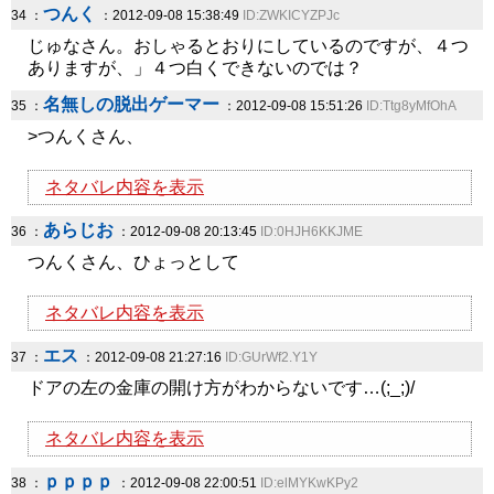
つんく
34 ：
：2012-09-08 15:38:49
ID:ZWKICYZPJc
じゅなさん。おしゃるとおりにしているのですが、４つ
ありますが、」４つ白くできないのでは？
名無しの脱出ゲーマー
35 ：
：2012-09-08 15:51:26
ID:Ttg8yMfOhA
>つんくさん、
ネタバレ内容を表示
あらじお
36 ：
：2012-09-08 20:13:45
ID:0HJH6KKJME
つんくさん、ひょっとして
ネタバレ内容を表示
エス
37 ：
：2012-09-08 21:27:16
ID:GUrWf2.Y1Y
ドアの左の金庫の開け方がわからないです…(;_;)/
ネタバレ内容を表示
ｐｐｐｐ
38 ：
：2012-09-08 22:00:51
ID:elMYKwKPy2