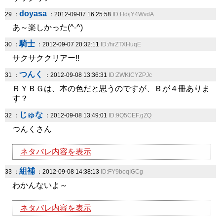
doyasa
29 ：
：2012-09-07 16:25:58
ID:Hd/jY4WvdA
あ～楽しかった(^-^)
騎士
30 ：
：2012-09-07 20:32:11
ID:/hrZTXHuqE
サクサククリアー!!
つんく
31 ：
：2012-09-08 13:36:31
ID:ZWKICYZPJc
ＲＹＢＧは、本の色だと思うのですが、Ｂが４冊ありま
す？
じゅな
32 ：
：2012-09-08 13:49:01
ID:9Q5CEF.gZQ
つんくさん
ネタバレ内容を表示
組補
33 ：
：2012-09-08 14:38:13
ID:FY9boqIGCg
わかんないよ～
ネタバレ内容を表示