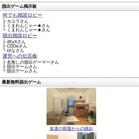
脱出ゲーム掲示板
何でも雑談ロビー
├ カユラさん
├ くまれんじゃー★さん
└ くまれんじゃー★さん
脱出雑談ロビー
├ dEyXさん
├ CDDeさん
└ ゆなさん
運営への伝言板
├ 名無しの脱出ゲーマーさん
├ 脱出ゲームさん
└ 脱出ゲームさん
最新無料脱出ゲーム
友達の部屋からの脱出