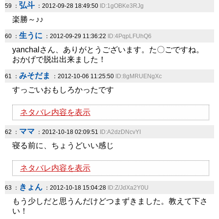
弘斗
59 ：
：2012-09-28 18:49:50
ID:1gOBKe3RJg
楽勝～♪♪
生うに
60 ：
：2012-09-29 11:36:22
ID:4PqpLFUhQ6
yanchalさん、ありがとうございます。た〇ごですね。
おかげで脱出出来ました！
みそだま
61 ：
：2012-10-06 11:25:50
ID:8gMRUENgXc
すっごいおもしろかったです
ネタバレ内容を表示
ママ
62 ：
：2012-10-18 02:09:51
ID:A2dzDNcvYI
寝る前に、ちょうどいい感じ
ネタバレ内容を表示
きょん
63 ：
：2012-10-18 15:04:28
ID:Z/JdXa2Y0U
もう少しだと思うんだけどつまずきました。教えて下さ
い！