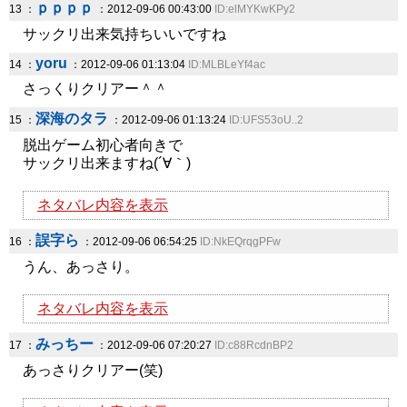
ｐｐｐｐ
13 ：
：2012-09-06 00:43:00
ID:elMYKwKPy2
サックリ出来気持ちいいですね
yoru
14 ：
：2012-09-06 01:13:04
ID:MLBLeYf4ac
さっくりクリアー＾＾
深海のタラ
15 ：
：2012-09-06 01:13:24
ID:UFS53oU..2
脱出ゲーム初心者向きで
サックリ出来ますね(´∀｀)
ネタバレ内容を表示
誤字ら
16 ：
：2012-09-06 06:54:25
ID:NkEQrqgPFw
うん、あっさり。
ネタバレ内容を表示
みっちー
17 ：
：2012-09-06 07:20:27
ID:c88RcdnBP2
あっさりクリアー(笑)