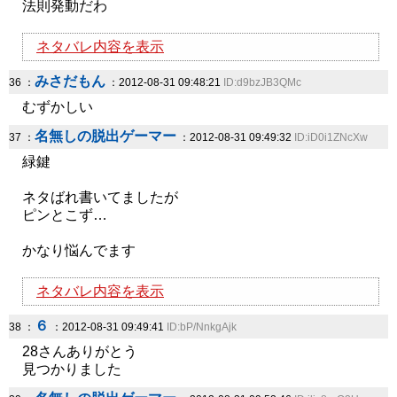
法則発動だわ
ネタバレ内容を表示
みさだもん
36 ：
：2012-08-31 09:48:21
ID:d9bzJB3QMc
むずかしい
名無しの脱出ゲーマー
37 ：
：2012-08-31 09:49:32
ID:iD0i1ZNcXw
緑鍵
ネタばれ書いてましたが
ピンとこず…
かなり悩んでます
ネタバレ内容を表示
６
38 ：
：2012-08-31 09:49:41
ID:bP/NnkgAjk
28さんありがとう
見つかりました