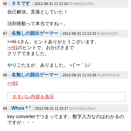
９５です
96 ：
：2012-08-31 11:12:20
ID:lbk5QOcSTw
自己解決。見落としていた！
法則発動って本当ですね～。
名無しの脱出ゲーマー
97 ：
：2012-08-31 11:12:33
ID:jljc8rpQ2U
>>hi cさん、ヒントありがとうございます。
>>91
のヒントで、おかげさまで
クリアできました。
やりごたえが、ありました。ヽ(´ー｀)ノ
名無しの脱出ゲーマー
98 ：
：2012-08-31 11:13:36
ID:yNkRXAvJl.
>>93
ネタバレ内容を表示
Whoa＊°
99 ：
：2012-08-31 11:15:37
ID:mcSDp1Zgao
key converterでつまってます。数字入力なのはわかるの
ですが・・・