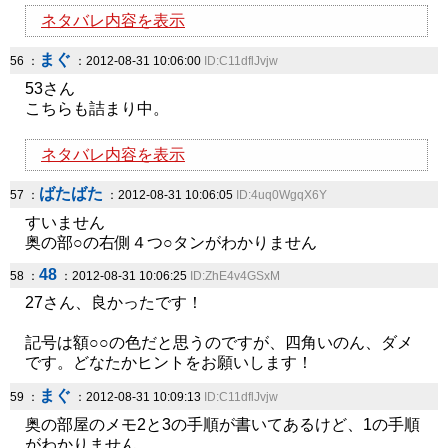
ネタバレ内容を表示
まぐ
56 ：
：2012-08-31 10:06:00
ID:C11dflJvjw
53さん
こちらも詰まり中。
ネタバレ内容を表示
ばたばた
57 ：
：2012-08-31 10:06:05
ID:4uq0WgqX6Y
すいません
奥の部○の右側４つ○タンがわかりません
48
58 ：
：2012-08-31 10:06:25
ID:ZhE4v4GSxM
27さん、良かったです！
記号は額○○の色だと思うのですが、四角いのん、ダメ
です。どなたかヒントをお願いします！
まぐ
59 ：
：2012-08-31 10:09:13
ID:C11dflJvjw
奥の部屋のメモ2と3の手順が書いてあるけど、1の手順
がわかりません。