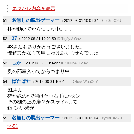
ネタバレ内容を表示
名無しの脱出ゲーマー
51 ：
：2012-08-31 10:01:34
ID:jljc8rpQ2U
柱が動いてからつまり中。。。。
27
52 ：
：2012-08-31 10:01:50
ID:Ttg8yMfOhA
48さんもありがとうございました。
理解力がなくて申しわけありませんでした。
しか
53 ：
：2012-08-31 10:04:27
ID:H00b49L20w
奥の部屋入ってからつまり中
ばたばた
54 ：
：2012-08-31 10:04:56
ID:4uq0WgqX6Y
51さん
確か緑の○で開けた中右手に○タン
その棚の上の扉？がスライ○して
鏡に○い光が…
名無しの脱出ゲーマー
55 ：
：2012-08-31 10:05:04
ID:yNkRXAvJl.
>>51