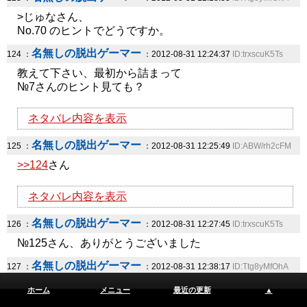
>じゅなさん、
No.70 のヒントでどうですか。
名無しの脱出ゲーマー
124 ：
：2012-08-31 12:24:37
ID:trxscuK5Ts
教えて下さい、最初から詰まって
№7さんのヒント見ても？
ネタバレ内容を表示
名無しの脱出ゲーマー
125 ：
：2012-08-31 12:25:49
ID:ABW/rh2cFM
>>124
さん
ネタバレ内容を表示
名無しの脱出ゲーマー
126 ：
：2012-08-31 12:27:45
ID:trxscuK5Ts
№125さん、ありがとうございました
名無しの脱出ゲーマー
127 ：
：2012-08-31 12:38:17
ID:Ttg8yMfOhA
クリア後のおまけで詰まっています。
ホーム
メニュー
最近の更新
▲