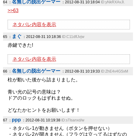
名無しの脱出ゲーマー
64 ：
：2012-08-31 10:18:04
ID:yNkRXAvJl.
>>63
ネタバレ内容を表示
まぐ
65 ：
：2012-08-31 10:18:36
ID:C11dflJvjw
赤鍵できた!
ネタバレ内容を表示
名無しの脱出ゲーマー
66 ：
：2012-08-31 10:19:33
ID:ZhE4v4GSxM
柱が動いた後から詰まりました。
青い光の記号の意味は？
ドアのロックもはずれませぬ。
どなたかヒントをお願いします！
ppp
67 ：
：2012-08-31 10:19:38
ID:sTIsanxd/w
・ネタバレ1が動きません（ボタンを押せない）
・ネタバレ2が開きません（フラグは立ってるはずなの