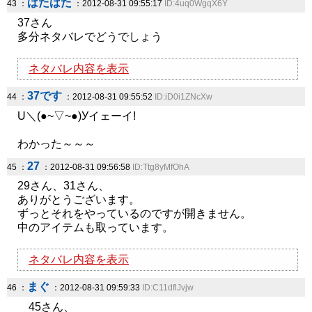
ばたばた
43 ：
：2012-08-31 09:55:17
ID:4uq0WgqX6Y
37さん
多分ネタバレでどうでしょう
ネタバレ内容を表示
37です
44 ：
：2012-08-31 09:55:52
ID:iD0i1ZNcXw
U＼(●~▽~●)Уイェーイ!
わかった～～～
27
45 ：
：2012-08-31 09:56:58
ID:Ttg8yMfOhA
29さん、31さん、
ありがとうございます。
ずっとそれをやっているのですが開きません。
中のアイテムも取っています。
ネタバレ内容を表示
まぐ
46 ：
：2012-08-31 09:59:33
ID:C11dflJvjw
45さん、