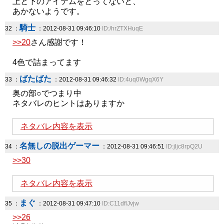
上と下のアイテムをとってないと、
あかないようです。
騎士
32 ：
：2012-08-31 09:46:10
ID:/hrZTXHuqE
>>20
さん感謝です！
4色で詰まってます
ばたばた
33 ：
：2012-08-31 09:46:32
ID:4uq0WgqX6Y
奥の部○でつまり中
ネタバレのヒントはありますか
ネタバレ内容を表示
名無しの脱出ゲーマー
34 ：
：2012-08-31 09:46:51
ID:jljc8rpQ2U
>>30
ネタバレ内容を表示
まぐ
35 ：
：2012-08-31 09:47:10
ID:C11dflJvjw
>>26