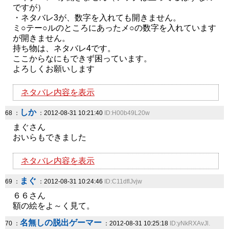
ですが）
・ネタバレ3が、数字を入れても開きません。
ミ○テー○ルのところにあったメ○の数字を入れています
が開きません。
持ち物は、ネタバレ4です。
ここからなにもできず困っています。
よろしくお願いします
ネタバレ内容を表示
しか
68 ：
：2012-08-31 10:21:40
ID:H00b49L20w
まぐさん
おいらもできました
ネタバレ内容を表示
まぐ
69 ：
：2012-08-31 10:24:46
ID:C11dflJvjw
６６さん
額の絵をよ～く見て。
名無しの脱出ゲーマー
70 ：
：2012-08-31 10:25:18
ID:yNkRXAvJl.