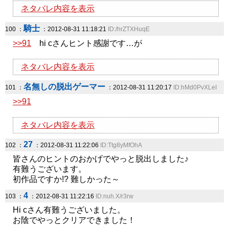
ネタバレ内容を表示
騎士
100 ：
：2012-08-31 11:18:21
ID:/hrZTXHuqE
>>91
hi cさんヒント感謝です…が
ネタバレ内容を表示
名無しの脱出ゲーマー
101 ：
：2012-08-31 11:20:17
ID:hMd0PvXLeI
>>91
ネタバレ内容を表示
27
102 ：
：2012-08-31 11:22:06
ID:Ttg8yMfOhA
皆さんのヒントのおかげでやっと脱出しました♪
有難うございます。
初作品ですか!? 難しかった～
4
103 ：
：2012-08-31 11:22:16
ID:nuh.X/r3rw
Hi cさん有難うございました。
お陰でやっとクリアできました！