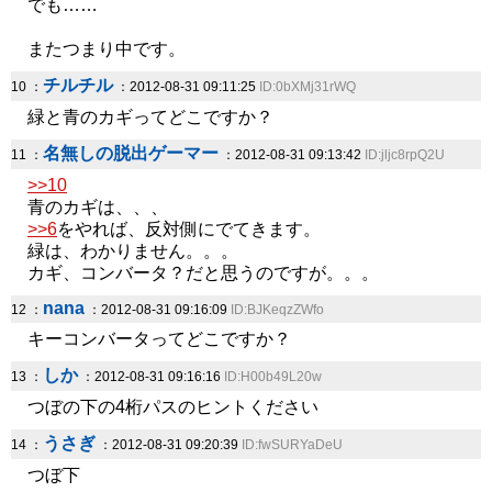
でも……
またつまり中です。
チルチル
10 ：
：2012-08-31 09:11:25
ID:0bXMj31rWQ
緑と青のカギってどこですか？
名無しの脱出ゲーマー
11 ：
：2012-08-31 09:13:42
ID:jljc8rpQ2U
>>10
青のカギは、、、
>>6
をやれば、反対側にでてきます。
緑は、わかりません。。。
カギ、コンバータ？だと思うのですが。。。
nana
12 ：
：2012-08-31 09:16:09
ID:BJKeqzZWfo
キーコンバータってどこですか？
しか
13 ：
：2012-08-31 09:16:16
ID:H00b49L20w
つぼの下の4桁パスのヒントください
うさぎ
14 ：
：2012-08-31 09:20:39
ID:fwSURYaDeU
つぼ下