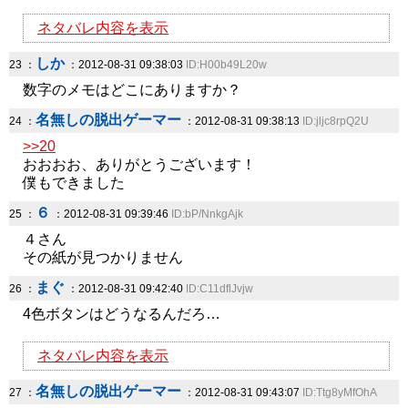
ネタバレ内容を表示
しか
23 ：
：2012-08-31 09:38:03
ID:H00b49L20w
数字のメモはどこにありますか？
名無しの脱出ゲーマー
24 ：
：2012-08-31 09:38:13
ID:jljc8rpQ2U
>>20
おおおお、ありがとうございます！
僕もできました
６
25 ：
：2012-08-31 09:39:46
ID:bP/NnkgAjk
４さん
その紙が見つかりません
まぐ
26 ：
：2012-08-31 09:42:40
ID:C11dflJvjw
4色ボタンはどうなるんだろ…
ネタバレ内容を表示
名無しの脱出ゲーマー
27 ：
：2012-08-31 09:43:07
ID:Ttg8yMfOhA