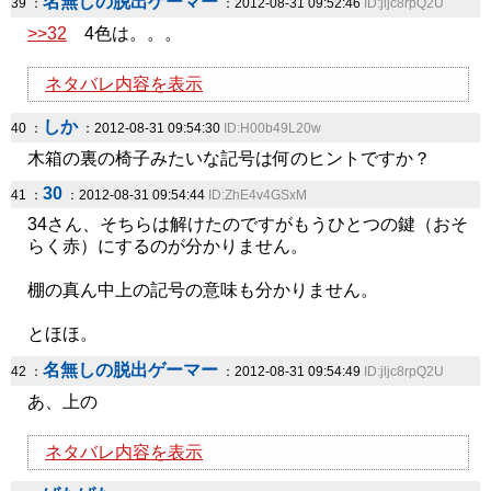
名無しの脱出ゲーマー
39 ：
：2012-08-31 09:52:46
ID:jljc8rpQ2U
>>32
4色は。。。
ネタバレ内容を表示
しか
40 ：
：2012-08-31 09:54:30
ID:H00b49L20w
木箱の裏の椅子みたいな記号は何のヒントですか？
30
41 ：
：2012-08-31 09:54:44
ID:ZhE4v4GSxM
34さん、そちらは解けたのですがもうひとつの鍵（おそ
らく赤）にするのが分かりません。
棚の真ん中上の記号の意味も分かりません。
とほほ。
名無しの脱出ゲーマー
42 ：
：2012-08-31 09:54:49
ID:jljc8rpQ2U
あ、上の
ネタバレ内容を表示