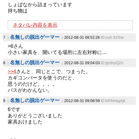
しょぱなから詰まっています
持ち物は
ネタバレ内容を表示
名無しの脱出ゲーマー
7 ：
：2012-08-31 08:52:26
ID:nuh.X/r3rw
>6さん
小さい家具を、開いてる場所に左右対称に…
名無しの脱出ゲーマー
8 ：
：2012-08-31 09:04:03
ID:jljc8rpQ2U
>>4
さんと、同じとこで、つまった。
カギコンバータを使うのだと、
思うのだけど。。。。
パスがわかんない。
名無しの脱出ゲーマー
9 ：
：2012-08-31 09:08:59
ID:bP/NnkgAjk
6です
ありがとうございました
家具おけました