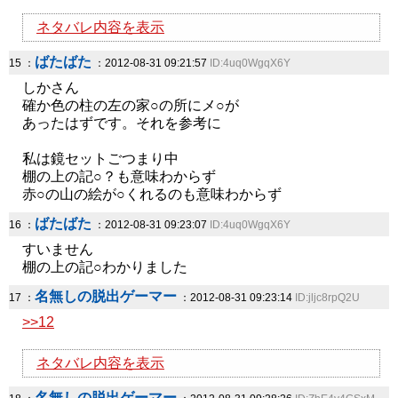
ネタバレ内容を表示
ばたばた
15 ：
：2012-08-31 09:21:57
ID:4uq0WgqX6Y
しかさん
確か色の柱の左の家○の所にメ○が
あったはずです。それを参考に
私は鏡セットごつまり中
棚の上の記○？も意味わからず
赤○の山の絵が○くれるのも意味わからず
ばたばた
16 ：
：2012-08-31 09:23:07
ID:4uq0WgqX6Y
すいません
棚の上の記○わかりました
名無しの脱出ゲーマー
17 ：
：2012-08-31 09:23:14
ID:jljc8rpQ2U
>>12
ネタバレ内容を表示
名無しの脱出ゲーマー