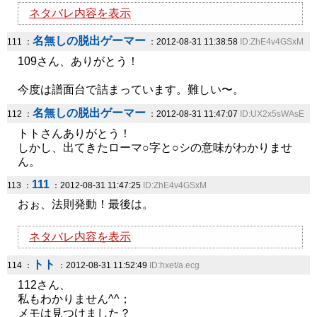
ネタバレ内容を表示
名無しの脱出ゲーマー
111 ：
：2012-08-31 11:38:58
ID:ZhE4v4GSxM
109さん、ありがとう！
今度は譜面台で詰まっています。難しい〜。
名無しの脱出ゲーマー
112 ：
：2012-08-31 11:47:07
ID:UX2x5sWAsE
トトさんありがとう！
しかし、出てきたローマ○字と○シの意味がわかりませ
ん。
111
113 ：
：2012-08-31 11:47:25
ID:ZhE4v4GSxM
おぉ、法則発動！最後は。
ネタバレ内容を表示
トト
114 ：
：2012-08-31 11:52:49
ID:hxet/a.ecg
112さん、
私もわかりません^^；
メモは見つけました？