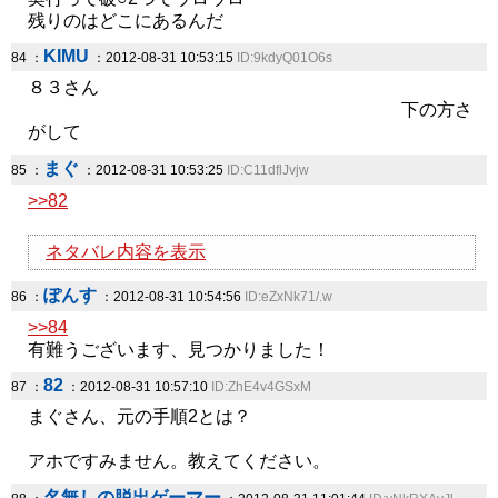
残りのはどこにあるんだ
KIMU
84 ：
：2012-08-31 10:53:15
ID:9kdyQ01O6s
８３さん
下の方さ
がして
まぐ
85 ：
：2012-08-31 10:53:25
ID:C11dflJvjw
>>82
ネタバレ内容を表示
ぽんす
86 ：
：2012-08-31 10:54:56
ID:eZxNk71/.w
>>84
有難うございます、見つかりました！
82
87 ：
：2012-08-31 10:57:10
ID:ZhE4v4GSxM
まぐさん、元の手順2とは？
アホですみません。教えてください。
名無しの脱出ゲーマー