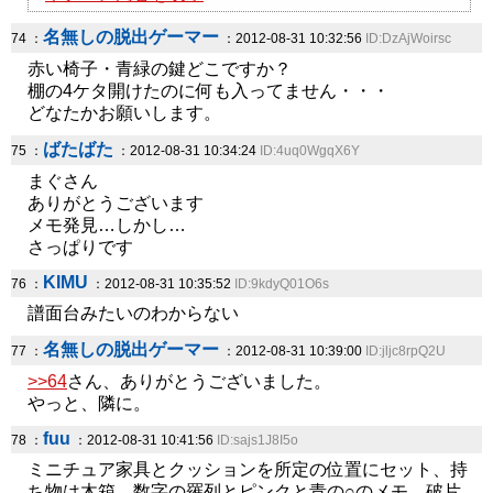
名無しの脱出ゲーマー
74 ：
：2012-08-31 10:32:56
ID:DzAjWoirsc
赤い椅子・青緑の鍵どこですか？
棚の4ケタ開けたのに何も入ってません・・・
どなたかお願いします。
ばたばた
75 ：
：2012-08-31 10:34:24
ID:4uq0WgqX6Y
まぐさん
ありがとうございます
メモ発見…しかし…
さっぱりです
KIMU
76 ：
：2012-08-31 10:35:52
ID:9kdyQ01O6s
譜面台みたいのわからない
名無しの脱出ゲーマー
77 ：
：2012-08-31 10:39:00
ID:jljc8rpQ2U
>>64
さん、ありがとうございました。
やっと、隣に。
fuu
78 ：
：2012-08-31 10:41:56
ID:sajs1J8I5o
ミニチュア家具とクッションを所定の位置にセット、持
ち物は木箱、数字の羅列とピンクと青の○のメモ、破片