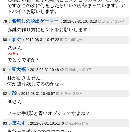
ですがこの次に何をしたらいいのか詰まっています。ア
ドバイスお願いします。
名無しの脱出ゲーマー
79 ：
：2012-08-31 10:43:13
ID:ZhE4v4GSxM
赤鍵の作り方にヒントをお願いします！
まぐ
80 ：
：2012-08-31 10:47:22
ID:C11dflJvjw
79さん
>>65
でどうですか?
豆大福
81 ：
：2012-08-31 10:48:42
ID:NnNgks0bYE
柱が動きません。
何か遣り残してるのかな～
79
82 ：
：2012-08-31 10:48:57
ID:ZhE4v4GSxM
80さん
メモの手順3と青いオブジェですよね？
ぽんす
83 ：
：2012-08-31 10:51:40
ID:eZxNk71/.w
奥行って破○2つでウロウロ･･･