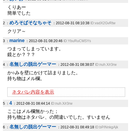
くりあー
簡単でした
めろそぱそなちゃそ
2 ：
：2012-08-31 08:10:38
ID:vadX2GvRtw
クリア～
marine
3 ：
：2012-08-31 08:20:46
ID:YbuRuCMSYs
つまってしまっています。
鏡とか？？？
名無しの脱出ゲーマー
4 ：
：2012-08-31 08:38:07
ID:nuh.X/r3rw
か○みを壁にかけて詰まりました。
持ち物はメル欄。
ネタバレ内容を表示
4
5 ：
：2012-08-31 08:44:14
ID:nuh.X/r3rw
ここはメル欄無かった；
持ち物はネタバレ、の間違いでした。すいません
名無しの脱出ゲーマー
6 ：
：2012-08-31 08:49:18
ID:bP/NnkgAjk