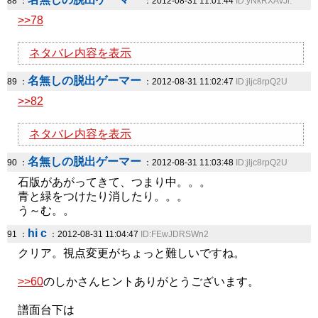
88 ：
：2012-08-31 11:01:44
ID:yNkRXAvJl.
>>78
ネタバレ内容を表示
名無しの脱出ゲーマー
89 ：
：2012-08-31 11:02:47
ID:jljc8rpQ2U
>>82
ネタバレ内容を表示
名無しの脱出ゲーマー
90 ：
：2012-08-31 11:03:48
ID:jljc8rpQ2U
石版があがってきて、つまり中。。。
青と緑をつけたり消したり。。。
う～む。。
hi c
91 ：
：2012-08-31 11:04:47
ID:FEwJDRSWn2
クリア。視点変更がちょっと難しいですね。
>>60
のしかさんヒントありがとうございます。
譜面台下は