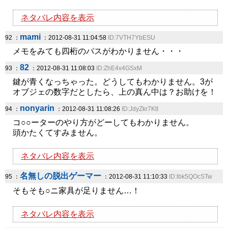
ネタバレ内容を表示
mami
92 ：
：2012-08-31 11:04:58
ID:7VTH7YbESU
メモをみても四桁のパスがわかりません・・・
82
93 ：
：2012-08-31 11:08:03
ID:ZhE4v4GSxM
鍵が青くなっちゃった。どうしてもわかりません。3が
オブジェの数字だとしたら、上の真ん中は？お助けを！
nonyarin
94 ：
：2012-08-31 11:08:26
ID:JdyZkr7KtI
コ○○ーターのやり方がどーしてもわかりません。
頭かたくてすみません。
ネタバレ内容を表示
名無しの脱出ゲーマー
95 ：
：2012-08-31 11:10:33
ID:lbk5QOcSTw
そもそも○ニ家具が足りません…！
ネタバレ内容を表示