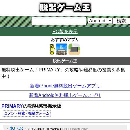
PC版を表示
おすすめアプリ
脱出ゲーム王
無料脱出ゲーム「PRIMARY」の攻略や難易度の投票を募集
中！
新着iPhone無料脱出ゲームアプリ
新着Android無料脱出ゲームアプリ
PRIMARY
の攻略/感想掲示板
コメント検索・投稿フォーム
あいお
1 ：
：2012-08-31 07:49:43
ID:H00b49L20w