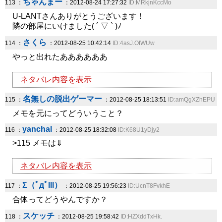
ちゃんまー
113 ：
：2012-08-24 17:27:32
ID:MRkjnKccMo
U-LANTさんありがとうございます！
隣の部屋にいけました( ´ ▽ ` )ﾉ
さくら
114 ：
：2012-08-25 10:42:14
ID:4asJ.OIWUw
やっと出れたああああああ
ネタバレ内容を表示
名無しの脱出ゲーマー
115 ：
：2012-08-25 18:13:51
ID:amQgXZhEPU
メモを元にってどういうこと？
yanchal
116 ：
：2012-08-25 18:32:08
ID:K68U1yDjy2
>115 メモは⇓
ネタバレ内容を表示
Σ（ﾟдﾟlll）
117 ：
：2012-08-25 19:56:23
ID:UcnT8FvkhE
合体ってどうやんですか？
スケッチ
118 ：
：2012-08-25 19:58:42
ID:HZXddTxHk.