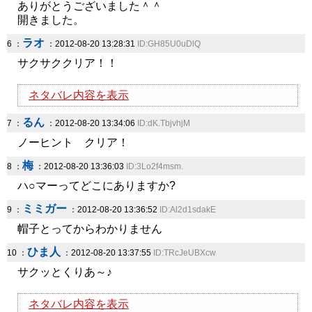
ありがとうございました＾＾
開きました。
ラオ
6 ：
：2012-08-20 13:28:31
ID:GH85U0uDlQ
サクサククリア！！
ネタバレ内容を表示
るん
7 ：
：2012-08-20 13:34:06
ID:dK.TbjvhjM
ノーヒント クリア！
梅
8 ：
：2012-08-20 13:36:03
ID:3Lo2f4msm.
ハ○マーってどこにありますか?
ミミガー
9 ：
：2012-08-20 13:36:52
ID:Al2d1sdakE
帽子とってからわかりません
ひま人
10 ：
：2012-08-20 13:37:55
ID:TRcJeUBXcw
サクッとくりあ～♪
ネタバレ内容を表示