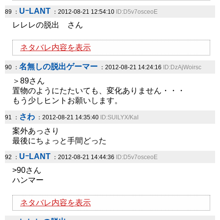
UｰLANT
89 ：
：2012-08-21 12:54:10
ID:D5v7osceoE
レレレの脱出 さん
ネタバレ内容を表示
名無しの脱出ゲーマー
90 ：
：2012-08-21 14:24:16
ID:DzAjWoirsc
＞89さん
置物のようにたたいても、変化ありません・・・
もう少しヒントお願いします。
さわ
91 ：
：2012-08-21 14:35:40
ID:SUlLYX/KaI
案外あっさり
最後にちょっと手間どった
UｰLANT
92 ：
：2012-08-21 14:44:36
ID:D5v7osceoE
>90さん
ハンマー
ネタバレ内容を表示