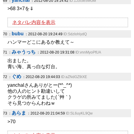
yanchal
69 ：
：2012-08-20 19:14:42
ID:1J3ISe5MGM
>68 3×7を⇓
ネタバレ内容を表示
bubu
70 ：
：2012-08-20 19:24:49
ID:SdzIohlydQ
ハンマーどこにあるか教えて～
みゃうっち
71 ：
：2012-08-20 19:31:08
ID:vnnMyoPfUA
出ました。
青い海、真っ白な灯台。
ぐめ
72 ：
：2012-08-20 19:44:03
ID:aZNdGZ9iXE
yanchalさんありがとー(*^_^*)
他の人のヒント勘違いして
クラゲの所みてました( ´艸｀)
そら見つからんわねｗ
あらま
73 ：
：2012-08-20 21:04:59
ID:SL6uyKL9Qw
>70