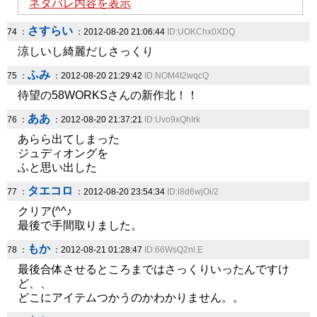
ネタバレ内容を表示
さすらい
74 ：
：2012-08-20 21:06:44
ID:UOKChx0XDQ
涼しいし綺麗だしさっくり
ふみ
75 ：
：2012-08-20 21:29:42
ID:NOM4t2wqcQ
待望の58WORKSさんの新作北！！
ああ
76 ：
：2012-08-20 21:37:21
ID:Uvo9xQhIrk
あらら出てしまった
ジュディオングを
ふと思い出した
タエコロ
77 ：
：2012-08-20 23:54:34
ID:i8d6wjOi/2
クリア(^^♪
最後で手間取りました。
もか
78 ：
：2012-08-21 01:28:47
ID:66WsQ2nl.E
最後合体させるところまではさっくりいったんですけ
ど、、
どこにアイテムつかうのかわかりません。。