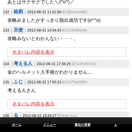
あとはサクサクでした＼(^o^)／
祐莉
132 ：
：2012-08-31 11:01:00
ID:QRrAwoWjQ.
攻略みましたがすっきり脱出成功です(o^^o)
天使
133 ：
：2012-08-31 14:34:43
ID:2VJv39QAfw
攻略みないとわかんない・・・。
ネタバレ内容を表示
考える人
134 ：
：2012-08-31 17:36:25
ID:DzRof5XYjE
金のヘルメット入手後がわかりません…
ふじ
135 ：
：2012-08-31 17:55:23
ID:Cx75bSIQPo
考える人さん
ネタバレ内容を表示
る
136 ：
：2012-08-31 18:29:27
ID:tVvC.lu.0.
最後の組み合わせ方が分かりません。誰か教えてくださ
ホーム
メニュー
最近の更新
▲
い。