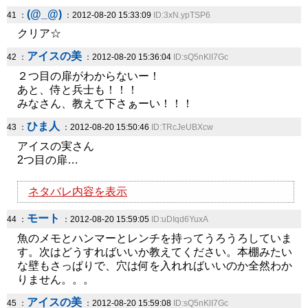
(@_@)
41 ：
：2012-08-20 15:33:09
ID:3xN.ypTSP6
クリア☆
アイスの美
42 ：
：2012-08-20 15:36:04
ID:sQ5nKlI7Gc
２つ目の扉がわからないー！
あと、侍と兵士も！！！
みなさん、教えて下さぁーい！！！
ひま人
43 ：
：2012-08-20 15:50:46
ID:TRcJeUBXcw
アイスの実さん
2つ目の扉…
ネタバレ内容を表示
モート
44 ：
：2012-08-20 15:59:05
ID:uDIqd6YuxA
魚のメモとハンマーとレンチを持ってうろうろしていま
す。次はどうすればいいか教えてください。本棚みたい
な壁もさっぱりで、穴は何を入れればいいのか全然わか
りません。。。
アイスの美
45 ：
：2012-08-20 15:59:08
ID:sQ5nKlI7Gc