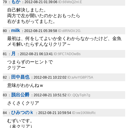
もか
79 ：
：2012-08-21 01:39:06
ID:66WsQ2nl.E
自己解決しました。
両方で左が開いたのかとおもったら
右がまちがってました。
milk
80 ：
：2012-08-21 05:39:58
ID:dlRNGV.2G.
最初は、何をしてよいか全くわからなかったけど、金魚
メモ解いたらすんなりクリア～
月
81 ：
：2012-08-21 06:13:41
ID:9FC7ADOwBs
つまらずのーヒントで
クリアー
田中昌也
82 ：
：2012-08-21 10:22:02
ID:aAvYG8P75A
意味がわかんねｗ
脱出公爵
83 ：
：2012-08-21 10:51:52
ID:.QQyTqih7g
さくさくクリア
ひみつのｋ
84 ：
：2012-08-21 10:59:54
ID:vw1tXlMoRc
むずいです。
（未クリア）