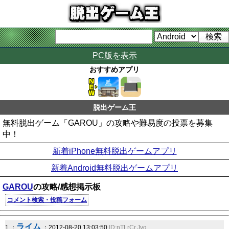
PC版を表示
おすすめアプリ
脱出ゲーム王
無料脱出ゲーム「GAROU」の攻略や難易度の投票を募集
中！
新着iPhone無料脱出ゲームアプリ
新着Android無料脱出ゲームアプリ
GAROU
の攻略/感想掲示板
コメント検索・投稿フォーム
ライム
1 ：
：2012-08-20 13:03:50
ID:nTLrCr.Jvg