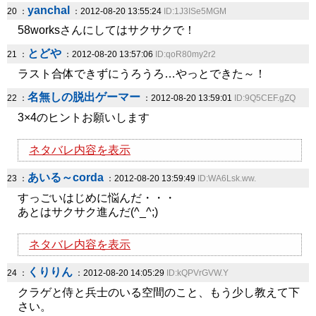
yanchal
20 ：
：2012-08-20 13:55:24
ID:1J3ISe5MGM
58worksさんにしてはサクサクで！
とどや
21 ：
：2012-08-20 13:57:06
ID:qoR80my2r2
ラスト合体できずにうろうろ…やっとできた～！
名無しの脱出ゲーマー
22 ：
：2012-08-20 13:59:01
ID:9Q5CEF.gZQ
3×4のヒントお願いします
ネタバレ内容を表示
あいる～corda
23 ：
：2012-08-20 13:59:49
ID:WA6Lsk.ww.
すっごいはじめに悩んだ・・・
あとはサクサク進んだ(^_^;)
ネタバレ内容を表示
くりりん
24 ：
：2012-08-20 14:05:29
ID:kQPVrGVW.Y
クラゲと侍と兵士のいる空間のこと、もう少し教えて下
さい。