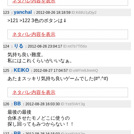
ネタバレ内容を表示
yanchal
123 ：
：2012-08-26 18:18:59
ID:K68U1yDjy2
>121 >122 3色のボタンは⇓
ネタバレ内容を表示
りる
124 ：
：2012-08-26 23:04:17
ID:mt7b7Tl56o
気持ち良い難度。
私にはこれくらいがいいなぁ。
KEIKO
125 ：
：2012-08-27 17:04:57
ID:oWYm9JmnhQ
あたまスッキリ気持ち良いゲームでした(#^.^#)
ネタバレ内容を表示
BB
126 ：
：2012-08-28 16:03:30
ID:YzdSVkY.3g
最後の最後
合体させたモノどこに使うの
探し回ってもみつからない！！
BB