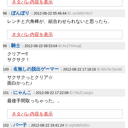
ネタバレ内容を表示
ぼんぼり
98 ：
：2012-08-22 05:46:44
ID:.zeSWGY8xY
レンチと六角棒が、組合わせられないと思ったら、
ネタバレ内容を表示
騎士
99 ：
：2012-08-22 08:53:04
ID:/hrZTXHuqE
クリアー!!
サクサク！
名無しの脱出ゲーマー
100 ：
：2012-08-22 17:18:16
ID:WmTw7jIvoM
サクサクっとクリア☆
面白かった♪
にゃんこ
101 ：
：2012-08-22 17:22:08
ID:7khZCpIzgU
最後手間取っちゃった。。
ネタバレ内容を表示
パー子
102 ：
：2012-08-22 19:41:24
ID:sQhWt/5GEU