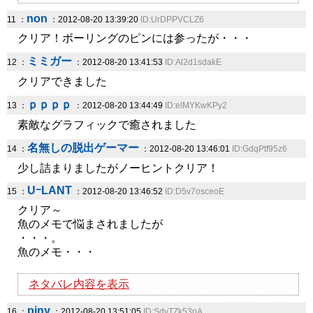
non
11 ：
：2012-08-20 13:39:20
ID:UrDPPVCLZ6
クリア！ボーリングのピンには参ったが・・・
ミミガー
12 ：
：2012-08-20 13:41:53
ID:Al2d1sdakE
クリアできました
ｐｐｐｐ
13 ：
：2012-08-20 13:44:49
ID:elMYKwKPy2
素敵なグラフィックで癒されました
名無しの脱出ゲーマー
14 ：
：2012-08-20 13:46:01
ID:GdqPtf95z6
少し詰まりましたがノーヒントクリア！
UｰLANT
15 ：
：2012-08-20 13:46:52
ID:D5v7osceoE
クリア～
魚のメモで悩まされましたが
・・・。
魚のメモ・・・
ネタバレ内容を表示
piny
16 ：
：2012-08-20 13:51:05
ID:SdvTZk53nA