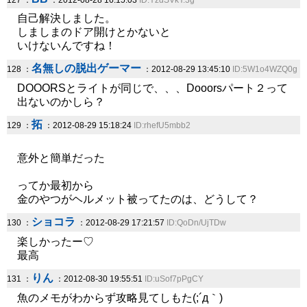
127 ：
：2012-08-28 16:15:03
ID:YzdSVkY.3g
自己解決しました。
しましまのドア開けとかないと
いけないんですね！
名無しの脱出ゲーマー
128 ：
：2012-08-29 13:45:10
ID:5W1o4WZQ0g
DOOORSとライトが同じで、、、Dooorsパート２って
出ないのかしら？
拓
129 ：
：2012-08-29 15:18:24
ID:rhefU5mbb2
意外と簡単だった
ってか最初から
金のやつがヘルメット被ってたのは、どうして？
ショコラ
130 ：
：2012-08-29 17:21:57
ID:QoDn/UjTDw
楽しかったー♡
最高
りん
131 ：
：2012-08-30 19:55:51
ID:uSof7pPgCY
魚のメモがわからず攻略見てしもた(;´д｀)