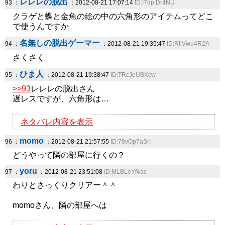
レレレの脱出
93 ：
：2012-08-21 17:07:14
ID:I7dp.Dr4NU
クラゲと蝶と金魚の絵の中の六角形のアイテムってどこ
で使うんですか
名無しの脱出ゲーマー
94 ：
：2012-08-21 19:35:47
ID:RliVwu4R2A
さくさく
ひま人
95 ：
：2012-08-21 19:38:47
ID:TRcJeUBXcw
>>93
レレレの脱出さん
遅レスですが、六角形は…
ネタバレ内容を表示
momo
96 ：
：2012-08-21 21:57:55
ID:78vOp7aSrI
どうやって隣の部屋に行くの？
yoru
97 ：
：2012-08-21 23:51:08
ID:MLBLeYf4ac
わりとさっくりクリアー＾＾
momoさん、隣の部屋へは