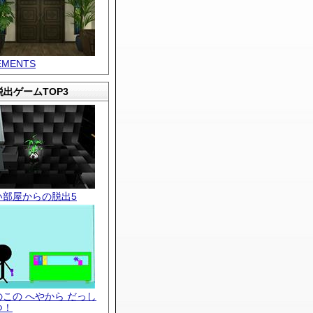
EMENTS
出ゲームTOP3
い部屋からの脱出5
のこの へやから だっし
つ！