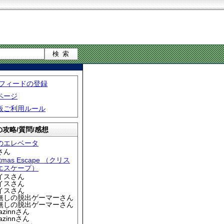
S フィードの登録
ページ
板ご利用ルール
攻略/質問/感想
のエレベータ
さん
stmas Escape （クリス
エスケープ）
アイスさん
アイスさん
アイスさん
名無しの脱出ゲーマーさん
名無しの脱出ゲーマーさん
iazinnさん
iazinnさん