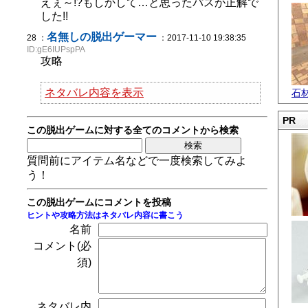
えぇ～!?もしかして…と思ったパスが正解で
した!!
名無しの脱出ゲーマー
28 ：
：2017-11-10 19:38:35
ID:gE6IUPspPA
攻略
ネタバレ内容を表示
石
PR
この脱出ゲームに対する全てのコメントから検索
質問前にアイテム名などで一度検索してみよ
う！
この脱出ゲームにコメントを投稿
ヒントや攻略方法はネタバレ内容に書こう
名前
コメント(必
須)
ネタバレ内