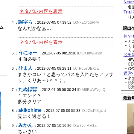
Neu
└ 
ネタバレ内容を表示
Trial
0
└ 
誤字ら
4 ：
：2012-07-05 07:39:52
ID:NkEQrqgPFw
ム
なんだかなぁ…
脱出
何で
├ 
ネタバレ内容を表示
├ 
└ 
うにゅー
5 ：
：2012-07-05 08:19:30
ID:Clt.mWGcBk
脱出
４面必要？
├ d
├ C
ひま人
└ ゆ
6 ：
：2012-07-05 08:28:11
ID:TRcJeUBXcw
運営
まさかコレ？と思ってパスを入れたらアッサ
├ 
リ、くりあ～♪＾＾；。
├ 
└ 
たぬぼぼ
7 ：
：2012-07-05 08:30:34
ID:A5tRUWNguQ
１エンド？
最新
多分クリア
akikohime
8 ：
：2012-07-05 09:55:33
ID:JClcPlSgUU
見にく過ぎる！
みかん
9 ：
：2012-07-05 10:16:20
ID:w7velMxG.s
ちいさい