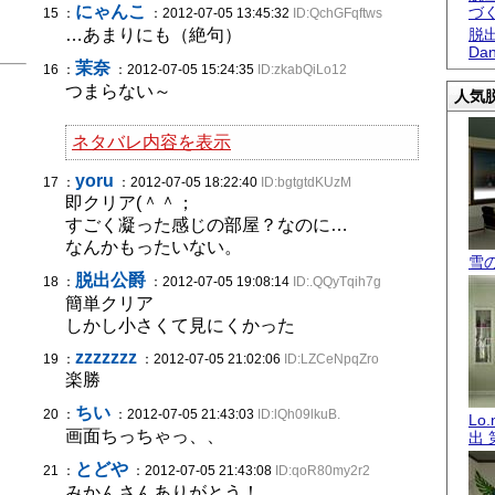
にゃんこ
づ
15 ：
：2012-07-05 13:45:32
ID:QchGFqftws
…あまりにも（絶句）
脱出
Dan
茉奈
16 ：
：2012-07-05 15:24:35
ID:zkabQiLo12
つまらない～
人気脱
ネタバレ内容を表示
yoru
17 ：
：2012-07-05 18:22:40
ID:bgtgtdKUzM
即クリア(＾＾；
すごく凝った感じの部屋？なのに…
なんかもったいない。
雪
脱出公爵
18 ：
：2012-07-05 19:08:14
ID:.QQyTqih7g
簡単クリア
しかし小さくて見にくかった
zzzzzzz
19 ：
：2012-07-05 21:02:06
ID:LZCeNpqZro
楽勝
ちい
20 ：
：2012-07-05 21:43:03
ID:lQh09lkuB.
Lo
画面ちっちゃっ、、
出 
とどや
21 ：
：2012-07-05 21:43:08
ID:qoR80my2r2
みかんさんありがとう！