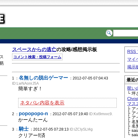
スペースからの逃亡
の攻略/感想掲示板
RS
ス
コメント検索・投稿フォーム
マイ
易
掲示
名無しの脱出ゲーマー
1 ：
：2012-07-05 07:04:43
最近の
ID:LwNAonrJ5A
呪い
簡単すぎ！
└ 坪
Chri
ネタバレ内容を表示
マス
├ 
├ 
popopopo-n
2 ：
：2012-07-05 07:19:40
ID:Kxl9mvvc9.
├ 
かーんたーん
├ 
├ 
騎士
3 ：
：2012-07-05 07:28:13
ID:iZCIySLt4g
├ sa
└ sa
クリアー!!済