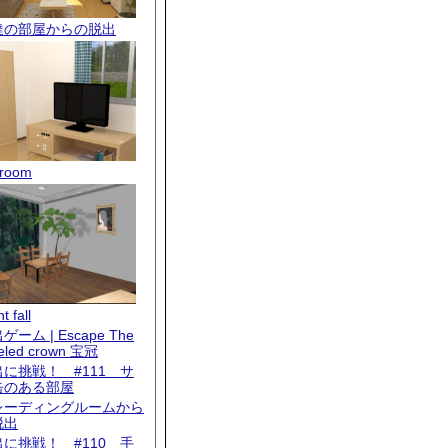
達の部屋からの脱出
room
t fall
ゲーム | Escape The
eled crown 宝冠
出に挑戦！ #111 サ
缶のある部屋
レーディングルームから
脱出
出に挑戦！ #110 手