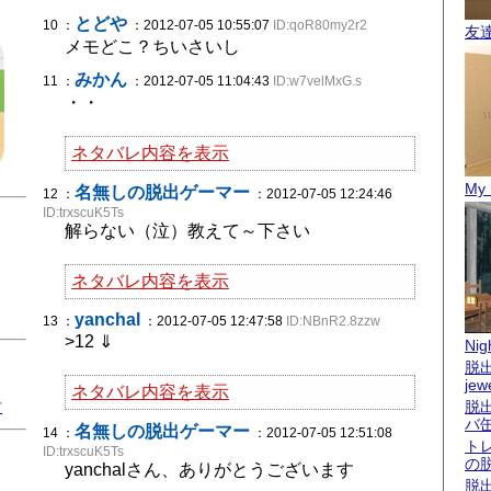
とどや
10 ：
：2012-07-05 10:55:07
ID:qoR80my2r2
友
メモどこ？ちいさいし
みかん
11 ：
：2012-07-05 11:04:43
ID:w7velMxG.s
・・
ネタバレ内容を表示
My 
名無しの脱出ゲーマー
12 ：
：2012-07-05 12:24:46
ID:trxscuK5Ts
解らない（泣）教えて～下さい
ネタバレ内容を表示
yanchal
13 ：
：2012-07-05 12:47:58
ID:NBnR2.8zzw
>12 ⇓
Nigh
脱出
jew
ネタバレ内容を表示
君
脱
バ
名無しの脱出ゲーマー
14 ：
：2012-07-05 12:51:08
ト
ID:trxscuK5Ts
の
yanchalさん、ありがとうございます
脱