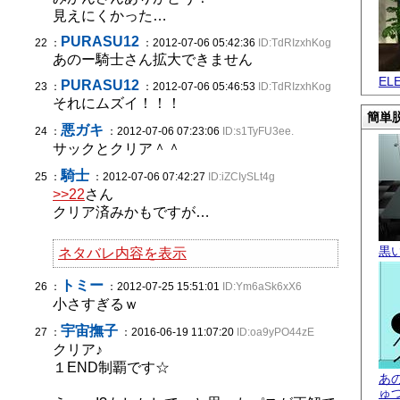
見えにくかった…
PURASU12
22 ：
：2012-07-06 05:42:36
ID:TdRIzxhKog
あのー騎士さん拡大できません
EL
PURASU12
23 ：
：2012-07-06 05:46:53
ID:TdRIzxhKog
それにムズイ！！！
簡単脱
悪ガキ
24 ：
：2012-07-06 07:23:06
ID:s1TyFU3ee.
サックとクリア＾＾
騎士
25 ：
：2012-07-06 07:42:27
ID:iZCIySLt4g
>>22
さん
クリア済みかもですが…
黒
ネタバレ内容を表示
トミー
26 ：
：2012-07-25 15:51:01
ID:Ym6aSk6xX6
小さすぎるｗ
宇宙撫子
27 ：
：2016-06-19 11:07:20
ID:oa9yPO44zE
クリア♪
１END制覇です☆
あ
ゅ