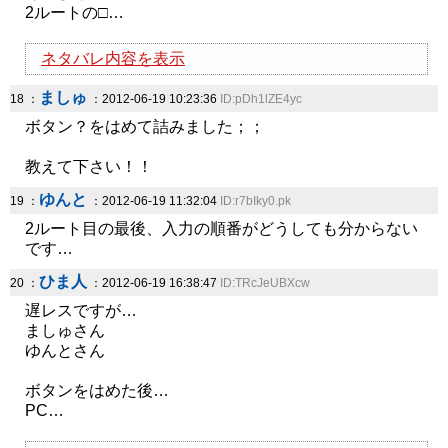
2ルートの□…
ネタバレ内容を表示
ましゅ
18 ：
：2012-06-19 10:23:36
ID:pDh1lZE4yc
ボタン？をはめて詰みました；；
教えて下さい！！
ゆんと
19 ：
：2012-06-19 11:32:04
ID:r7bIky0.pk
2ルート目の最後、入力の順番がどうしても分からない
です…
ひま人
20 ：
：2012-06-19 16:38:47
ID:TRcJeUBXcw
遅レスですが…
ましゅさん
ゆんとさん
ボタンをはめた後…
PC…