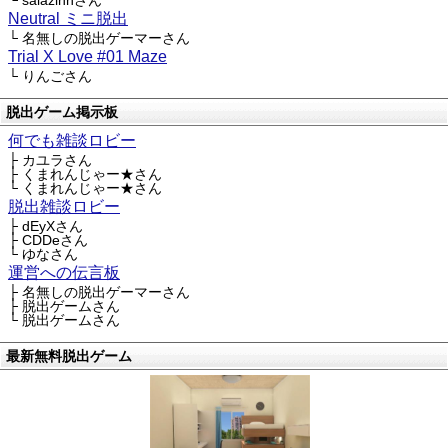
└ saiazinnさん
Neutral ミニ脱出
└ 名無しの脱出ゲーマーさん
Trial X Love #01 Maze
└ りんごさん
脱出ゲーム掲示板
何でも雑談ロビー
├ カユラさん
├ くまれんじゃー★さん
└ くまれんじゃー★さん
脱出雑談ロビー
├ dEyXさん
├ CDDeさん
└ ゆなさん
運営への伝言板
├ 名無しの脱出ゲーマーさん
├ 脱出ゲームさん
└ 脱出ゲームさん
最新無料脱出ゲーム