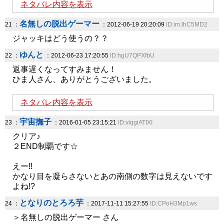
ネタバレ内容を表示
名無しの脱出ゲーマー
21 ：
：2012-06-19 20:20:09
ID:im.lhC5MD2
ジャッキはどう使うの？？
ゆんと
22 ：
：2012-06-23 17:20:55
ID:hgU7QPXfbU
返事遅くなってすみません！
ひま人さん、ありがとうございました。
ネタバレ内容を表示
宇宙撫子
23 ：
：2016-01-05 23:15:21
ID:viqgiATIXI
クリア♪
２END制覇です☆
えー‼
かなり目を凝らさないとあの南側の数字は見えないです
よね!?
となりのとろろ芋
24 ：
：2017-11-11 15:27:55
ID:CPoH3Mp1ws
＞名無しの脱出ゲーマー さん