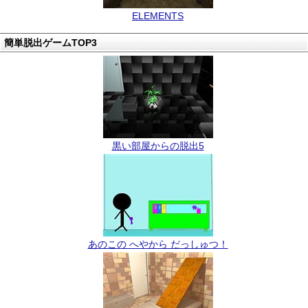
ELEMENTS
簡単脱出ゲームTOP3
黒い部屋からの脱出5
あのこの へやから だっしゅつ！