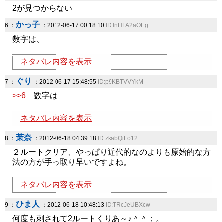
2が見つからない
かっ子
6 ：
：2012-06-17 00:18:10
ID:lnHFA2aOEg
数字は、
ネタバレ内容を表示
ぐり
7 ：
：2012-06-17 15:48:55
ID:p9KBTVVYkM
>>6
数字は
ネタバレ内容を表示
茉奈
8 ：
：2012-06-18 04:39:18
ID:zkabQiLo12
２ルートクリア、やっぱり近代的なのよりも原始的な方
法の方が手っ取り早いですよね。
ネタバレ内容を表示
ひま人
9 ：
：2012-06-18 10:48:13
ID:TRcJeUBXcw
何度も刺されて2ルートくりあ～♪＾＾；。