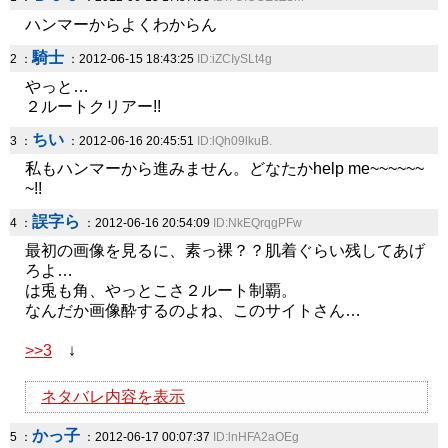
ハンマーからよくわからん
騎士
2 ：
：2012-06-15 18:43:25
ID:iZCIySLt4g
やっと…
２ルートクリアー!!
ちい
3 ：
：2012-06-16 20:45:51
ID:lQh09lkuB.
私もハンマーから進みません。どなたかhelp me~~~~~~
~!!
誤字ら
4 ：
：2012-06-16 20:54:09
ID:NkEQrqgPFw
最初の画像を見るに、素っ裸？？肌着ぐらい残してあげ
ろよ…
は兎も角、やっとこさ２ルート制覇。
なんだか画像酔するのよね、このサイトさん…
>>3
↓
ネタバレ内容を表示
かっ子
5 ：
：2012-06-17 00:07:37
ID:lnHFA2aOEg