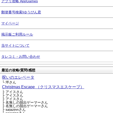
アプリ攻略 AppGames
郵便番号検索|ゆうびん君
マイページ
掲示板ご利用ルール
当サイトについて
タレコミ・お問い合わせ
最近の攻略/質問/感想
呪いのエレベータ
└ 坪さん
Christmas Escape （クリスマスエスケープ）
├ アイスさん
├ アイスさん
├ アイスさん
├ 名無しの脱出ゲーマーさん
├ 名無しの脱出ゲーマーさん
├ saiazinnさん