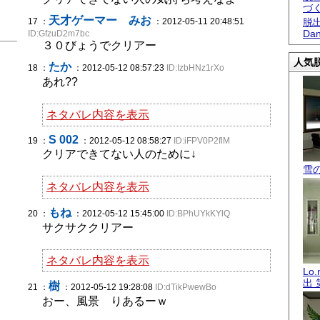
づ
天才ゲーマー みお
17 ：
：2012-05-11 20:48:51
脱出
Dan
ID:GfzuD2m7bc
３０びょうでクリアー
人気脱
たか
18 ：
：2012-05-12 08:57:23
ID:IzbHNz1rXo
あれ??
ネタバレ内容を表示
S 002
19 ：
：2012-05-12 08:58:27
ID:iFPV0P2flM
クリアできてない人のために↓
雪
ネタバレ内容を表示
もね
20 ：
：2012-05-12 15:45:00
ID:BPhUYkKYlQ
サクサククリアー
ネタバレ内容を表示
Lo
出 
樹
21 ：
：2012-05-12 19:28:08
ID:dTikPwewBo
おー、風景 りあるーｗ