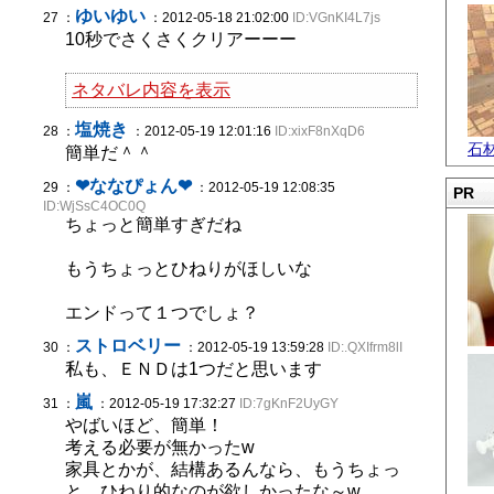
ゆいゆい
27 ：
：2012-05-18 21:02:00
ID:VGnKI4L7js
10秒でさくさくクリアーーー
ネタバレ内容を表示
塩焼き
28 ：
：2012-05-19 12:01:16
ID:xixF8nXqD6
石
簡単だ＾＾
❤ななぴょん❤
29 ：
：2012-05-19 12:08:35
PR
ID:WjSsC4OC0Q
ちょっと簡単すぎだね
もうちょっとひねりがほしいな
エンドって１つでしょ？
ストロベリー
30 ：
：2012-05-19 13:59:28
ID:.QXIfrm8lI
私も、ＥＮＤは1つだと思います
嵐
31 ：
：2012-05-19 17:32:27
ID:7gKnF2UyGY
やばいほど、簡単！
考える必要が無かったw
家具とかが、結構あるんなら、もうちょっ
と、ひねり的なのが欲しかったな～w