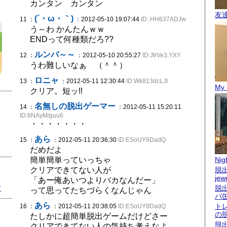
カンタン カンタン
友
(´・ω・｀)
11 ：
：2012-05-10 19:07:44
ID:.HH637ADJw
う～わ かんたんｗｗ
ENDって何種類だろ??
ルンバ～～
12 ：
：2012-05-10 20:55:27
ID:JIrVe3.YXY
うわ難しいなぁ （＾＾）
ロニャ
13 ：
：2012-05-11 12:30:44
ID:Wk813dcLJI
My 
クリア。短ッ!!
名無しの脱出ゲーマー
14 ：
：2012-05-11 15:20:11
ID:8NAyM/guu6
・・・・・・・
あら
15 ：
：2012-05-11 20:36:30
ID:ESoUY9DadQ
だめだよ
簡単簡単っていっちゃ
Nigh
クリアできてない人が
脱出
jew
「あー俺あいつよりバカなんだー」
君
脱
って思ってたちづらくなんじゃん
バ
あら
ト
16 ：
：2012-05-11 20:38:05
ID:ESoUY9DadQ
の
たしかに超簡単脱出ゲームだけどさー
脱
クリアできてない人の気持ち考えなよ