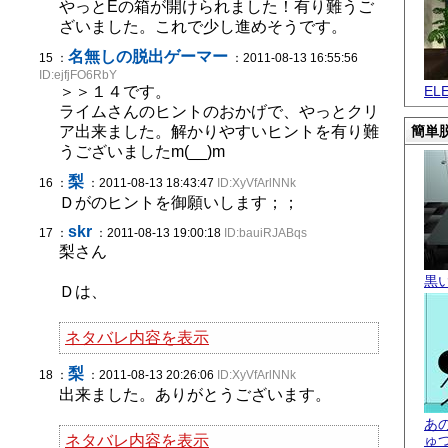
やっとEの箱が開けられました！有り難うご
ざいました。これで少し進めそうです。
名無しの脱出ゲーマー
15 ：
：2011-08-13 16:55:56
ID:ejfjFO6RbY
＞＞１４です。
EL
ライムさんのヒントのおかげで、やっとクリ
ア出来ました。解かりやすいヒントを有り難
簡単脱
うございましたm(__)m
梨
16 ：
：2011-08-13 18:43:47
ID:XyVfArlNNk
Ｄがのヒントを御願いします；；
skr
17 ：
：2011-08-13 19:00:18
ID:bauiRJABqs
梨さん
黒
Ｄは、
ネタバレ内容を表示
梨
18 ：
：2011-08-13 20:26:06
ID:XyVfArlNNk
出来ました。ありがとうございます。
あ
ネタバレ内容を表示
ゅ