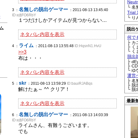
Neu
└ 
名無しの脱出ゲーマー
3 ：
：2011-08-13 13:45:40
Trial
ID:ejfjFO6RbY
0
└ 
１つだけしかアイテムが見つからない…
ム
脱出
ネタバレ内容を表示
何で
├ 
ライム
4 ：
：2011-08-13 13:55:48
ID:HqsnN1.HvU
├ 
└ 
>>3
脱出
布は・・・
├ d
├ C
└ ゆ
ネタバレ内容を表示
運営
├ 
skr
5 ：
：2011-08-13 13:59:29
ID:bauiRJABqs
├ 
解けたぁ～ ^^ クリア！
└ 
最新
ネタバレ内容を表示
名無しの脱出ゲーマー
6 ：
：2011-08-13 14:03:39
ID:ejfjFO6RbY
ライムさん、有難うございます。
でも