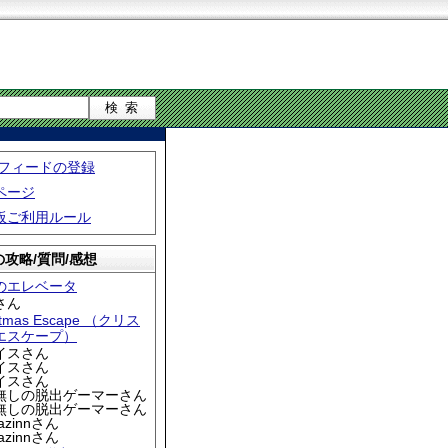
S フィードの登録
ページ
板ご利用ルール
攻略/質問/感想
のエレベータ
さん
stmas Escape （クリス
エスケープ）
アイスさん
アイスさん
アイスさん
名無しの脱出ゲーマーさん
名無しの脱出ゲーマーさん
iazinnさん
iazinnさん