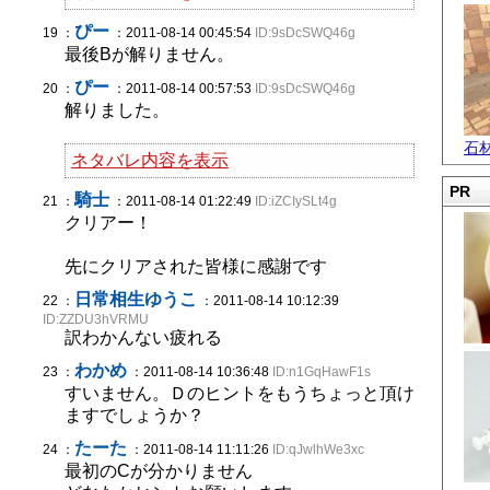
ぴー
19 ：
：2011-08-14 00:45:54
ID:9sDcSWQ46g
最後Bが解りません。
ぴー
20 ：
：2011-08-14 00:57:53
ID:9sDcSWQ46g
解りました。
石
ネタバレ内容を表示
PR
騎士
21 ：
：2011-08-14 01:22:49
ID:iZCIySLt4g
クリアー！
先にクリアされた皆様に感謝です
日常相生ゆうこ
22 ：
：2011-08-14 10:12:39
ID:ZZDU3hVRMU
訳わかんない疲れる
わかめ
23 ：
：2011-08-14 10:36:48
ID:n1GqHawF1s
すいません。Ｄのヒントをもうちょっと頂け
ますでしょうか？
たーた
24 ：
：2011-08-14 11:11:26
ID:qJwlhWe3xc
最初のCが分かりません