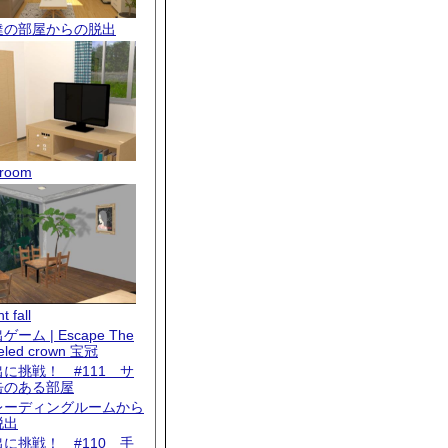
達の部屋からの脱出
room
t fall
ゲーム | Escape The
eled crown 宝冠
出に挑戦！ #111 サ
缶のある部屋
レーディングルームから
脱出
出に挑戦！ #110 手