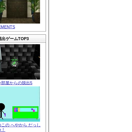
EMENTS
出ゲームTOP3
い部屋からの脱出5
のこの へやから だっし
つ！