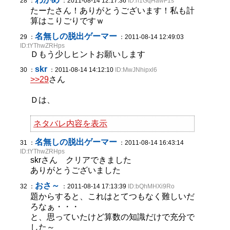
28 ：
：2011-08-14 12:17:36
ID:n1GqHawF1s
たーたさん！ありがとうございます！私も計
算はこりごりですｗ
名無しの脱出ゲーマー
29 ：
：2011-08-14 12:49:03
ID:tYThwZRHps
Ｄもう少しヒントお願いします
skr
30 ：
：2011-08-14 14:12:10
ID:MwJNhipxl6
>>29
さん
Ｄは、
ネタバレ内容を表示
名無しの脱出ゲーマー
31 ：
：2011-08-14 16:43:14
ID:tYThwZRHps
skrさん クリアできました
ありがとうございました
おさ～
32 ：
：2011-08-14 17:13:39
ID:bQhMHXi9Ro
題からすると、これはとてつもなく難しいだ
ろなぁ・・・
と、思っていたけど算数の知識だけで充分で
した～