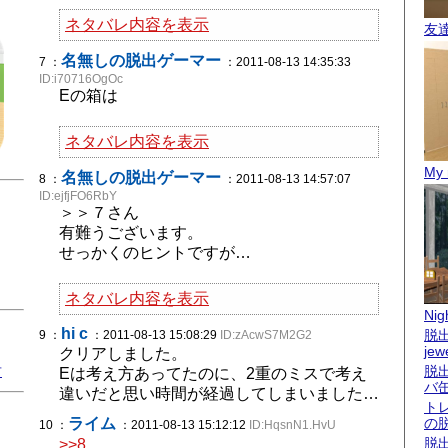
ネタバレ内容を表示
友
名無しの脱出ゲーマー
7 ：
：2011-08-13 14:35:33
ID:i70716OgOc
Eの箱は
ネタバレ内容を表示
My 
名無しの脱出ゲーマー
8 ：
：2011-08-13 14:57:07
ID:ejfjFO6RbY
＞＞７さん
有難うございます。
せっかくのヒントですが…
ネタバレ内容を表示
Nigh
hi c
脱出
9 ：
：2011-08-13 15:08:29
ID:zAcwS7M2G2
jew
クリアしました。
君
脱
Eは考え方あってたのに、2重のミスで考え
バ
違いだと思い時間が経過してしまいました…
ト
ライム
の
10 ：
：2011-08-13 15:12:12
ID:HqsnN1.HvU
脱
>>8