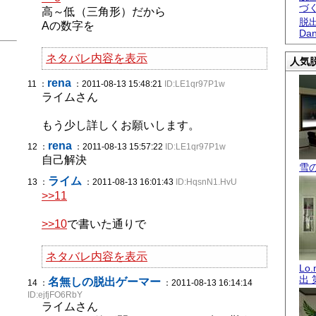
づ
高～低（三角形）だから
脱出
Aの数字を
Dan
ネタバレ内容を表示
人気脱
rena
11 ：
：2011-08-13 15:48:21
ID:LE1qr97P1w
ライムさん
もう少し詳しくお願いします。
rena
12 ：
：2011-08-13 15:57:22
ID:LE1qr97P1w
自己解決
雪
ライム
13 ：
：2011-08-13 16:01:43
ID:HqsnN1.HvU
>>11
>>10
で書いた通りで
ネタバレ内容を表示
Lo
出 
名無しの脱出ゲーマー
14 ：
：2011-08-13 16:14:14
ID:ejfjFO6RbY
ライムさん