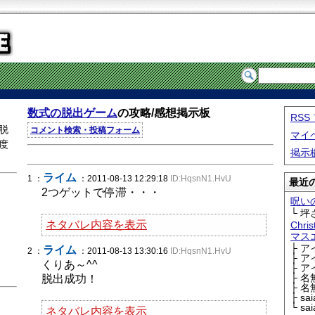
数式の脱出ゲーム
の攻略/感想掲示板
RS
脱
コメント検索・投稿フォーム
マイ
度
掲示
ライム
1 ：
：2011-08-13 12:29:18
ID:HqsnN1.HvU
最近の
2つゲットで停滞・・・
呪い
└ 坪
ネタバレ内容を表示
Chri
マス
├ 
ライム
2 ：
：2011-08-13 13:30:16
ID:HqsnN1.HvU
├ 
くりあ～^^
├ 
├ 
脱出成功！
├ 
├ sa
└ sa
ネタバレ内容を表示