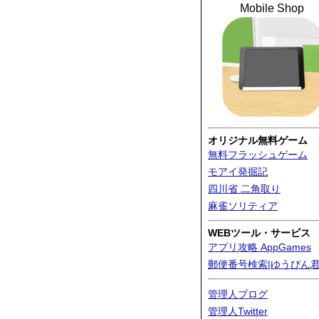
Mobile Shop
オリジナル無料ゲーム
無料フラッシュゲーム
モアイ発掘記
四川省 二角取り
麻雀ソリティア
WEBツール・サービス
アプリ攻略 AppGames
郵便番号検索|ゆうびん
管理人ブログ
管理人Twitter