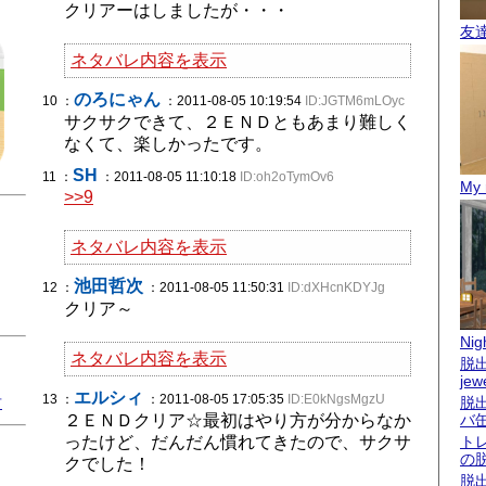
クリアーはしましたが・・・
友
ネタバレ内容を表示
のろにゃん
10 ：
：2011-08-05 10:19:54
ID:JGTM6mLOyc
サクサクできて、２ＥＮＤともあまり難しく
なくて、楽しかったです。
SH
11 ：
：2011-08-05 11:10:18
ID:oh2oTymOv6
My 
>>9
ネタバレ内容を表示
池田哲次
12 ：
：2011-08-05 11:50:31
ID:dXHcnKDYJg
クリア～
Nigh
ネタバレ内容を表示
脱出
jew
エルシィ
13 ：
：2011-08-05 17:05:35
ID:E0kNgsMgzU
君
脱
２ＥＮＤクリア☆最初はやり方が分からなか
バ
ったけど、だんだん慣れてきたので、サクサ
ト
の
クでした！
脱