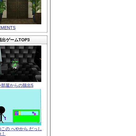
EMENTS
出ゲームTOP3
い部屋からの脱出5
のこの へやから だっし
つ！