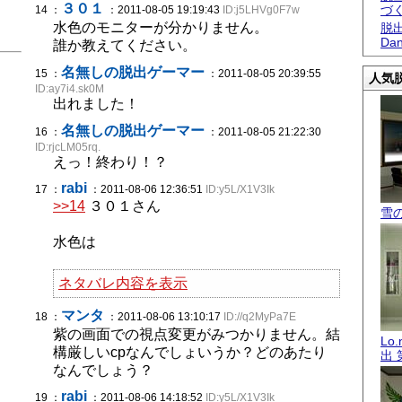
３０１
づ
14 ：
：2011-08-05 19:19:43
ID:j5LHVg0F7w
水色のモニターが分かりません。
脱出
Dan
誰か教えてください。
名無しの脱出ゲーマー
15 ：
：2011-08-05 20:39:55
人気脱
ID:ay7i4.sk0M
出れました！
名無しの脱出ゲーマー
16 ：
：2011-08-05 21:22:30
ID:rjcLM05rq.
えっ！終わり！？
rabi
17 ：
：2011-08-06 12:36:51
ID:y5L/X1V3Ik
>>14
３０１さん
雪
水色は
ネタバレ内容を表示
マンタ
18 ：
：2011-08-06 13:10:17
ID://q2MyPa7E
紫の画面での視点変更がみつかりません。結
Lo
構厳しいcpなんでしょいうか？どのあたり
出 
なんでしょう？
rabi
19 ：
：2011-08-06 14:18:52
ID:y5L/X1V3Ik