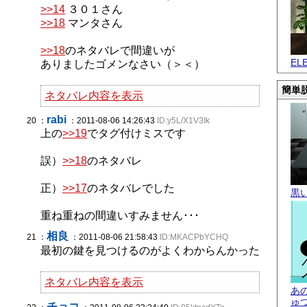
>>14
３０１さん
>>18
マンタさん
>>18
のネタバレで間違いが
EL
ありましたゴメンなさい（＞＜）
簡単脱
ネタバレ内容を表示
rabi
20 ：
：2011-08-06 14:26:43
ID:y5L/X1V3Ik
上の
>>19
でタグ付けミスです
誤）
>>18
のネタバレ
正）
>>17
のネタバレでした
黒
重ね重ねの間違いすみません･･･
相良
21 ：
：2011-08-06 21:58:43
ID:MKACPbYCHQ
最初の鍵を見つけるのがよくわからんかった
ネタバレ内容を表示
あ
ゅ
チョコ