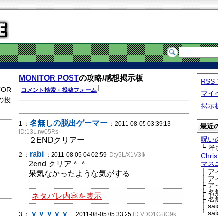
MONITOR POST
の攻略/感想掲示板
RS
OR
コメント検索・投稿フォーム
マイ
の投
掲示
名無しの脱出ゲーマー
1 ：
：2011-08-05 03:39:13
最近の
ID:13L.rw05Rs
呪い
２ENDクリアー
└ 坪
rabi
2 ：
：2011-08-05 04:02:59
ID:y5L/X1V3Ik
Chri
2end クリア＾＾
マス
├ 
呆気なかったような気がする
├ 
├ 
├ 
ネタバレ内容を表示
├ 
├ sa
└ sa
ｖｖｖｖｖ
3 ：
：2011-08-05 05:33:25
ID:VDO1G.8C9k