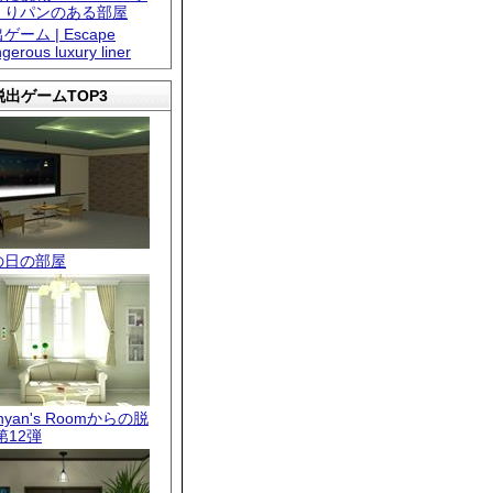
くりパンのある部屋
ゲーム | Escape
gerous luxury liner
出ゲームTOP3
の日の部屋
.nyan's Roomからの脱
第12弾