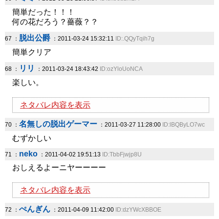
簡単だった！！！
何の花だろう？薔薇？？
脱出公爵
67 ：
：2011-03-24 15:32:11
ID:.QQyTqih7g
簡単クリア
リリ
68 ：
：2011-03-24 18:43:42
ID:ozYloUoNCA
楽しい。
ネタバレ内容を表示
名無しの脱出ゲーマー
70 ：
：2011-03-27 11:28:00
ID:lBQByLO7wc
むずかしい
neko
71 ：
：2011-04-02 19:51:13
ID:TbbFjwjp8U
おしえるよーニヤーーーー
ネタバレ内容を表示
ぺんぎん
72 ：
：2011-04-09 11:42:00
ID:dzYWcXBBOE