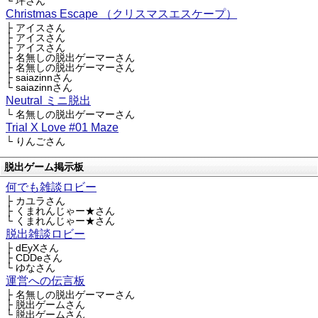
└ 坪さん
Christmas Escape （クリスマスエスケープ）
├ アイスさん
├ アイスさん
├ アイスさん
├ 名無しの脱出ゲーマーさん
├ 名無しの脱出ゲーマーさん
├ saiazinnさん
└ saiazinnさん
Neutral ミニ脱出
└ 名無しの脱出ゲーマーさん
Trial X Love #01 Maze
└ りんごさん
脱出ゲーム掲示板
何でも雑談ロビー
├ カユラさん
├ くまれんじゃー★さん
└ くまれんじゃー★さん
脱出雑談ロビー
├ dEyXさん
├ CDDeさん
└ ゆなさん
運営への伝言板
├ 名無しの脱出ゲーマーさん
├ 脱出ゲームさん
└ 脱出ゲームさん