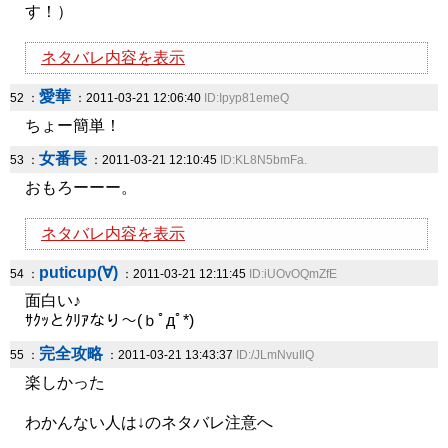
す！）
ネタバレ内容を表示
愛華
52 ：
：2011-03-21 12:06:40
ID:Ipyp81emeQ
ちょー簡単！
女番長
53 ：
：2011-03-21 12:10:45
ID:KL8N5bmFa.
おもろーーー。
ネタバレ内容を表示
puticup(∀)
54 ：
：2011-03-21 12:11:45
ID:iUOvOQmZfE
面白い♪
ｻｸｯとｸﾘｱなり～(ｂﾟдﾟ*)
完全攻略
55 ：
：2011-03-21 13:43:37
ID:/JLmNvuIlQ
楽しかった
わかんない人は↓のネタバレ注意へ