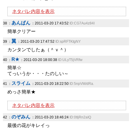
ネタバレ内容を表示
あんぱん
38 ：
：2011-03-20 17:43:52
ID:CG7Au4z84I
簡単クリアー
翼
39 ：
：2011-03-20 17:47:52
ID:spRFTKtgNY
カンタンでしたぁ（＾ｖ＾）
R★
40 ：
：2011-03-20 18:00:38
ID:ULyT5jVRfw
簡単☆
てっいうか・・・たのしい～
スライム
41 ：
：2011-03-20 18:22:50
ID:5npVM/dRa.
めっさ簡単★
ネタバレ内容を表示
のぞみん
42 ：
：2011-03-20 18:46:24
ID:0tIjRn2aIQ
最後の花がキレイっ