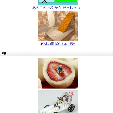
あのこの へやから だっしゅつ！
石材の部屋からの脱出
PR