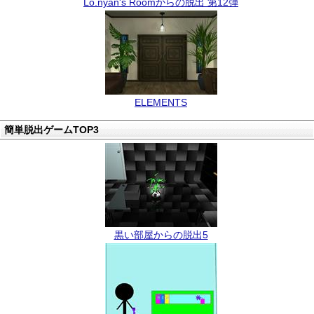
Lo.nyan's Roomからの脱出 第12弾
ELEMENTS
簡単脱出ゲームTOP3
黒い部屋からの脱出5