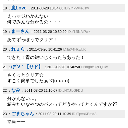
嵐Love
18 ：
：2011-03-20 10:04:08
ID:9/hPW4eJTw
えっマジわかんない
何でみんな分かるの・・・
まーさん
19 ：
：2011-03-20 10:39:20
ID:Yl.SNAiPwk
あてずっぽうでクリア！
れぇら
20 ：
：2011-03-20 10:41:26
ID:faX4HkEfUc
できた！青の鍵いじくったらあった！
((*´∀｀【サド】
21 ：
：2011-03-20 10:46:50
ID:mgdx8PLQOw
さくっとクリア☆
すごく簡単でしたぁヾ(o･ω･o)ゞ
なみ
22 ：
：2011-03-20 11:10:07
ID:yNXJlyGFDU
分かんない…。
箱みたいなやつのパスってどうやってとくんですか??
ごまちゃん
23 ：
：2011-03-20 11:10:39
ID:tTpvoKBmdA
簡単ーー