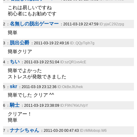
これは易しいですね
初心者にもお勧めです
名無しの脱出ゲーマー
2 ：
：2011-03-19 22:47:59
ID:yjaC292zpg
簡単
脱出公爵
3 ：
：2011-03-19 22:49:16
ID:.QQyTqih7g
簡単クリア
ちい
4 ：
：2011-03-19 22:51:04
ID:szQR1vs4cE
簡単でよかった
ストレスが発散できました
skr
5 ：
：2011-03-19 23:12:36
ID:OkBeJtUhek
簡単でした クリア ^^
騎士
6 ：
：2011-03-19 23:38:09
ID:F9N7KkUVpY
クリアー！
簡単
ナナシちゃん
7 ：
：2011-03-20 00:47:43
ID:rMMobop.W6