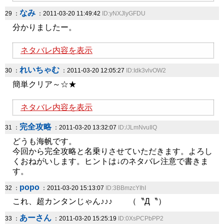
なみ
29 ：
：2011-03-20 11:49:42
ID:yNXJlyGFDU
分かりましたー。
ネタバレ内容を表示
れいちゃむ
30 ：
：2011-03-20 12:05:27
ID:Idk3vlvOW2
簡単クリア～☆★
ネタバレ内容を表示
完全攻略
31 ：
：2011-03-20 13:32:07
ID:/JLmNvuIlQ
どうも海帆です。
今回から完全攻略と名乗りさせていただきます。よろし
くおねがいします。ヒントは↓のネタバレ注意で書きま
す。
popo
32 ：
：2011-03-20 15:13:07
ID:3BBmzcYIhI
これ、超カンタンじゃん♪♪♪ （〝Д〝）
あーさん
33 ：
：2011-03-20 15:25:19
ID:0XsPCPbPP2