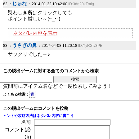
じゅな
82 ：
：2014-01-22 10:42:00
ID:3dn20kTmig
疑わしき所はクリックしても
ポイント厳しい～(~_~;)
ネタバレ内容を表示
うさぎの鼻
83 ：
：2017-04-08 11:20:18
ID:YyRStv3PE.
サックリでした～♪
この脱出ゲームに対する全てのコメントから検索
質問前にアイテム名などで一度検索してみよう！
よくある検索：
青
この脱出ゲームにコメントを投稿
ヒントや攻略方法はネタバレ内容に書こう
名前
コメント(必
須)