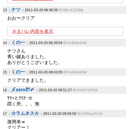
ナツ
13 ：
：2011-03-20 08:38:36
ID:5M.eCZUEfg
おお〜クリア
ネタバレ内容を表示
くの一
14 ：
：2011-03-20 08:39:54
ID:rU4hek3rNE
ナツさん
青い鍵ありました。
ありがとうございました。
くの一
15 ：
：2011-03-20 08:43:05
ID:rU4hek3rNE
クリアできました。
〆zero㌍〆
16 ：
：2011-03-20 08:51:27
ID:lHU6YsTGz6
ｻｸｯとｸﾘｱｰ☆
躓く所。。。無
☆ラムネス☆
17 ：
：2011-03-20 09:50:56
ID:UF8buaY2JA
激簡単ｗ
クリアー！