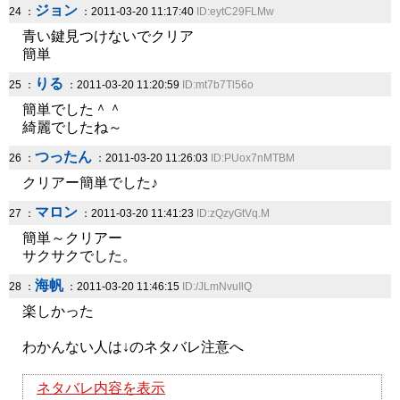
ジョン
24 ：
：2011-03-20 11:17:40
ID:eytC29FLMw
青い鍵見つけないでクリア
簡単
りる
25 ：
：2011-03-20 11:20:59
ID:mt7b7Tl56o
簡単でした＾＾
綺麗でしたね～
つったん
26 ：
：2011-03-20 11:26:03
ID:PUox7nMTBM
クリアー簡単でした♪
マロン
27 ：
：2011-03-20 11:41:23
ID:zQzyGtVq.M
簡単～クリアー
サクサクでした。
海帆
28 ：
：2011-03-20 11:46:15
ID:/JLmNvuIlQ
楽しかった
わかんない人は↓のネタバレ注意へ
ネタバレ内容を表示