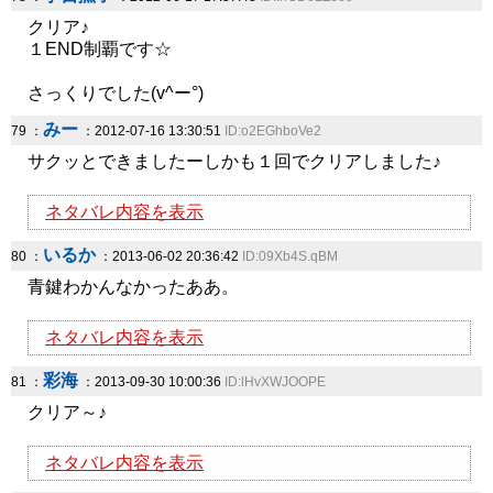
クリア♪
１END制覇です☆
さっくりでした(v^ー°)
みー
79 ：
：2012-07-16 13:30:51
ID:o2EGhboVe2
サクッとできましたーしかも１回でクリアしました♪
ネタバレ内容を表示
いるか
80 ：
：2013-06-02 20:36:42
ID:09Xb4S.qBM
青鍵わかんなかったああ。
ネタバレ内容を表示
彩海
81 ：
：2013-09-30 10:00:36
ID:lHvXWJOOPE
クリア～♪
ネタバレ内容を表示