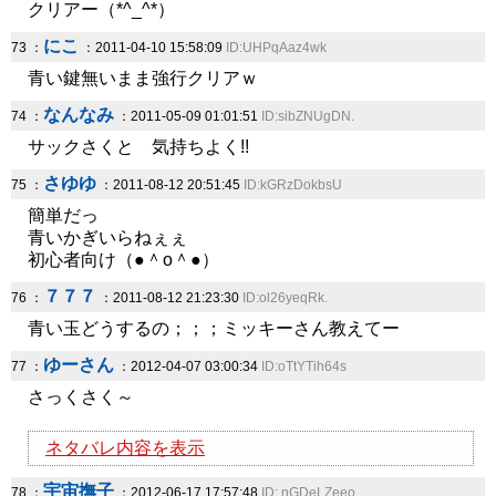
クリアー（*^_^*）
にこ
73 ：
：2011-04-10 15:58:09
ID:UHPqAaz4wk
青い鍵無いまま強行クリアｗ
なんなみ
74 ：
：2011-05-09 01:01:51
ID:sibZNUgDN.
サックさくと 気持ちよく!!
さゆゆ
75 ：
：2011-08-12 20:51:45
ID:kGRzDokbsU
簡単だっ
青いかぎいらねぇぇ
初心者向け（●＾o＾●）
７７７
76 ：
：2011-08-12 21:23:30
ID:ol26yeqRk.
青い玉どうするの；；；ミッキーさん教えてー
ゆーさん
77 ：
：2012-04-07 03:00:34
ID:oTtYTih64s
さっくさく～
ネタバレ内容を表示
宇宙撫子
78 ：
：2012-06-17 17:57:48
ID:.nGDeLZeeo