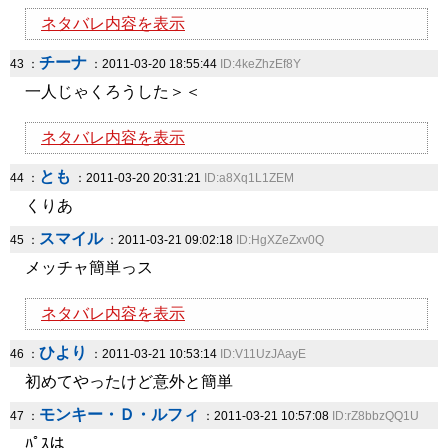
ネタバレ内容を表示
チーナ
43 ：
：2011-03-20 18:55:44
ID:4keZhzEf8Y
一人じゃくろうした＞＜
ネタバレ内容を表示
とも
44 ：
：2011-03-20 20:31:21
ID:a8Xq1L1ZEM
くりあ
スマイル
45 ：
：2011-03-21 09:02:18
ID:HgXZeZxv0Q
メッチャ簡単っス
ネタバレ内容を表示
ひより
46 ：
：2011-03-21 10:53:14
ID:V11UzJAayE
初めてやったけど意外と簡単
モンキー・Ｄ・ルフィ
47 ：
：2011-03-21 10:57:08
ID:rZ8bbzQQ1U
ﾊﾟｽは