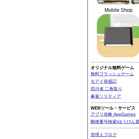
Mobile Shop
オリジナル無料ゲーム
無料フラッシュゲーム
モアイ発掘記
四川省 二角取り
麻雀ソリティア
WEBツール・サービス
アプリ攻略 AppGames
郵便番号検索|ゆうびん
管理人ブログ