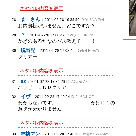
ネタバレ内容を表示
まーさん
28 ：
：2011-02-28 16:35:59
ID:Yl.SNAiPwk
お内裏様がいません。どこですか？
？
29 ：
：2011-02-28 17:00:49
ID:wQ0CJHNUfc
かぎのあるたなのパス教えてーー！
脱出児
30 ：
：2011-02-28 17:08:46
ID:i4wIrEcwAY
クリアー
ネタバレ内容を表示
az
31 ：
：2011-02-28 17:31:26
ID:tAQJxdMK.2
ハッピーＥＮＤクリアー
イヴ
32 ：
：2011-02-28 17:40:24
ID:Elk6AJkOFs
わからないです。 かけじくの
意味が分かりません…
ネタバレ内容を表示
林檎マン
33 ：
：2011-02-28 17:46:33
ID:9gmX6Nwxlw