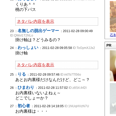
くりあ＾＾
桃の下パス
ネタバレ内容を表示
名無しの脱出ゲーマー
23 ：
：2011-02-28 09:00:49
石
ID:QWoI1T2NLo
掛け軸は？どうみるの？
PR
わっしょい
24 ：
：2011-02-28 09:05:58
ID:ToGymXJJx2
掛け軸
ネタバレ内容を表示
りる
25 ：
：2011-02-28 09:57:46
ID:mt7b7Tl56o
あとお内裏様だけなんだけど、どこ～？
ひまわり
26 ：
：2011-02-28 11:57:02
ID:z8S4.ihf2I
お内裏様いないよねぇ～
どこでしょーか？
初心者
27 ：
：2011-02-28 14:18:05
ID:1NUqHVzN7U
お内裏様は・・・