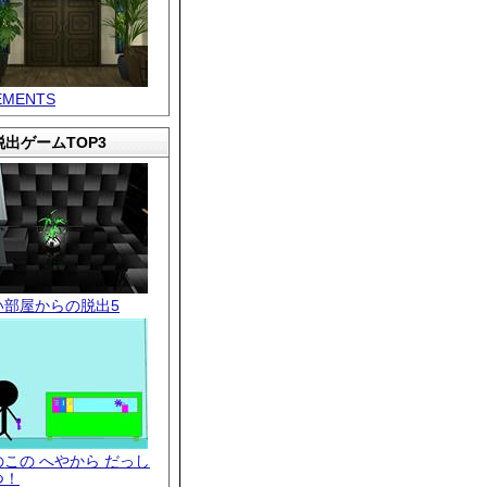
EMENTS
出ゲームTOP3
い部屋からの脱出5
のこの へやから だっし
つ！