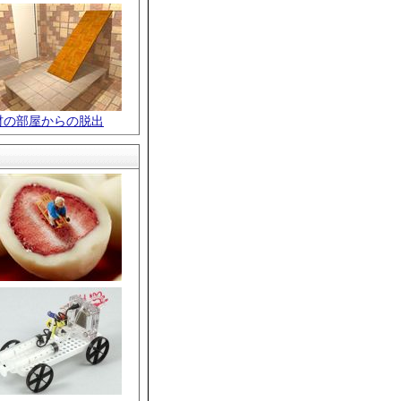
材の部屋からの脱出