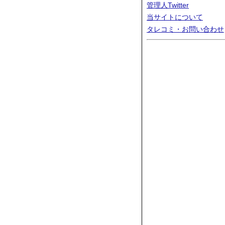
管理人Twitter
当サイトについて
タレコミ・お問い合わせ