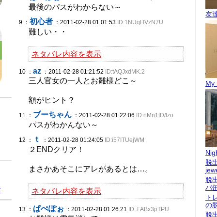
最後のパスがわからない～
友
初心者
9 ：
：2011-02-28 01:01:53
ID:1NUqHVzN7U
難しい・・
ネタバレ内容を表示
az
10 ：
：2011-02-28 01:21:52
ID:tAQJxdMK.2
三人官女の一人とお雛様どこ～
My 
額がヒント？
ブーちゃん
11 ：
：2011-02-28 01:22:06
ID:nMn1tD/lzo
パスがわかんない～
ｔ
12 ：
：2011-02-28 01:24:05
ID:i57ITUejWM
２ENDクリア！
Nigh
脱出
まさかあそこにアレがあるとは…。
jew
脱
バ
君
ネタバレ内容を表示
ト
の
ぱぺぽぉ
13 ：
：2011-02-28 01:26:21
ID:.FABx3pTPU
脱