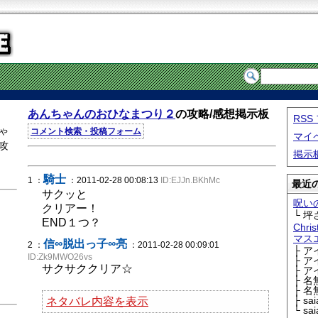
あんちゃんのおひなまつり２
の攻略/感想掲示板
RS
ゃ
コメント検索・投稿フォーム
マイ
攻
掲示
騎士
1 ：
：2011-02-28 00:08:13
ID:EJJn.BKhMc
最近の
サクッと
呪い
クリアー！
└ 坪
END１つ？
Chri
マス
信∞脱出っ子∞亮
2 ：
：2011-02-28 00:09:01
├ 
ID:Zk9MWO26vs
├ 
サクサククリア☆
├ 
├ 
├ 
├ sa
ネタバレ内容を表示
└ sa