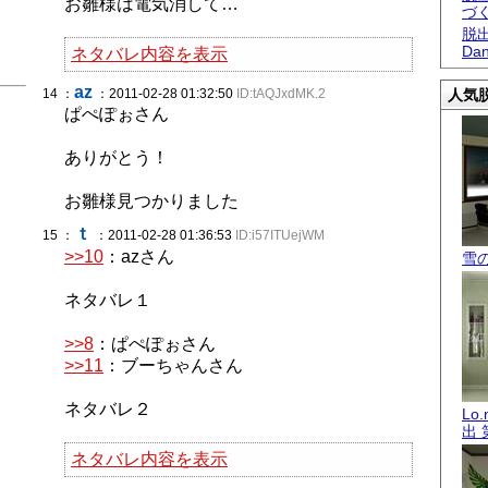
お雛様は電気消して…
づ
脱出
Dan
ネタバレ内容を表示
az
14 ：
：2011-02-28 01:32:50
ID:tAQJxdMK.2
人気脱
ぱぺぽぉさん
ありがとう！
お雛様見つかりました
ｔ
15 ：
：2011-02-28 01:36:53
ID:i57ITUejWM
>>10
：azさん
雪
ネタバレ１
>>8
：ぱぺぽぉさん
>>11
：ブーちゃんさん
ネタバレ２
Lo
出 
ネタバレ内容を表示