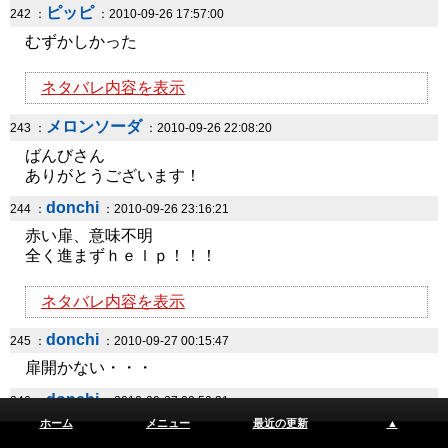
ピッピ
242 ：
：2010-09-26 17:57:00
むずかしかった
ネタバレ内容を表示
メロンソーダ
243 ：
：2010-09-26 22:08:20
ばんびさん
ありがとうございます！
donchi
244 ：
：2010-09-26 23:16:21
赤い扉、意味不明
全く進まずｈｅｌｐ！！！
ネタバレ内容を表示
donchi
245 ：
：2010-09-27 00:15:47
扉開かない・・・
donchi
246 ：
：2010-09-27 00:50:31
ホーム
メニュー
最近の更新
▲
Ｃｌｅａｒ