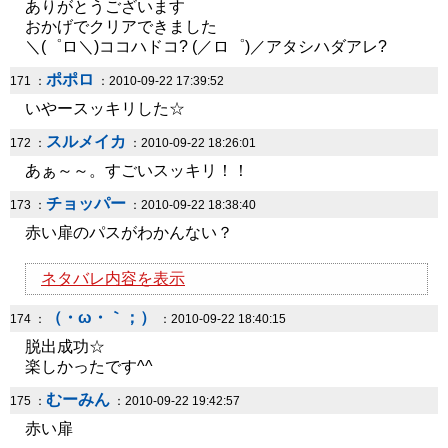
ありがとうございます
おかげでクリアできました
＼(゜ロ＼)ココハドコ? (／ロ゜)／アタシハダアレ?
ポポロ
171 ：
：2010-09-22 17:39:52
いやースッキリした☆
スルメイカ
172 ：
：2010-09-22 18:26:01
あぁ～～。すごいスッキリ！！
チョッパー
173 ：
：2010-09-22 18:38:40
赤い扉のパスがわかんない？
ネタバレ内容を表示
（・ω・｀；）
174 ：
：2010-09-22 18:40:15
脱出成功☆
楽しかったです^^
むーみん
175 ：
：2010-09-22 19:42:57
赤い扉