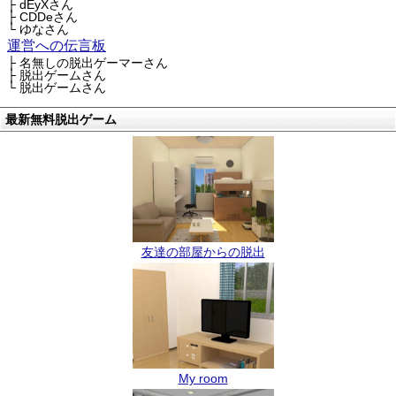
├ dEyXさん
├ CDDeさん
└ ゆなさん
運営への伝言板
├ 名無しの脱出ゲーマーさん
├ 脱出ゲームさん
└ 脱出ゲームさん
最新無料脱出ゲーム
友達の部屋からの脱出
My room