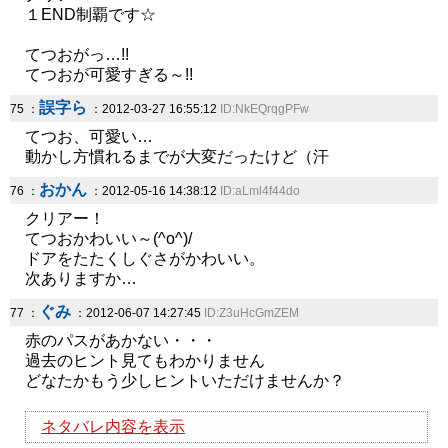
１END制覇です☆
てつおがっ…!!
てつおが可愛すぎる～!!
誤字ら
75 ：
：2012-03-27 16:55:12
ID:NkEQrqgPFw
てつお、可愛い…
動かし方慣れるまでが大変だったけど（汗
おかん
76 ：
：2012-05-16 14:38:12
ID:aLml4f44do
クリアー！
てつおかわいい～(^o^)/
ドアをたたくしぐさがかわいい。
次ありますか…
ぐみ
77 ：
：2012-06-07 14:27:45
ID:Z3uHcGmZEM
赤のパスがあかない・・・
過去のヒント見てもわかりません
どなたかもう少しヒントいただけませんか？
ネタバレ内容を表示