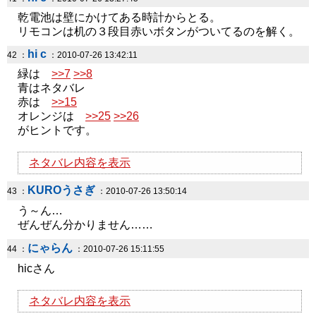
乾電池は壁にかけてある時計からとる。
リモコンは机の３段目赤いボタンがついてるのを解く。
hi c
42 ：
：2010-07-26 13:42:11
緑は
>>7
>>8
青はネタバレ
赤は
>>15
オレンジは
>>25
>>26
がヒントです。
ネタバレ内容を表示
KUROうさぎ
43 ：
：2010-07-26 13:50:14
う～ん…
ぜんぜん分かりません……
にゃらん
44 ：
：2010-07-26 15:11:55
hicさん
ネタバレ内容を表示