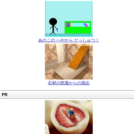
あのこの へやから だっしゅつ！
石材の部屋からの脱出
PR