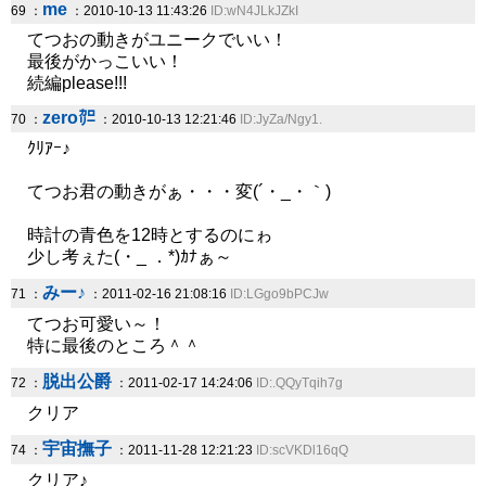
me
69 ：
：2010-10-13 11:43:26
ID:wN4JLkJZkI
てつおの動きがユニークでいい！
最後がかっこいい！
続編please!!!
zero㌍
70 ：
：2010-10-13 12:21:46
ID:JyZa/Ngy1.
ｸﾘｱｰ♪
てつお君の動きがぁ・・・変(´・_・｀)
時計の青色を12時とするのにゎ
少し考ぇた(・_ ．*)ｶﾅぁ～
みー♪
71 ：
：2011-02-16 21:08:16
ID:LGgo9bPCJw
てつお可愛い～！
特に最後のところ＾＾
脱出公爵
72 ：
：2011-02-17 14:24:06
ID:.QQyTqih7g
クリア
宇宙撫子
74 ：
：2011-11-28 12:21:23
ID:scVKDl16qQ
クリア♪