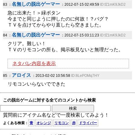
名無しの脱出ゲーマー
83 ：
：2012-07-15 02:49:59
ID:fZ1mK9JkD2
急に出来た！＞緑ボタン
今までと同じように押したのに何故！？バグ？
ＴＶを点けてからやり直したら空きました。
名無しの脱出ゲーマー
84 ：
：2012-07-15 03:11:23
ID:fZ1mK9JkD2
クリア。難しい！
ＴＶのリモコンの所も、掲示板見ないと無理だった。
ネタバレ内容を表示
アロイス
85 ：
：2013-02-02 10:56:58
ID:8LePOMq7HY
リモコンいらないでできた
この脱出ゲームに対する全てのコメントから検索
質問前にアイテム名などで一度検索してみよう！
よくある検索：
青
オレンジ
リモコン
赤
ドライバー