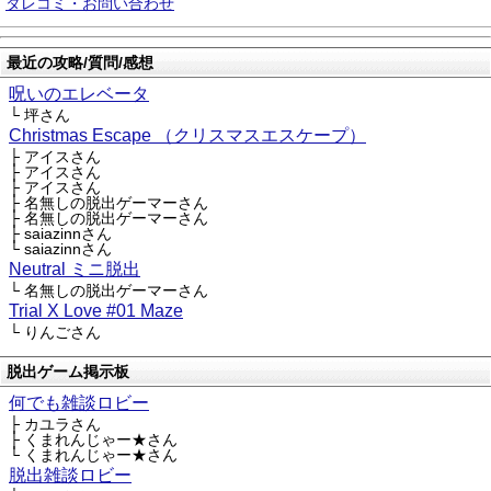
タレコミ・お問い合わせ
最近の攻略/質問/感想
呪いのエレベータ
└ 坪さん
Christmas Escape （クリスマスエスケープ）
├ アイスさん
├ アイスさん
├ アイスさん
├ 名無しの脱出ゲーマーさん
├ 名無しの脱出ゲーマーさん
├ saiazinnさん
└ saiazinnさん
Neutral ミニ脱出
└ 名無しの脱出ゲーマーさん
Trial X Love #01 Maze
└ りんごさん
脱出ゲーム掲示板
何でも雑談ロビー
├ カユラさん
├ くまれんじゃー★さん
└ くまれんじゃー★さん
脱出雑談ロビー