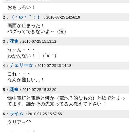
おもしろい！
（・ω・｀；）
2 ：
：2010-07-25 14:56:19
画面が止まった！
バグってできないよ～（泣）
花❀
3 ：
：2010-07-25 15:13:12
う～ん・・・
わかんない！！（´∀｀）
チェリー☆
4 ：
：2010-07-25 15:14:18
これ・・・
なんか難しいよ！
花❀
5 ：
：2010-07-25 15:33:20
懐中電灯と電池と何か（電池？的なもの）と紙でとまっ
てます。誰かその先知ってる人教えて下さい！
ライム
6 ：
：2010-07-25 15:57:55
クリア～^^