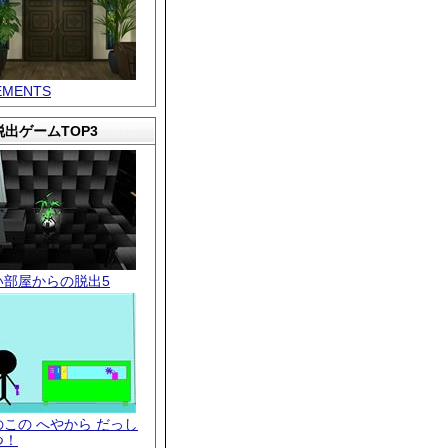
EMENTS
出ゲームTOP3
い部屋からの脱出5
のこの へやから だっし
つ！