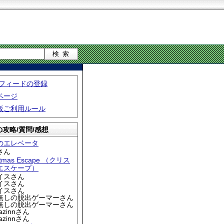
S フィードの登録
ページ
板ご利用ルール
攻略/質問/感想
のエレベータ
さん
stmas Escape （クリス
エスケープ）
アイスさん
アイスさん
アイスさん
名無しの脱出ゲーマーさん
名無しの脱出ゲーマーさん
iazinnさん
iazinnさん