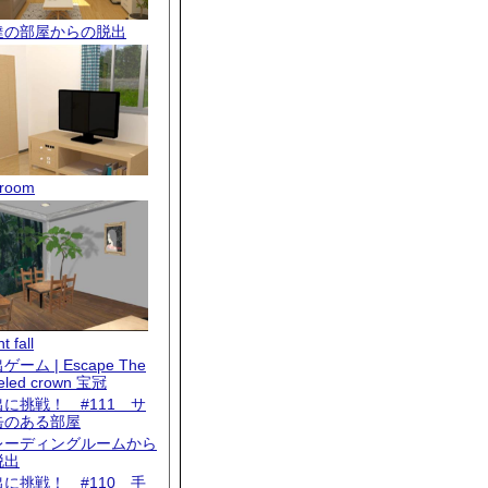
達の部屋からの脱出
room
t fall
ゲーム | Escape The
eled crown 宝冠
出に挑戦！ #111 サ
缶のある部屋
レーディングルームから
脱出
出に挑戦！ #110 手