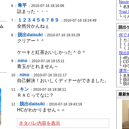
Neu
隼平
6 ：
：2010-07-16 18:16:06
└ 
詰まった・・・
Trial
0
└ 
１２３４５６７８９
7 ：
：2010-07-16 18:24:49
全然分かんねぇ
ム
脱出
脱出daisuki
何で
8 ：
：2010-07-16 18:33:29
├ 
クリアー＾＾
├ 
└ 
ケーキと紅茶おいしかった＾０＾
脱出
├ d
nino
9 ：
：2010-07-16 19:15:11
├ C
└ ゆ
青玉がとれません～
運営
nino
10 ：
：2010-07-16 19:21:17
├ 
├ 
自己解決！おいしくディナーができました。
└ 
キン
11 ：
：2010-07-16 19:38:11
最新
ＲＡＣってなに？
脱出daisuki
12 ：
：2010-07-16 19:43:19
HCがわかりません＞＜
ネタバレ内容を表示