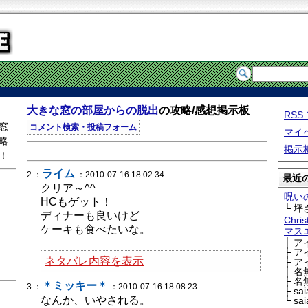
大きな窓の部屋からの脱出
の攻略/感想掲示板
RS
窓
コメント検索・投稿フォーム
マイ
略
掲示
！
ライム
2 ：
：2010-07-16 18:02:34
最近の
クリア～^^
呪い
HCもゲット！
└ 坪
ディナーも良いけど
Chri
ケーキも食べたいな。
マス
├ 
├ 
ネタバレ内容を表示
├ 
├ 
├ 
＊ミッキー＊
3 ：
：2010-07-16 18:08:23
├ sa
なんか、いやされる。
└ sa