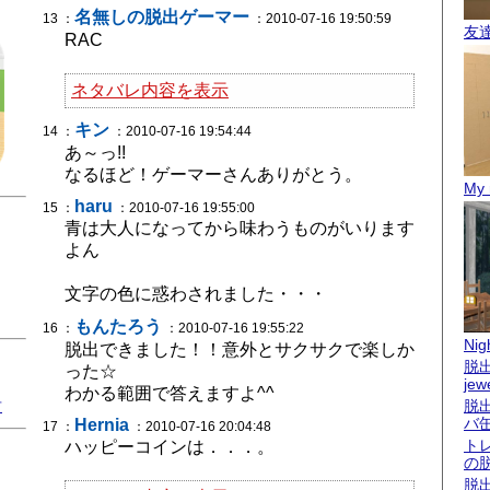
名無しの脱出ゲーマー
13 ：
：2010-07-16 19:50:59
友
RAC
ネタバレ内容を表示
キン
14 ：
：2010-07-16 19:54:44
あ～っ!!
なるほど！ゲーマーさんありがとう。
My 
haru
15 ：
：2010-07-16 19:55:00
青は大人になってから味わうものがいります
よん
文字の色に惑わされました・・・
もんたろう
16 ：
：2010-07-16 19:55:22
Nigh
脱出できました！！意外とサクサクで楽しか
脱出
った☆
jew
わかる範囲で答えますよ^^
君
脱
バ
Hernia
17 ：
：2010-07-16 20:04:48
ト
ハッピーコインは．．．。
の
脱